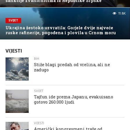
sankcije zvaničnicima iz Republike Srpske
11.8K
SVIJET
Ukrajina žestoko uzvratila: Gorjele dvije najveće
ruske rafinerije, pogođena i plovila u Crnom moru
VIJESTI
BIH
Stiže blagi predah od vrelina, ali ne
zadugo
SVIJET
Tajfun ide prema Japanu, evakuisano
gotovo 260.000 ljudi
VIJESTI
Američki kongresmeni traže od