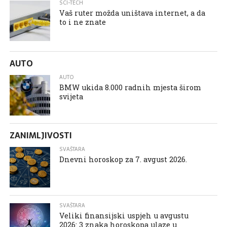
SCI-TECH
Vaš ruter možda uništava internet, a da
to i ne znate
AUTO
AUTO
BMW ukida 8.000 radnih mjesta širom
svijeta
ZANIMLJIVOSTI
SVAŠTARA
Dnevni horoskop za 7. avgust 2026.
SVAŠTARA
Veliki finansijski uspjeh u avgustu
2026: 3 znaka horoskopa ulaze u