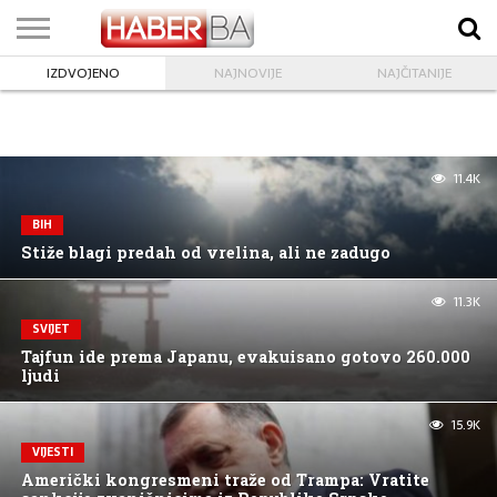
IZDVOJENO
NAJNOVIJE
NAJČITANIJE
VIJESTI
BIZNIS
SPORT
SHOWBIZ
LIFESTYLE
SCI-
AUTO
ZANIMLJIVOSTI
FOTO
VIDEO
TV
VREMENSKA
STANJE NA
KURSNA
O
MARKETING
IMPRESSUM
KONTAKT
TECH
PROGRAM
PROGNOZA
PUTEVIMA
LISTA
NAMA
11.4K
BIH
Stiže blagi predah od vrelina, ali ne zadugo
11.3K
SVIJET
Tajfun ide prema Japanu, evakuisano gotovo 260.000
ljudi
15.9K
VIJESTI
Američki kongresmeni traže od Trampa: Vratite