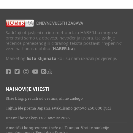
Sadržaji objavljeni na internet portalu HABER.ba mogu se
prenositi samo uz obavezu navođenja izvora. Iza zadnje
rečenice prenesenog ili citiranog teksta postaviti "hyperlink"
vezu na članak u obliku (
HABER.ba
).
Marketing
lista klijenata
koji su nam ukazali povjerenje.
ok
NAJNOVIJE VIJESTI
Stiže blagi predah od vrelina, ali ne zadugo
Tajfun ide prema Japanu, evakuisano gotovo 260.000 ljudi
Dnevni horoskop za 7. avgust 2026.
Američki kongresmeni traže od Trampa: Vratite sankcije
zvaničnicima iz Republike Srpske