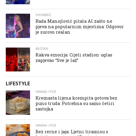
SHOWBIZ
Rada Manojlović pitala AI zašto ne
pjeva na popularnim mjestima: Odgovor
je surovo realan
MUZIKA
Kakva emocija: Cijeli stadion uglas
zapjevao “Sve je laž”
LIFESTYLE
HRANA I PIĆE
Kremasta lijena krempita gotova bez
puno truda: Potrebna su samo četiri
sastojka
HRANA I PIĆE
Bez rerne i jaja: Ljetni tiramisu s