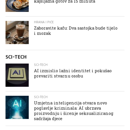
kajsijama gotov za 15 minuta
HRANA I PIĆE
Zaboravite kafu: Dva sastojka bude tijelo
i mozak
SCI-TECH
SCI-TECH
AI izmislio lažni identitet i pokušao
prevariti stvarnu osobu
SCI-TECH
Umjetna inteligencija otvara novo
poglavlje kriminala: AI ubrzava
proizvodnju i širenje seksualiziranog
sadržaja djece