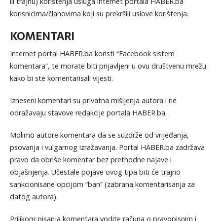
ili trajnu) korištenja usluga internet portala HABER.ba
korisnicima/članovima koji su prekršili uslove korištenja.
KOMENTARI
Internet portal HABER.ba koristi “Facebook sistem
komentara”, te morate biti prijavljeni u ovu društvenu mrežu
kako bi ste komentarisali vijesti.
Izneseni komentari su privatna mišljenja autora i ne
odražavaju stavove redakcije portala HABER.ba.
Molimo autore komentara da se suzdrže od vrijeđanja,
psovanja i vulgarnog izražavanja. Portal HABER.ba zadržava
pravo da obriše komentar bez prethodne najave i
objašnjenja. Učestale pojave ovog tipa biti će trajno
sankcionisane opcijom “ban” (zabrana komentarisanja za
datog autora).
Prilikom pisanja komentara vodite računa o pravopisnim i