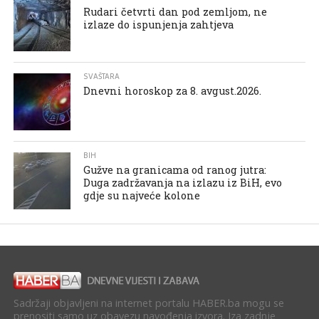
Rudari četvrti dan pod zemljom, ne
izlaze do ispunjenja zahtjeva
SVAŠTARA
Dnevni horoskop za 8. avgust.2026.
BIH
Gužve na granicama od ranog jutra:
Duga zadržavanja na izlazu iz BiH, evo
gdje su najveće kolone
Sadržaji objavljeni na internet portalu HABER.ba mogu se
prenositi samo uz obavezu navođenja izvora. Iza zadnje