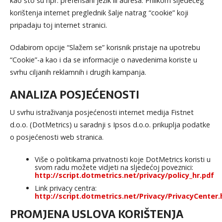
kao što su npr. preferisani jezik ili adresa. Prilikom sljedećeg
korištenja internet preglednik šalje natrag “cookie” koji
pripadaju toj internet stranici.
Odabirom opcije “Slažem se” korisnik pristaje na upotrebu
“Cookie”-a kao i da se informacije o navedenima koriste u
svrhu ciljanih reklamnih i drugih kampanja.
ANALIZA POSJEĆENOSTI
U svrhu istraživanja posjećenosti internet medija Fistnet
d.o.o. (DotMetrics) u saradnji s Ipsos d.o.o. prikuplja podatke
o posjećenosti web stranica.
Više o politikama privatnosti koje DotMetrics koristi u
svom radu možete vidjeti na sljedećoj poveznici:
http://script.dotmetrics.net/privacy/policy_hr.pdf
Link privacy centra:
http://script.dotmetrics.net/Privacy/PrivacyCenter.
PROMJENA USLOVA KORIŠTENJA