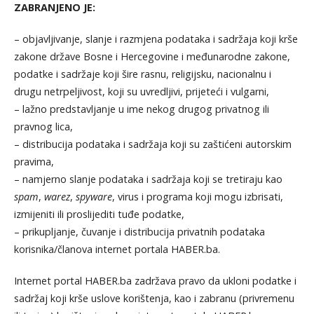
ZABRANJENO JE:
– objavljivanje, slanje i razmjena podataka i sadržaja koji krše
zakone države Bosne i Hercegovine i međunarodne zakone,
podatke i sadržaje koji šire rasnu, religijsku, nacionalnu i
drugu netrpeljivost, koji su uvredljivi, prijeteći i vulgarni,
– lažno predstavljanje u ime nekog drugog privatnog ili
pravnog lica,
– distribucija podataka i sadržaja koji su zaštićeni autorskim
pravima,
– namjerno slanje podataka i sadržaja koji se tretiraju kao
spam
,
warez
,
spyware
, virus i programa koji mogu izbrisati,
izmijeniti ili proslijediti tuđe podatke,
– prikupljanje, čuvanje i distribucija privatnih podataka
korisnika/članova internet portala HABER.ba.
Internet portal HABER.ba zadržava pravo da ukloni podatke i
sadržaj koji krše uslove korištenja, kao i zabranu (privremenu