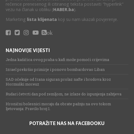
rečenice prenesenog ili citiranog teksta postaviti "hyperlink"
vezu na članak u obliku (
HABER.ba
).
Marketing
lista klijenata
koji su nam ukazali povjerenje.
ok
NAJNOVIJE VIJESTI
Jedna kašičica ovog praha u kafi može pomoći crijevima
Izrael prekršio primirje i ponovo bombardovao Liban
SAD očekuje od Irana siguran prolaz nafte i brodova kroz
Hormuški moreuz
Rudari četvrti dan pod zemljom, ne izlaze do ispunjenja zahtjeva
Hronični bolesnici moraju da obrate pažnju na ovo tokom
ljetovanja: Pravilo broj 1.
POTRAŽITE NAS NA FACEBOOKU