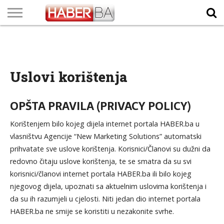
VIJESTI
BIZNIS
SPORT
SHOWBIZ
LIFESTYLE
SCI-
AUTO
ZANIMLJIVOSTI
FOTO
VIDEO
TV
VREMENSKA
STANJE NA
KURSNA
O
MARKETING
IMPRESSUM
KONTAKT
TECH
PROGRAM
PROGNOZA
PUTEVIMA
LISTA
NAMA
Uslovi korištenja
OPŠTA PRAVILA (PRIVACY POLICY)
Korištenjem bilo kojeg dijela internet portala HABER.ba u
vlasništvu Agencije “New Marketing Solutions” automatski
prihvatate sve uslove korištenja. Korisnici/Članovi su dužni da
redovno čitaju uslove korištenja, te se smatra da su svi
korisnici/članovi internet portala HABER.ba ili bilo kojeg
njegovog dijela, upoznati sa aktuelnim uslovima korištenja i
da su ih razumjeli u cjelosti. Niti jedan dio internet portala
HABER.ba ne smije se koristiti u nezakonite svrhe.