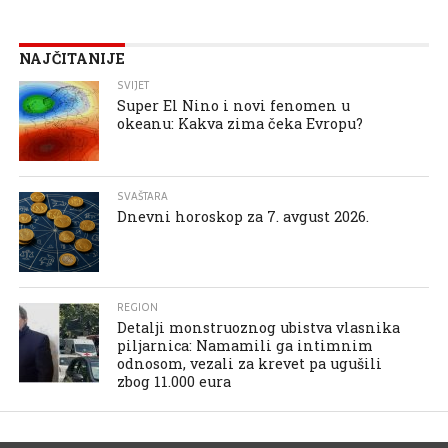
NAJČITANIJE
SVIJET
Super El Nino i novi fenomen u
okeanu: Kakva zima čeka Evropu?
SVAŠTARA
Dnevni horoskop za 7. avgust 2026.
REGION
Detalji monstruoznog ubistva vlasnika
piljarnica: Namamili ga intimnim
odnosom, vezali za krevet pa ugušili
zbog 11.000 eura