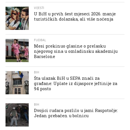
VIJESTI
U BiH u prvih šest mjeseci 2026. manje
turističkih dolazaka, ali više noćenja
FUDBAL
Mesi prekinuo glasine o prelasku
njegovog sina u omladinsku akademiju
Barselone
BIH
Šta ulazak BiH u SEPA znači za
građane: Uplate iz dijaspore jeftinije za
94 posto
BIH
Dvojici rudara pozlilo u jami Raspotočje:
Jedan prebačen u bolnicu