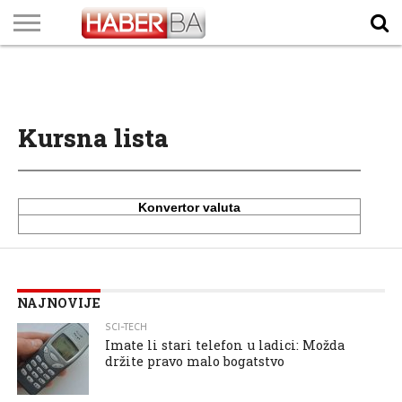
VIJESTI
BIZNIS
SPORT
SHOWBIZ
LIFESTYLE
SCI-
AUTO
ZANIMLJIVOSTI
FOTO
VIDEO
TV
VREMENSKA
STANJE NA
KURSNA
O
MARKETING
IMPRESSUM
KONTAKT
TECH
PROGRAM
PROGNOZA
PUTEVIMA
LISTA
NAMA
Kursna lista
Konvertor valuta
NAJNOVIJE
SCI-TECH
Imate li stari telefon u ladici: Možda
držite pravo malo bogatstvo