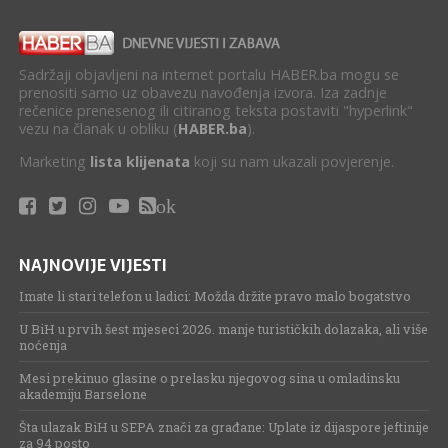
Sadržaji objavljeni na internet portalu HABER.ba mogu se
prenositi samo uz obavezu navođenja izvora. Iza zadnje
rečenice prenesenog ili citiranog teksta postaviti "hyperlink"
vezu na članak u obliku (
HABER.ba
).
Marketing
lista klijenata
koji su nam ukazali povjerenje.
ok
NAJNOVIJE VIJESTI
Imate li stari telefon u ladici: Možda držite pravo malo bogatstvo
U BiH u prvih šest mjeseci 2026. manje turističkih dolazaka, ali više
noćenja
Mesi prekinuo glasine o prelasku njegovog sina u omladinsku
akademiju Barselone
Šta ulazak BiH u SEPA znači za građane: Uplate iz dijaspore jeftinije
za 94 posto