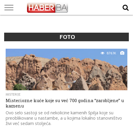
VIJESTI
BIZNIS
SPORT
SHOWBIZ
LIFESTYLE
SCI-
AUTO
ZANIMLJIVOSTI
FOTO
VIDEO
TV
VREMENSKA
STANJE NA
KURSNA
O
MARKETING
IMPRESSUM
KONTAKT
TECH
PROGRAM
PROGNOZA
PUTEVIMA
LISTA
NAMA
FOTO
876.1K
MISTERIJE
Misteriozne kuće koje su već 700 godina “zarobljene” u
kamenu
Ovo selo sastoji se od nekolicine kamenih špilja koje su
preoblikovane u nastambe, a u kojima lokalno stanovništvo
živi već sedam stoljeća.