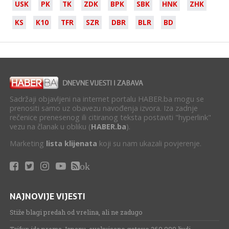
USK
PK
TK
ZDK
BPK
SBK
HNK
ZHK
KS
K10
TFR
SZR
DBR
BLR
BD
Sadržaji objavljeni na internet portalu HABER.ba mogu se
prenositi samo uz obavezu navođenja izvora. Iza zadnje
rečenice prenesenog ili citiranog teksta postaviti "hyperlink"
vezu na članak u obliku (
HABER.ba
).
Marketing
lista klijenata
koji su nam ukazali povjerenje.
ok
NAJNOVIJE VIJESTI
Stiže blagi predah od vrelina, ali ne zadugo