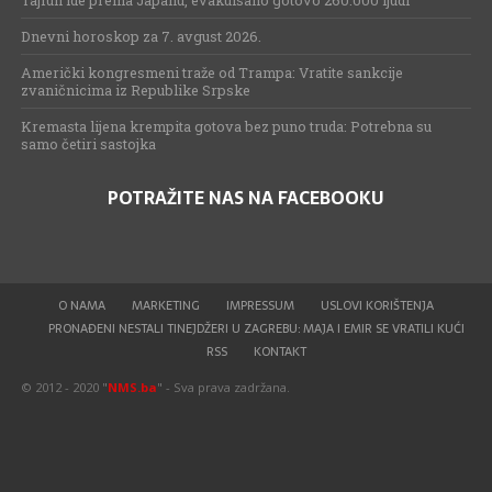
Tajfun ide prema Japanu, evakuisano gotovo 260.000 ljudi
Dnevni horoskop za 7. avgust 2026.
Američki kongresmeni traže od Trampa: Vratite sankcije
zvaničnicima iz Republike Srpske
Kremasta lijena krempita gotova bez puno truda: Potrebna su
samo četiri sastojka
POTRAŽITE NAS NA FACEBOOKU
O NAMA
MARKETING
IMPRESSUM
USLOVI KORIŠTENJA
PRONAĐENI NESTALI TINEJDŽERI U ZAGREBU: MAJA I EMIR SE VRATILI KUĆI
RSS
KONTAKT
© 2012 - 2020 "
NMS.ba
" - Sva prava zadržana.