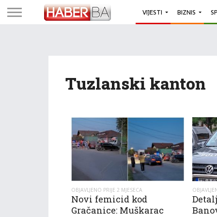
VIJESTI
BIZNIS
S
Tuzlanski kanton
OBJAVLJENO PRIJE 2 MJESECA
OBJAVLJEN
Novi femicid kod
Detal
Gračanice: Muškarac
Bano