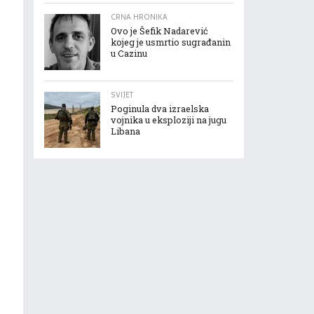
CRNA HRONIKA
Ovo je Šefik Nadarević
kojeg je usmrtio sugrađanin
u Cazinu
SVIJET
Poginula dva izraelska
vojnika u eksploziji na jugu
Libana