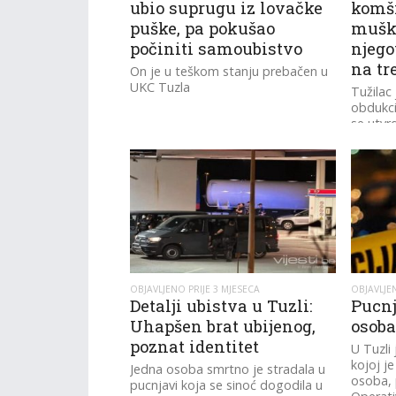
ubio suprugu iz lovačke
komši
puške, pa pokušao
muška
počiniti samoubistvo
njego
na tr
On je u teškom stanju prebačen u
UKC Tuzla
Tužilac
obdukci
se utvrd
OBJAVLJENO PRIJE 3 MJESECA
OBJAVLJEN
Detalji ubistva u Tuzli:
Pucnj
Uhapšen brat ubijenog,
osoba
poznat identitet
U Tuzli
kojoj j
Jedna osoba smrtno je stradala u
osoba, 
pucnjavi koja se sinoć dogodila u