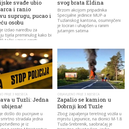
jske svađe ubio
svog brata Eldina
rca i ranio
Brzom akcijom pripadnika
vu suprugu, pucao i
Specijalne jedinice MUP-a
Tuzlanskog kantona, osumnjičeni
eću osobu
je lociran i uhapšen u ranim
 je izdao naredbu za
jutarnjim satima
ju tijela preminulog kako bi
ili tačni uzroci smrti
O PRIJE 3 MJESECA
OBJAVLJENO PRIJE 3 MJESECA
ava u Tuzli: Jedna
Zapalio se kamion u
 ubijena!
Dobrnji kod Tuzle
 je došlo do pucnjave u
Zbog zapaljenja teretnog vozila u
e smrtno stradala jedna
mjestu Ljepunice, na dionici M-1.8
potvrđeno je iz
Tuzla-Srebrenik, saobraćaj je