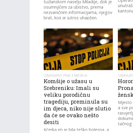
Operati
tuzlanskom naselju Miladije, dok je
unutraš
osumnjičeni za ubistvo, prema
kantona
nezvaničnim informacijama, njegov
brat, koji je jutros uhapšen.
OBJAVLJENO PRIJE 3 MJESECA
OBJAVLJEN
Komšije o užasu u
Horor
Srebreniku: Imali su
Prona
veliku porodičnu
žensk
tragediju, preminula su
Mjesto 
im djeca, niko nije slutio
a sve p
rasvjet
da će se ovako nešto
dokumen
desiti
tačnog 
Kćerka im je bila teško bolesna, a