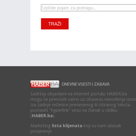
Sadržaji objavljeni na internet portalu HABER.ba
mogu se prenositi samo uz obavezu navođenja izvor
Iza zadnje rečenice prenesenog ili citiranog teksta
postaviti "hyperlink" vezu na članak u obliku
(
HABER.ba
).
Marketing
lista klijenata
koji su nam ukazali
povjerenje.