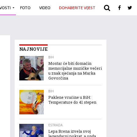
IVOSTI
FOTO
VIDEO
DOHABERITE VIJEST
ARHIVA
NAJNOVIJE
BIH
Mostar će biti domaćin
memorijalne muzičke večeri
u znak sjećanja na Marka
Govorčina
BIH
Paklene vrućine u BiH:
Temperature do 41 stepen
ESTRADA
Lepa Brena izvela svoj
legendarni pokret, a onda