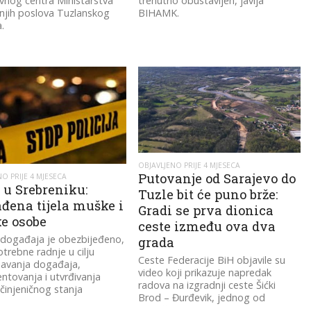
vnog centra Ministarstva
trenutno obustavljen, javlja
njih poslova Tuzlanskog
BIHAMK.
.
OBJAVLJENO PRIJE 4 MJESECA
Putovanje od Sarajevo do
O PRIJE 4 MJESECA
 u Srebreniku:
Tuzle bit će puno brže:
đena tijela muške i
Gradi se prva dionica
e osobe
ceste između ova dva
događaja je obezbijeđeno,
grada
otrebne radnje u cilju
Ceste Federacije BiH objavile su
ljavanja događaja,
video koji prikazuje napredak
tovanja i utvrđivanja
radova na izgradnji ceste Šićki
činjeničnog stanja
Brod – Đurđevik, jednog od
najvažnijih infrastrukturnih