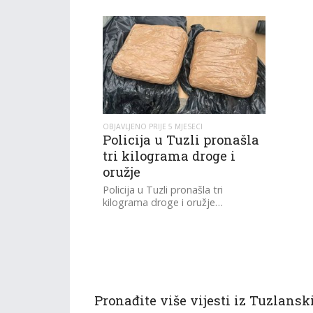
onda je i preminula. I sin im je
umro, ispričao je jedan komšija
OBJAVLJENO PRIJE 5 MJESECI
Policija u Tuzli pronašla
tri kilograma droge i
oružje
Policija u Tuzli pronašla tri
kilograma droge i oružje…
Pronađite više vijesti iz Tuzlansk