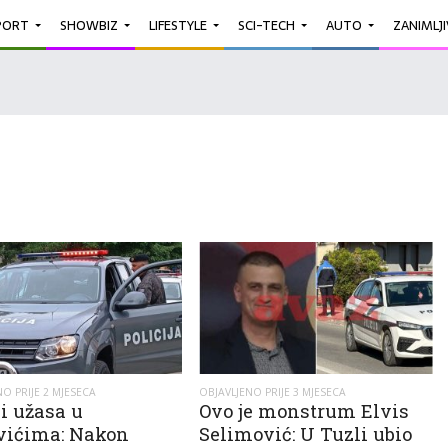
PORT
SHOWBIZ
LIFESTYLE
SCI-TECH
AUTO
ZANIMLJ
O PRIJE 2 MJESECA
OBJAVLJENO PRIJE 3 MJESECA
ji užasa u
Ovo je monstrum Elvis
vićima: Nakon
Selimović: U Tuzli ubio