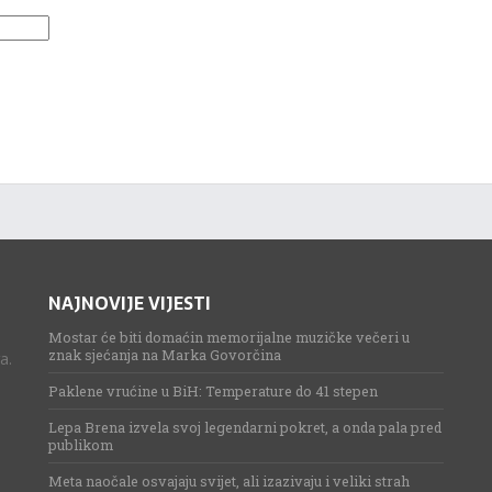
NAJNOVIJE VIJESTI
Mostar će biti domaćin memorijalne muzičke večeri u
znak sjećanja na Marka Govorčina
a.
Paklene vrućine u BiH: Temperature do 41 stepen
Lepa Brena izvela svoj legendarni pokret, a onda pala pred
publikom
Meta naočale osvajaju svijet, ali izazivaju i veliki strah