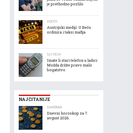
je prethodno pozlilo
VIJESTI
Austrijski mediji: U Beču
ordinira i taksi mafija
SCI-TECH
Imate li stari telefon u ladici:
Možda držite pravo malo
bogatstvo
NAJČITANIJE
SVAŠTARA
Dnevni horoskop za 7.
avgust 2026.