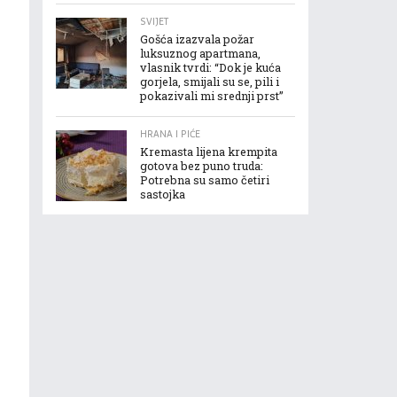
SVIJET
Gošća izazvala požar
luksuznog apartmana,
vlasnik tvrdi: “Dok je kuća
gorjela, smijali su se, pili i
pokazivali mi srednji prst”
HRANA I PIĆE
Kremasta lijena krempita
gotova bez puno truda:
Potrebna su samo četiri
sastojka