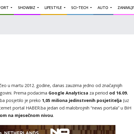
PORT
SHOWBIZ
LIFESTYLE
SCI-TECH
AUTO
ZANIMLJ
čeo u martu 2012. godine, danas zauzima jedno od značajnijih
egovini. Prema podacima
Google Analyticsa
za period
od 16.09.
ba posjetilo je preko
1,05 miliona jedinstvenih posjetitelja
(uz
internet portal HABER.ba jedan od malobrojnih “news portala” u BiH
tom na mjesečnom nivou
.