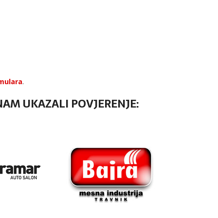
mulara
.
 NAM UKAZALI POVJERENJE: