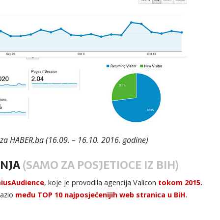
 za HABER.ba (16.09. – 16.10. 2016. godine)
ANJA
(SAMO ZA POSJETIOCE IZ BIH)
iusAudience
, koje je provodila agencija Valicon
tokom 2015.
lazio
među TOP 10 najposjećenijih web stranica u BiH
.