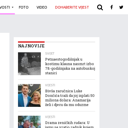
IVOSTI
FOTO
VIDEO
DOHABERITE VIJEST
ARHIVA
NAJNOVIJE
SVIJET
Petnaestogodišnjak u
kostimu klauna nasmrt izbo
78-godišnjaka na autobuskoj
stanici
VIJESTI
Bivša zaručnica Luke
Dončića traži da joj isplati 50
miliona dolara: Anamarija
želi i djecu da mu oduzme
VIJESTI
Drama zeničkih rudara: U
jamu se vratio radnik kojem