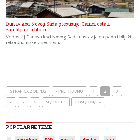
Dunav kod Novog Sada presušuje: Čamci ostali
zarobljeni u blatu
Vodostaj Dunava kod Novog Sada nastavlja da pada i bilježi
rekordno niske vrijednosti.
STRANICA 2 OD 432
‹ PRETHODNO
1
2
3
4
5
6
SLJEDEĆE ›
POSLJEDNJE »
POPULARNE TEME
horoskop
SAD
novac
ubistvo
Iran