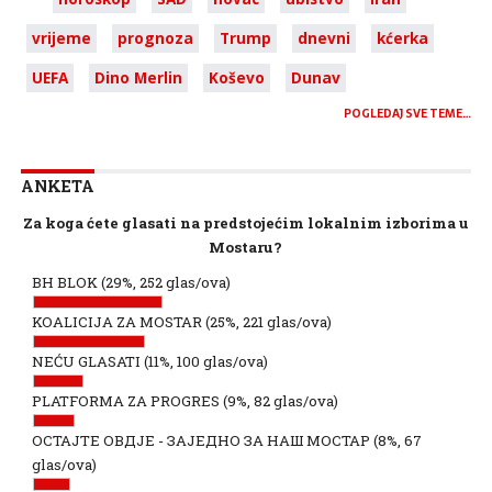
vrijeme
prognoza
Trump
dnevni
kćerka
UEFA
Dino Merlin
Koševo
Dunav
POGLEDAJ SVE TEME…
ANKETA
Za koga ćete glasati na predstojećim lokalnim izborima u
Mostaru?
BH BLOK
(29%, 252 glas/ova)
KOALICIJA ZA MOSTAR
(25%, 221 glas/ova)
NEĆU GLASATI
(11%, 100 glas/ova)
PLATFORMA ZA PROGRES
(9%, 82 glas/ova)
ОСТАЈТЕ ОВДЈЕ - ЗАЈЕДНО ЗА НАШ МОСТАР
(8%, 67
glas/ova)