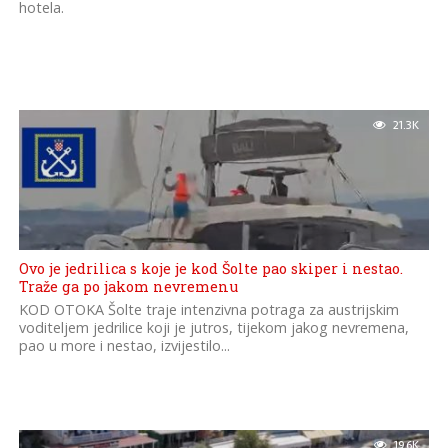
hotela.
21.3K
Ovo je jedrilica s koje je kod Šolte pao skiper i nestao.
Traže ga po jakom nevremenu
KOD OTOKA Šolte traje intenzivna potraga za austrijskim
voditeljem jedrilice koji je jutros, tijekom jakog nevremena,
pao u more i nestao, izvijestilo...
19.6K