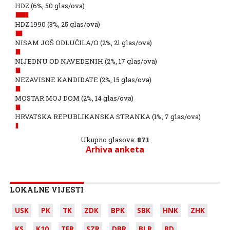
HDZ
(6%, 50 glas/ova)
HDZ 1990
(3%, 25 glas/ova)
NISAM JOŠ ODLUČILA/O
(2%, 21 glas/ova)
NIJEDNU OD NAVEDENIH
(2%, 17 glas/ova)
NEZAVISNE KANDIDATE
(2%, 15 glas/ova)
MOSTAR MOJ DOM
(2%, 14 glas/ova)
HRVATSKA REPUBLIKANSKA STRANKA
(1%, 7 glas/ova)
Ukupno glasova:
871
Arhiva anketa
LOKALNE VIJESTI
USK
PK
TK
ZDK
BPK
SBK
HNK
ZHK
KS
K10
TFR
SZR
DBR
BLR
BD