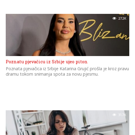
27.2K
Poznatu pjevačicu iz Srbije ujeo piton
Poznata pjevačica iz Srbije Katarina Grujić prošla je kroz pravu
dramu tokom snimanja spota za novu pjesmu.
31.7K