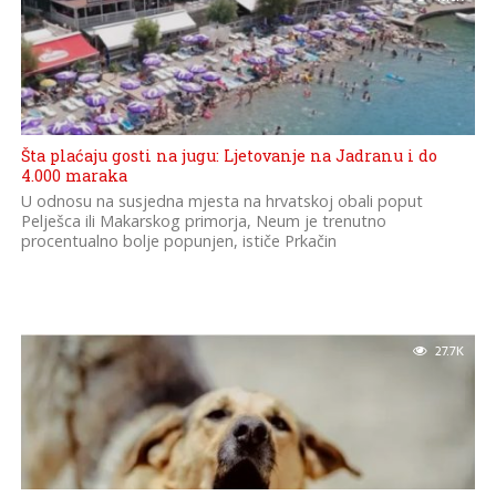
Šta plaćaju gosti na jugu: Ljetovanje na Jadranu i do
4.000 maraka
U odnosu na susjedna mjesta na hrvatskoj obali poput
Pelješca ili Makarskog primorja, Neum je trenutno
procentualno bolje popunjen, ističe Prkačin
27.7K