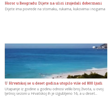
Horor u Beogradu: Dijete na ulici izujedali dobermani
Dijete ima povrede na stomaku, rukama, kukovima i nogama
20.9K
U Hrvatskoj se u deset godina utopilo više od 800 ljudi
Utapanje iz godine u godinu odnosi veliki broj života, u ovoj
ljetnoj sezoni u Hrvatskoj ih je izgubljeno 16, a u deset...