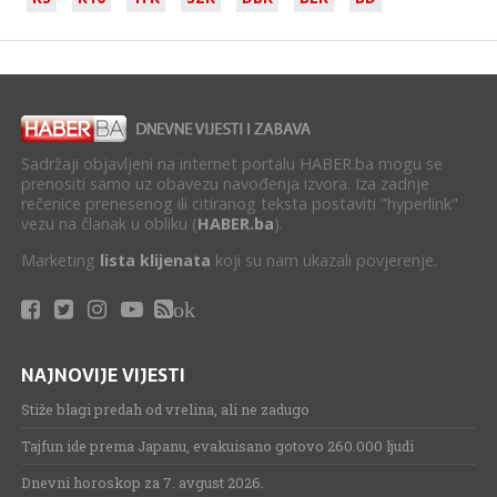
Sadržaji objavljeni na internet portalu HABER.ba mogu se
prenositi samo uz obavezu navođenja izvora. Iza zadnje
rečenice prenesenog ili citiranog teksta postaviti "hyperlink"
vezu na članak u obliku (
HABER.ba
).
Marketing
lista klijenata
koji su nam ukazali povjerenje.
ok
NAJNOVIJE VIJESTI
Stiže blagi predah od vrelina, ali ne zadugo
Tajfun ide prema Japanu, evakuisano gotovo 260.000 ljudi
Dnevni horoskop za 7. avgust 2026.