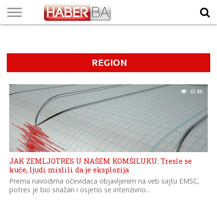
VIJESTI
BIZNIS
SPORT
SHOWBIZ
LIFESTYLE
SCI-
AUTO
ZANIMLJIVOSTI
FOTO
VIDEO
TV
VREMENSKA
STANJE NA
KURSNA
O
MARKETING
IMPRESSUM
KONTAKT
TECH
PROGRAM
PROGNOZA
PUTEVIMA
LISTA
NAMA
REGION
61.4K
JAK ZEMLJOTRES U NAŠEM KOMŠILUKU: Tresle se
kuće, ljudi mislili da je eksplozija
Prema navodima očevidaca objavljenim na veb sajtu EMSC,
potres je bio snažan i osjetio se intenzivno...