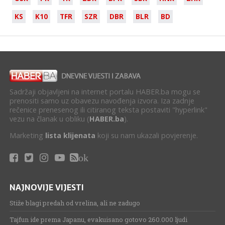
KS
K10
TFR
SZR
DBR
BLR
BD
Sadržaji objavljeni na internet portalu HABER.ba mogu se
prenositi samo uz obavezu navođenja izvora. Iza zadnje
rečenice prenesenog ili citiranog teksta postaviti "hyperlink"
vezu na članak u obliku (
HABER.ba
).
Marketing
lista klijenata
koji su nam ukazali povjerenje.
ok
NAJNOVIJE VIJESTI
Stiže blagi predah od vrelina, ali ne zadugo
Tajfun ide prema Japanu, evakuisano gotovo 260.000 ljudi