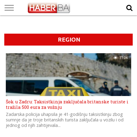
VIJESTI
BIZNIS
SPORT
SHOWBIZ
LIFESTYLE
SCI-
AUTO
ZANIMLJIVOSTI
FOTO
VIDEO
TV
VREMENSKA
STANJE NA
KURSNA
O
MARKETING
IMPRESSUM
KONTAKT
TECH
PROGRAM
PROGNOZA
PUTEVIMA
LISTA
NAMA
REGION
77.0K
Šok u Zadru: Taksistkinja zaključala britanske turiste i
tražila 500 eura za vožnju
Zadarska policija uhapsila je 41-godišnju taksistkinju zbog
sumnje da je troje britanskih turista zaključala u vozilu i od
jednog od njih zahtijevala...