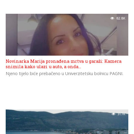
82.8K
Novinarka Marija pronađena mrtva u garaži: Kamera
snimila kako ulazi u auto, a onda…
Njeno tijelo biće prebačeno u Univerzitetsku bolnicu PAGNI.
31.7K