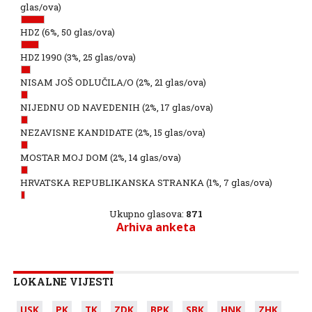
glas/ova)
HDZ
(6%, 50 glas/ova)
HDZ 1990
(3%, 25 glas/ova)
NISAM JOŠ ODLUČILA/O
(2%, 21 glas/ova)
NIJEDNU OD NAVEDENIH
(2%, 17 glas/ova)
NEZAVISNE KANDIDATE
(2%, 15 glas/ova)
MOSTAR MOJ DOM
(2%, 14 glas/ova)
HRVATSKA REPUBLIKANSKA STRANKA
(1%, 7 glas/ova)
Ukupno glasova:
871
Arhiva anketa
LOKALNE VIJESTI
USK
PK
TK
ZDK
BPK
SBK
HNK
ZHK