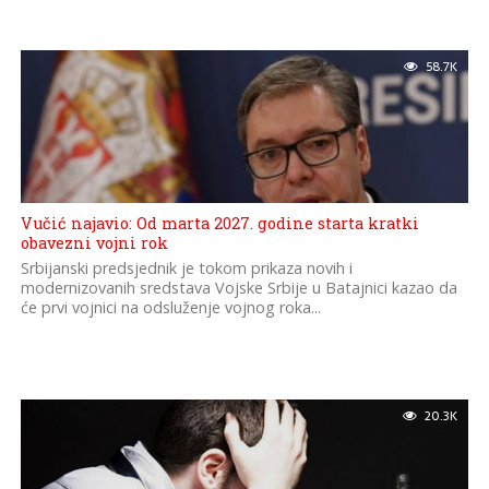
58.7K
Vučić najavio: Od marta 2027. godine starta kratki
obavezni vojni rok
Srbijanski predsjednik je tokom prikaza novih i
modernizovanih sredstava Vojske Srbije u Batajnici kazao da
će prvi vojnici na odsluženje vojnog roka...
20.3K