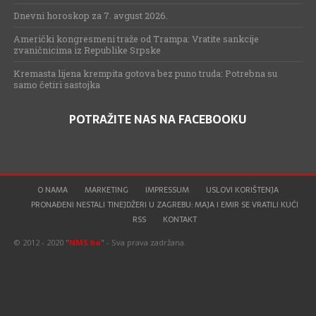
Dnevni horoskop za 7. avgust 2026.
Američki kongresmeni traže od Trampa: Vratite sankcije
zvaničnicima iz Republike Srpske
Kremasta lijena krempita gotova bez puno truda: Potrebna su
samo četiri sastojka
POTRAŽITE NAS NA FACEBOOKU
O NAMA
MARKETING
IMPRESSUM
USLOVI KORIŠTENJA
PRONAĐENI NESTALI TINEJDŽERI U ZAGREBU: MAJA I EMIR SE VRATILI KUĆI
RSS
KONTAKT
© 2012 - 2020 "
NMS.ba
" - Sva prava zadržana.