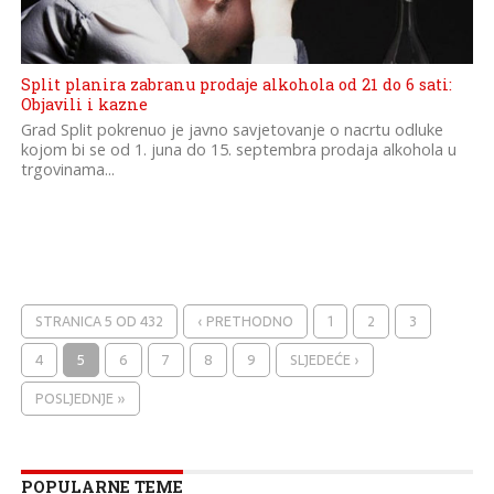
Split planira zabranu prodaje alkohola od 21 do 6 sati:
Objavili i kazne
Grad Split pokrenuo je javno savjetovanje o nacrtu odluke
kojom bi se od 1. juna do 15. septembra prodaja alkohola u
trgovinama...
STRANICA 5 OD 432
‹ PRETHODNO
1
2
3
4
5
6
7
8
9
SLJEDEĆE ›
POSLJEDNJE »
POPULARNE TEME