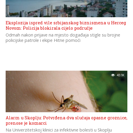
Eksplozija ispred vile srbijanskog biznismena u Herceg
Novom: Policija blokirala cijelo područje
Odmah nakon prijave na mjesto događaja stigle su brojne
policijske patrole i ekipe Hitne pomoći
43.1K
Alarm u Skoplju: Potvrđena dva slučaja opasne groznice,
prenose je komarci
Na Univerzitetskoj klinici za infektivne bolesti u Skoplju