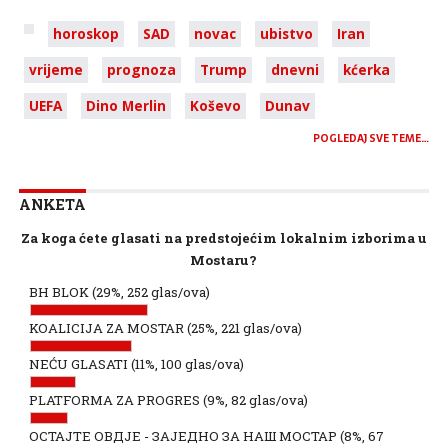
horoskop
SAD
novac
ubistvo
Iran
vrijeme
prognoza
Trump
dnevni
kćerka
UEFA
Dino Merlin
Koševo
Dunav
POGLEDAJ SVE TEME…
ANKETA
Za koga ćete glasati na predstojećim lokalnim izborima u
Mostaru?
BH BLOK
(29%, 252 glas/ova)
KOALICIJA ZA MOSTAR
(25%, 221 glas/ova)
NEĆU GLASATI
(11%, 100 glas/ova)
PLATFORMA ZA PROGRES
(9%, 82 glas/ova)
ОСТАЈТЕ ОВДЈЕ - ЗАЈЕДНО ЗА НАШ МОСТАР
(8%, 67