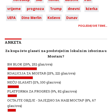
vrijeme
prognoza
Trump
dnevni
kćerka
UEFA
Dino Merlin
Koševo
Dunav
POGLEDAJ SVE TEME…
ANKETA
Za koga ćete glasati na predstojećim lokalnim izborima u
Mostaru?
BH BLOK
(29%, 252 glas/ova)
KOALICIJA ZA MOSTAR
(25%, 221 glas/ova)
NEĆU GLASATI
(11%, 100 glas/ova)
PLATFORMA ZA PROGRES
(9%, 82 glas/ova)
ОСТАЈТЕ ОВДЈЕ - ЗАЈЕДНО ЗА НАШ МОСТАР
(8%, 67
glas/ova)