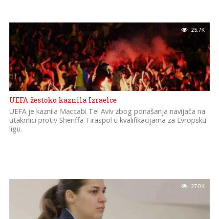
25.7K
UEFA žestoko kaznila Izraelce
UEFA je kaznila Maccabi Tel Aviv zbog ponašanja navijača na
utakmici protiv Sheriffa Tiraspol u kvalifikacijama za Evropsku
ligu.
27.0K