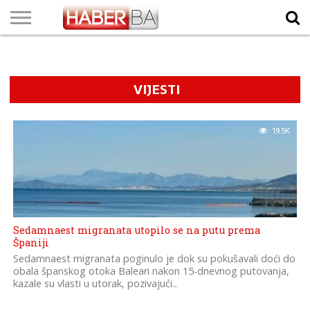
VIJESTI
BIZNIS
SPORT
SHOWBIZ
LIFESTYLE
SCI-
AUTO
ZANIMLJIVOSTI
FOTO
VIDEO
TV
VREMENSKA
STANJE NA
KURSNA
O
MARKETING
IMPRESSUM
KONTAKT
TECH
PROGRAM
PROGNOZA
PUTEVIMA
LISTA
NAMA
VIJESTI
19.5K
Sedamnaest migranata utopilo se na putu prema
Španiji
Sedamnaest migranata poginulo je dok su pokušavali doći do
obala španskog otoka Baleari nakon 15-dnevnog putovanja,
kazale su vlasti u utorak, pozivajući...