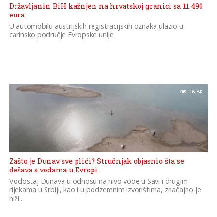
Državljanin BiH kažnjen na hrvatskoj granici sa 11.490
eura
U automobilu austrijskih registracijskih oznaka ulazio u
carinsko područje Evropske unije
16.8K
Zašto je Dunav sve plići? Stručnjak objasnio šta se
dešava s vodama u Evropi
Vodostaj Dunava u odnosu na nivo vode u Savi i drugim
rijekama u Srbiji, kao i u podzemnim izvorištima, značajno je
niži...