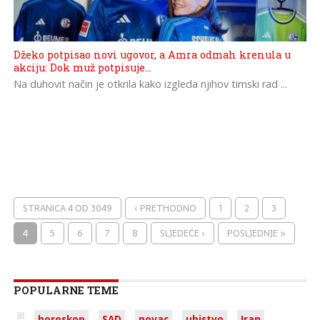
Džeko potpisao novi ugovor, a Amra odmah krenula u
akciju: Dok muž potpisuje…
Na duhovit način je otkrila kako izgleda njihov timski rad ...
STRANICA 4 OD 3049
‹ PRETHODNO
1
2
3
4
5
6
7
8
SLJEDEĆE ›
POSLJEDNJE »
POPULARNE TEME
horoskop
SAD
novac
ubistvo
Iran