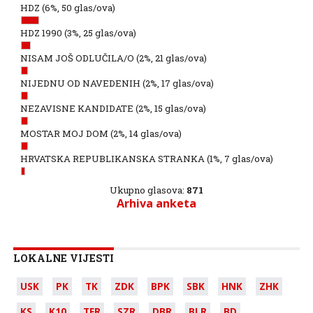
HDZ
(6%, 50 glas/ova)
HDZ 1990
(3%, 25 glas/ova)
NISAM JOŠ ODLUČILA/O
(2%, 21 glas/ova)
NIJEDNU OD NAVEDENIH
(2%, 17 glas/ova)
NEZAVISNE KANDIDATE
(2%, 15 glas/ova)
MOSTAR MOJ DOM
(2%, 14 glas/ova)
HRVATSKA REPUBLIKANSKA STRANKA
(1%, 7 glas/ova)
Ukupno glasova:
871
Arhiva anketa
LOKALNE VIJESTI
USK
PK
TK
ZDK
BPK
SBK
HNK
ZHK
KS
K10
TFR
SZR
DBR
BLR
BD