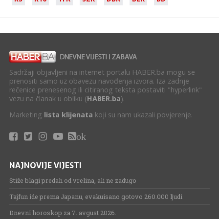
Sadržaji objavljeni na internet portalu HABER.ba mogu se
prenositi samo uz obavezu navođenja izvora. Iza zadnje
rečenice prenesenog ili citiranog teksta postaviti "hyperlink"
vezu na članak u obliku (
HABER.ba
).
Marketing
lista klijenata
koji su nam ukazali povjerenje.
ok
NAJNOVIJE VIJESTI
Stiže blagi predah od vrelina, ali ne zadugo
Tajfun ide prema Japanu, evakuisano gotovo 260.000 ljudi
Dnevni horoskop za 7. avgust 2026.