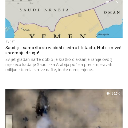
35.5K
SVIJET
Saudijci samo što su zaobišli jednu blokadu, Huti im već
spremaju drugu!
Svijet gladan nafte dobio je kratko olakšanje ranije ovog
mjeseca kada je Saudijska Arabija počela preusmjeravati
milijune barela sirove nafte, inače namijenjene...
65.3K