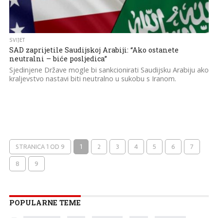
SVIJET
SAD zaprijetile Saudijskoj Arabiji: “Ako ostanete
neutralni – biće posljedica”
Sjedinjene Države mogle bi sankcionirati Saudijsku Arabiju ako
kraljevstvo nastavi biti neutralno u sukobu s Iranom.
STRANICA 1 OD 9
1
2
3
4
5
6
7
8
9
POPULARNE TEME