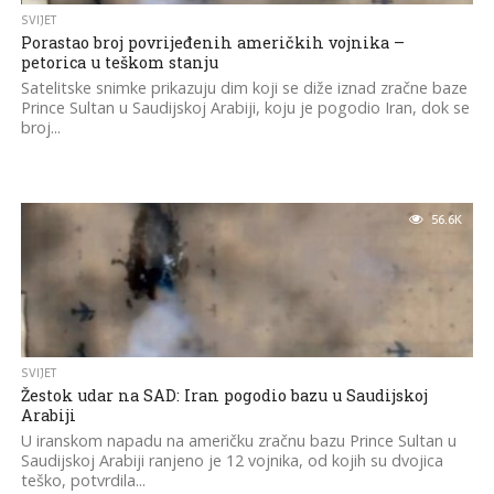
SVIJET
Porastao broj povrijeđenih američkih vojnika –
petorica u teškom stanju
Satelitske snimke prikazuju dim koji se diže iznad zračne baze
Prince Sultan u Saudijskoj Arabiji, koju je pogodio Iran, dok se
broj...
56.6K
SVIJET
Žestok udar na SAD: Iran pogodio bazu u Saudijskoj
Arabiji
U iranskom napadu na američku zračnu bazu Prince Sultan u
Saudijskoj Arabiji ranjeno je 12 vojnika, od kojih su dvojica
teško, potvrdila...