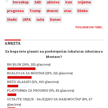
horoskop
SAD
ubistvo
Iran
vrijeme
prognoza
Trump
dnevni
otac
Džeko
Sladić
UEFA
suša
Dunav
POGLEDAJ SVE TEME…
ANKETA
Za koga ćete glasati na predstojećim lokalnim izborima u
Mostaru?
BH BLOK
(29%, 252 glas/ova)
KOALICIJA ZA MOSTAR
(25%, 221 glas/ova)
NEĆU GLASATI
(11%, 100 glas/ova)
PLATFORMA ZA PROGRES
(9%, 82 glas/ova)
ОСТАЈТЕ ОВДЈЕ - ЗАЈЕДНО ЗА НАШ МОСТАР
(8%, 67
glas/ova)