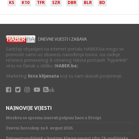
KS
K10
TFR
SZR
DBR
BLR
BD
Sadržaji objavljeni na internet portalu HABER.ba mogu se
prenositi samo uz obavezu navođenja izvora. Iza zadnje
rečenice prenesenog ili citiranog teksta postaviti "hyperlink"
vezu na članak u obliku (
HABER.ba
).
Marketing
lista klijenata
koji su nam ukazali povjerenje.
ok
NAJNOVIJE VIJESTI
Moskva se sprema izazvati potpuni haos u Evropi
Dnevni horoskop za 8. avgust.2026.
Petnaestogodišnjak u kostimu klauna nasmrt izbo 78-godišnjaka