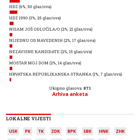
HDZ
(6%, 50 glas/ova)
HDZ 1990
(3%, 25 glas/ova)
NISAM JOŠ ODLUČILA/O
(2%, 21 glas/ova)
NIJEDNU OD NAVEDENIH
(2%, 17 glas/ova)
NEZAVISNE KANDIDATE
(2%, 15 glas/ova)
MOSTAR MOJ DOM
(2%, 14 glas/ova)
HRVATSKA REPUBLIKANSKA STRANKA
(1%, 7 glas/ova)
Ukupno glasova:
871
Arhiva anketa
LOKALNE VIJESTI
USK
PK
TK
ZDK
BPK
SBK
HNK
ZHK