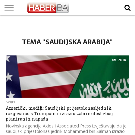
VIJESTI
BIZNIS
SPORT
SHOWBIZ
LIFESTYLE
SCI-
AUTO
ZANIMLJIVOSTI
FOTO
VIDEO
TV
VREMENSKA
STANJE NA
KURSNA
O
MARKETING
IMPRESSUM
KONTAKT
TECH
PROGRAM
PROGNOZA
PUTEVIMA
LISTA
NAMA
TEMA "SAUDIJSKA ARABIJA"
20.1K
SVIJET
Američki mediji: Saudijski prijestolonasljednik
razgovarao s Trumpom i izrazio zabrinutost zbog
planiranih napada
Novinska agencija Axios i Associated Press izvještavaju da je
saudijski prijestolonasljednik Mohammed bin Salman izrazio