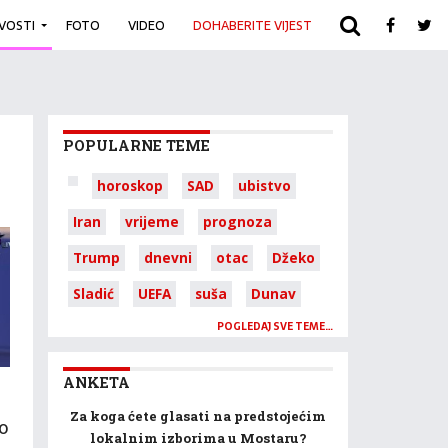
IVOSTI
FOTO
VIDEO
DOHABERITE VIJEST
ARHIVA
POPULARNE TEME
horoskop
SAD
ubistvo
Iran
vrijeme
prognoza
Trump
dnevni
otac
Džeko
Sladić
UEFA
suša
Dunav
POGLEDAJ SVE TEME…
ANKETA
Za koga ćete glasati na predstojećim
o
lokalnim izborima u Mostaru?