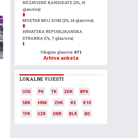
NEZAVISNE KANDIDATE
(2%, 15
glas/ova)
MOSTAR MOJ DOM
(2%, 14 glas/ova)
HRVATSKA REPUBLIKANSKA
STRANKA
(1%, 7 glas/ova)
Ukupno glasova:
871
Arhiva anketa
LOKALNE VIJESTI
USK
PK
TK
ZDK
BPK
SBK
HNK
ZHK
KS
K10
TFR
SZR
DBR
BLR
BD