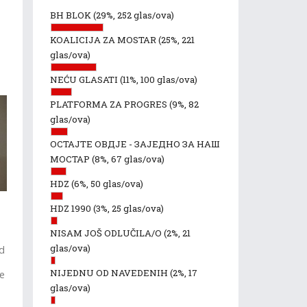
BH BLOK
(29%, 252 glas/ova)
KOALICIJA ZA MOSTAR
(25%, 221
glas/ova)
NEĆU GLASATI
(11%, 100 glas/ova)
PLATFORMA ZA PROGRES
(9%, 82
glas/ova)
ОСТАЈТЕ ОВДЈЕ - ЗАЈЕДНО ЗА НАШ
МОСТАР
(8%, 67 glas/ova)
HDZ
(6%, 50 glas/ova)
HDZ 1990
(3%, 25 glas/ova)
NISAM JOŠ ODLUČILA/O
(2%, 21
glas/ova)
od
NIJEDNU OD NAVEDENIH
(2%, 17
se
glas/ova)