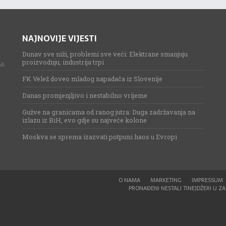
NAJNOVIJE VIJESTI
Dunav sve niži, problemi sve veći: Elektrane smanjuju
proizvodnju, industrija trpi
a.
FK Velež doveo mladog napadača iz Slovenije
Danas promjenjljivo i nestabilno vrijeme
Gužve na granicama od ranog jutra: Duga zadržavanja na
izlazu iz BiH, evo gdje su najveće kolone
Moskva se sprema izazvati potpuni haos u Evropi
O NAMA
MARKETING
IMPRESSUM
PRONAĐENI NESTALI TINEJDŽERI U ZAG