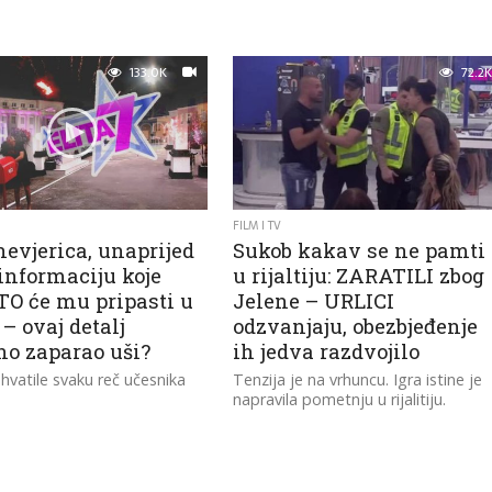
133.0K
72.2K
FILM I TV
nevjerica, unaprijed
Sukob kakav se ne pamti
informaciju koje
u rijaltiju: ZARATILI zbog
O će mu pripasti u
Jelene – URLICI
” – ovaj detalj
odzvanjaju, obezbjeđenje
no zaparao uši?
ih jedva razdvojilo
hvatile svaku reč učesnika
Tenzija je na vrhuncu. Igra istine je
napravila pometnju u rijalitiju.