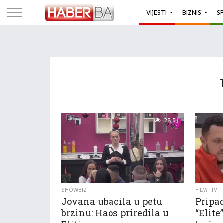
VIJESTI
BIZNIS
S
28.5K
SHOWBIZ
FILM I TV
Jovana ubacila u petu
Pripa
brzinu: Haos priredila u
“Elite