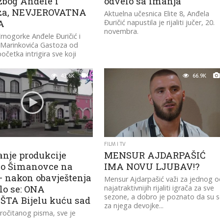
zbog Anđele i
odvelo sa imanja
za, NEVJEROVATNA
Aktuelna učesnica Elite 8, Anđela
A
Đuričić napustila je rijaliti jučer, 20.
novembra.
nogorke Anđele Đuričić i
Marinkovića Gastoza od
četka intrigira sve koji
rate osmu sezonu rijalitija
43.6K
66.9K
FILM I TV
anje produkcije
MENSUR AJDARPAŠIĆ
lo Šimanovce na
IMA NOVU LJUBAV!?
– nakon obavještenja
Mensur Ajdarpašić važi za jednog 
lo se: ONA
najatraktivnijih rijaliti igrača za sve
sezone, a dobro je poznato da su 
TA Bijelu kuću sad
za njega devojke...
očitanog pisma, sve je