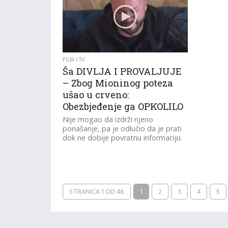
FILM I TV
Ša DIVLJA I PROVALJUJE
– Zbog Mioninog poteza
ušao u crveno:
Obezbjeđenje ga OPKOLILO
Nije mogao da izdrži njeno
ponašanje, pa je odlučio da je prati
dok ne dobije povratnu informaciju.
STRANICA 1 OD 46
1
2
3
4
5