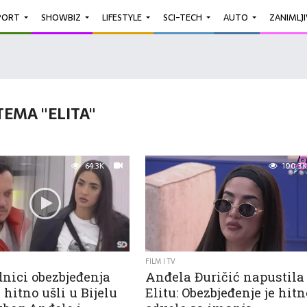
PORT
SHOWBIZ
LIFESTYLE
SCI-TECH
AUTO
ZANIMLJ
TEMA "ELITA"
64.3K
100.3K
FILM I TV
dnici obezbjeđenja
Anđela Đuričić napustila
” hitno ušli u Bijelu
Elitu: Obezbjeđenje je hitn