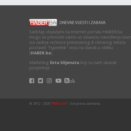
Sadržaji objavljeni na internet portalu HABER.ba
mogu se prenositi samo uz obavezu navođenja izvor
Iza zadnje rečenice prenesenog ili citiranog teksta
postaviti "hyperlink" vezu na članak u obliku
(
HABER.ba
).
Marketing
lista klijenata
koji su nam ukazali
povjerenje.
ok
© 2012 - 2020 "
NMS.ba
" - Sva prava zadržana.