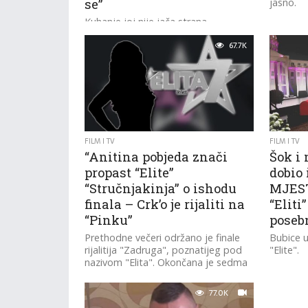
se”
jasno.
Kuhanje joj nije jača strana.
67.7K
FILM I TV
FILM I TV
“Anitina pobjeda znači
Šok i 
propast “Elite”
dobio 
“Stručnjakinja” o ishodu
MJEST
finala – Crk’o je rijaliti na
“Eliti
“Pinku”
poseb
Prethodne večeri održano je finale
Bubice u
rijalitija "Zadruga", poznatijeg pod
"Elite".
nazivom "Elita". Okončana je sedma
sezona ovog popularnog TV
formata, a pobeda je...
77.0K