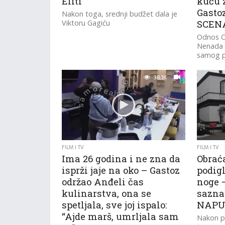
Eliti
kuću 
Gasto
Nakon toga, srednji budžet dala je
Viktoru Gagiću
SCEN
Odnos Cr
Nenada 
samog po
vjerno p
“Elita 8”.
38.1K
FILM I TV
FILM I TV
Ima 26 godina i ne zna da
Obrać
isprži jaje na oko – Gastoz
podig
održao Anđeli čas
noge 
kulinarstva, ona se
sazna
spetljala, sve joj ispalo:
NAPUŠ
“Ajde marš, umrljala sam
Nakon pr