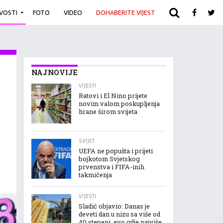
IVOSTI
FOTO
VIDEO
DOHABERITE VIJEST
ARHIVA
NAJNOVIJE
VIJESTI
Ratovi i El Nino prijete
novim valom poskupljenja
hrane širom svijeta
SVIJET
UEFA ne popušta i prijeti
bojkotom Svjetskog
prvenstva i FIFA-inih
takmičenja
VIJESTI
Sladić objavio: Danas je
deveti dan u nizu sa više od
40 stepeni, evo gdje najviše