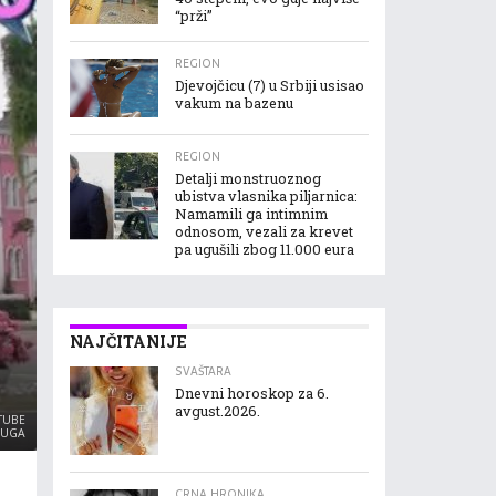
“prži”
REGION
Djevojčicu (7) u Srbiji usisao
vakum na bazenu
REGION
Detalji monstruoznog
ubistva vlasnika piljarnica:
Namamili ga intimnim
odnosom, vezali za krevet
pa ugušili zbog 11.000 eura
NAJČITANIJE
SVAŠTARA
Dnevni horoskop za 6.
avgust.2026.
UTUBE
RUGA
CRNA HRONIKA