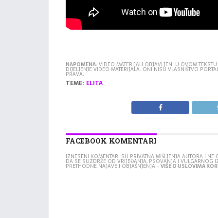
NAPOMENA:
VIDEO MATERIJALI OBJAVLJENI U OVOM TEKSTU
DIJELJENJE VIDEO MATERIJALA. ONI NISU VLASNIŠTVO POR
PRAVA.
TEME:
ELITA
FACEBOOK KOMENTARI
IZNESENI KOMENTARI SU PRIVATNA MIŠLJENJA AUTORA I N
DA SE SUZDRŽE OD VRIJEĐANJA, PSOVANJA I VULGARNOG 
PRETHODNE NAJAVE I OBJAŠNJENJA -
VIŠE O USLOVIMA KORI