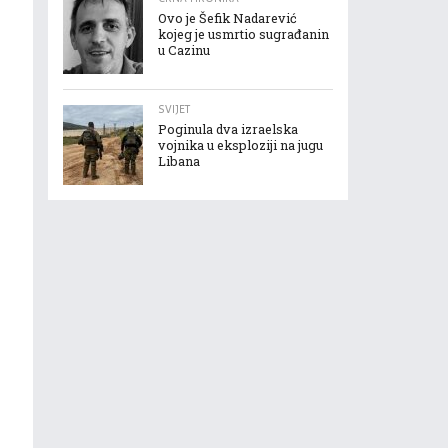
Ovo je Šefik Nadarević
kojeg je usmrtio sugrađanin
u Cazinu
SVIJET
Poginula dva izraelska
vojnika u eksploziji na jugu
Libana