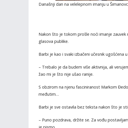
Današnji dan na velelepnom imanju u Šimanovcim
Nakon što je tokom prošle noći imanje zauvek n
glasova publike.
Barbi je kao i svaki izbačeni učesnik ugošćena u
– Trebalo je da budem više aktivnija, ali verujem
žao mi je što nije ušao ranije.
S obzirom na njenu fasciniranost Markom Đedovi
međutim…
Barbi je sve ostavila bez teksta nakon što je st
– Puno pozdrava, držite se. Za vođu postavljam o
je pismo.