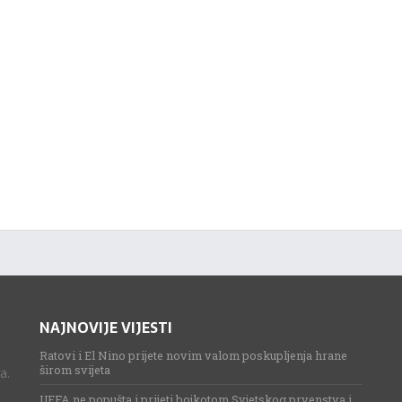
NAJNOVIJE VIJESTI
Ratovi i El Nino prijete novim valom poskupljenja hrane
širom svijeta
a.
UEFA ne popušta i prijeti bojkotom Svjetskog prvenstva i