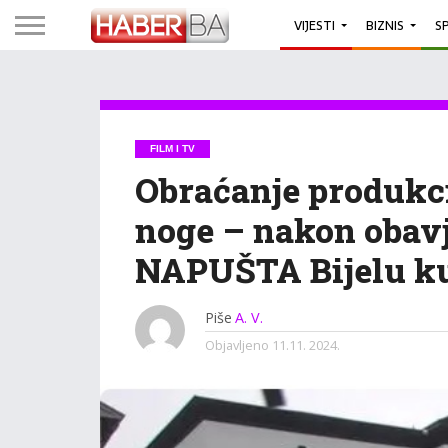
VIJESTI
BIZNIS
S
FILM I TV
Obraćanje produkc
noge – nakon obavj
NAPUŠTA Bijelu k
Piše
A. V.
Objavljeno
11.11. 2024.