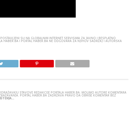
 POSTAVLJENI SU NA GLOBALNIM INTERNET SERVISIMA ZA JAVNO I BESPLATNO
TALA HABER.BA I PORTAL HABER.BA NE ODGOVARA ZA NJIHOV SADRŽAJ I AUTORSKA
E ODRAŽAVAJU STAVOVE REDAKCIJE PORTALA HABER.BA. MOLIMO AUTORE KOMENTARA
IZRAŽAVANJA. PORTAL HABER.BA ZADRŽAVA PRAVO DA OBRIŠE KOMENTAR BEZ
ŠTENJA...