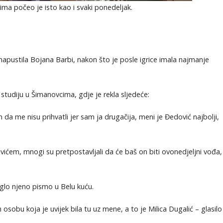
a počeo je isto kao i svaki ponedeljak.
apustila Bojana Barbi, nakon što je posle igrice imala najmanje
 studiju u Šimanovcima, gdje je rekla sljedeće:
 da me nisu prihvatli jer sam ja drugačija, meni je Đedović najbolji,
ćem, mnogi su pretpostavljali da će baš on biti ovonedjeljni vođa,
iglo njeno pismo u Belu kuću.
sobu koja je uvijek bila tu uz mene, a to je Milica Dugalić – glasilo