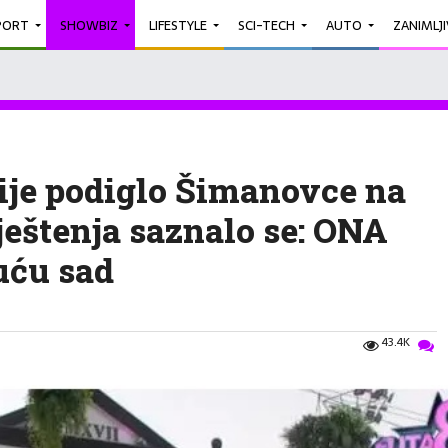
PORT
SHOWBIZ
LIFESTYLE
SCI-TECH
AUTO
ZANIMLJ
ije podiglo Šimanovce na
eštenja saznalo se: ONA
uću sad
43.4K