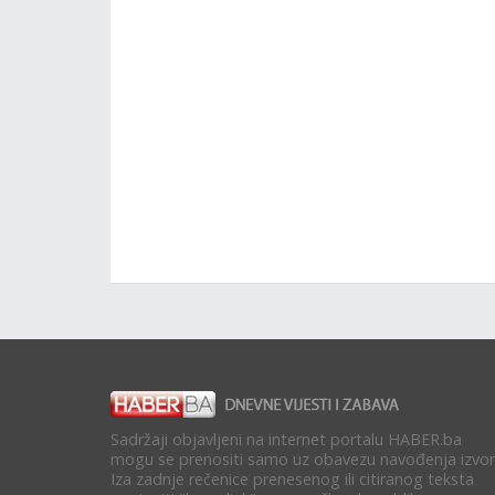
Sadržaji objavljeni na internet portalu HABER.ba
mogu se prenositi samo uz obavezu navođenja izvor
Iza zadnje rečenice prenesenog ili citiranog teksta