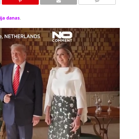
KOMENTARI
ija danas
.