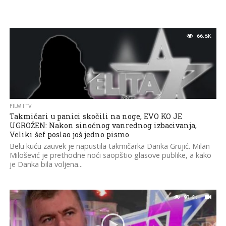
66.8K
FILM I TV
Takmičari u panici skočili na noge, EVO KO JE
UGROŽEN: Nakon sinoćnog vanrednog izbacivanja,
Veliki šef poslao još jedno pismo
Belu kuću zauvek je napustila takmičarka Danka Grujić. Milan
Milošević je prethodne noći saopštio glasove publike, a kako
je Danka bila voljena...
93.6K