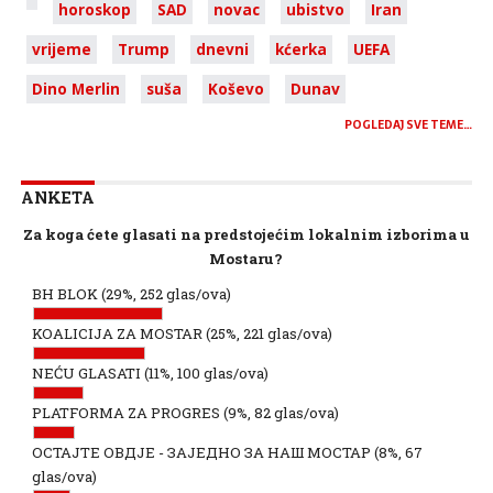
horoskop
SAD
novac
ubistvo
Iran
vrijeme
Trump
dnevni
kćerka
UEFA
Dino Merlin
suša
Koševo
Dunav
POGLEDAJ SVE TEME…
ANKETA
Za koga ćete glasati na predstojećim lokalnim izborima u
Mostaru?
BH BLOK
(29%, 252 glas/ova)
KOALICIJA ZA MOSTAR
(25%, 221 glas/ova)
NEĆU GLASATI
(11%, 100 glas/ova)
PLATFORMA ZA PROGRES
(9%, 82 glas/ova)
ОСТАЈТЕ ОВДЈЕ - ЗАЈЕДНО ЗА НАШ МОСТАР
(8%, 67
glas/ova)