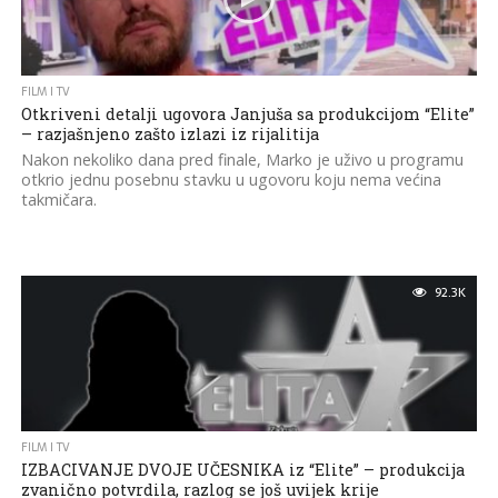
FILM I TV
Otkriveni detalji ugovora Janjuša sa produkcijom “Elite”
– razjašnjeno zašto izlazi iz rijalitija
Nakon nekoliko dana pred finale, Marko je uživo u programu
otkrio jednu posebnu stavku u ugovoru koju nema većina
takmičara.
92.3K
FILM I TV
IZBACIVANJE DVOJE UČESNIKA iz “Elite” – produkcija
zvanično potvrdila, razlog se još uvijek krije