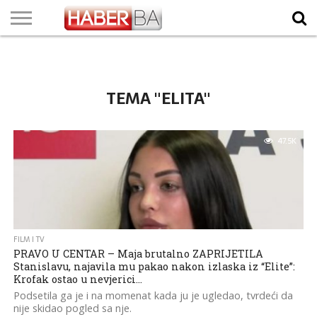
VIJESTI
BIZNIS
SPORT
SHOWBIZ
LIFESTYLE
SCI-
AUTO
ZANIMLJIVOSTI
FOTO
VIDEO
TV
VREMENSKA
STANJE NA
KURSNA
O
MARKETING
IMPRESSUM
KONTAKT
TECH
PROGRAM
PROGNOZA
PUTEVIMA
LISTA
NAMA
TEMA "ELITA"
47.5K
FILM I TV
PRAVO U CENTAR – Maja brutalno ZAPRIJETILA
Stanislavu, najavila mu pakao nakon izlaska iz “Elite”:
Krofak ostao u nevjerici…
Podsetila ga je i na momenat kada ju je ugledao, tvrdeći da
nije skidao pogled sa nje.