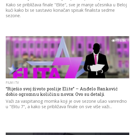
Kako se približava finale "Elite", sve je manje učesnika u Beloj
kući kako bi se sastavio konačan spisak finalista sedme
sezone.
78.3K
FILM I TV
“Riješio svoj životo poslije Elite” – Anđelo Ranković
dobio ogromnu količinu novca: Ovo su detalji
Važi za vaspitanog momka koji je ove sezone ušao vanredno
u "Elitu 7", a kako se približava finale on sve više važi...