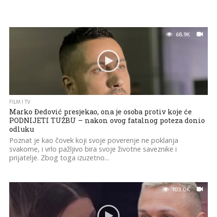
68.9K
FILM I TV
Marko Đedović presjekao, ona je osoba protiv koje će
PODNIJETI TUŽBU – nakon ovog fatalnog poteza donio
odluku
Poznat je kao čovek koji svoje poverenje ne poklanja
svakome, i vrlo pažljivo bira svoje životne saveznike i
prijatelje. Zbog toga izuzetno...
103.0K