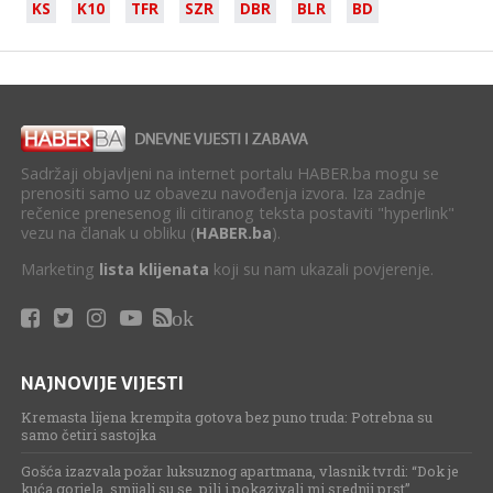
KS
K10
TFR
SZR
DBR
BLR
BD
Sadržaji objavljeni na internet portalu HABER.ba mogu se
prenositi samo uz obavezu navođenja izvora. Iza zadnje
rečenice prenesenog ili citiranog teksta postaviti "hyperlink"
vezu na članak u obliku (
HABER.ba
).
Marketing
lista klijenata
koji su nam ukazali povjerenje.
ok
NAJNOVIJE VIJESTI
Kremasta lijena krempita gotova bez puno truda: Potrebna su
samo četiri sastojka
Gošća izazvala požar luksuznog apartmana, vlasnik tvrdi: “Dok je
kuća gorjela, smijali su se, pili i pokazivali mi srednji prst”