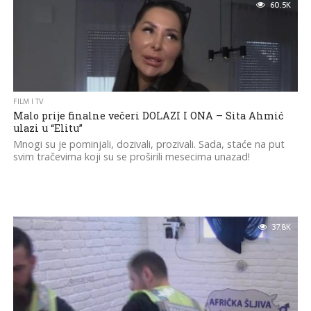
60.5K
FILM I TV
Malo prije finalne večeri DOLAZI I ONA – Sita Ahmić
ulazi u “Elitu”
Mnogi su je pominjali, dozivali, prozivali. Sada, staće na put
svim tračevima koji su se proširili mesecima unazad!
37.8K