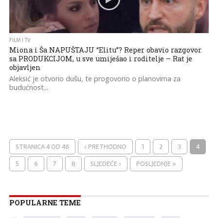
FILM I TV
Miona i Ša NAPUŠTAJU “Elitu”? Reper obavio razgovor
sa PRODUKCIJOM, u sve umiješao i roditelje – Rat je
objavljen
Aleksić je otvorio dušu, te progovorio o planovima za
budućnost...
STRANICA 4 OD 46
‹ PRETHODNO
1
2
3
4
5
6
7
8
SLJEDEĆE ›
POSLJEDNJE »
POPULARNE TEME