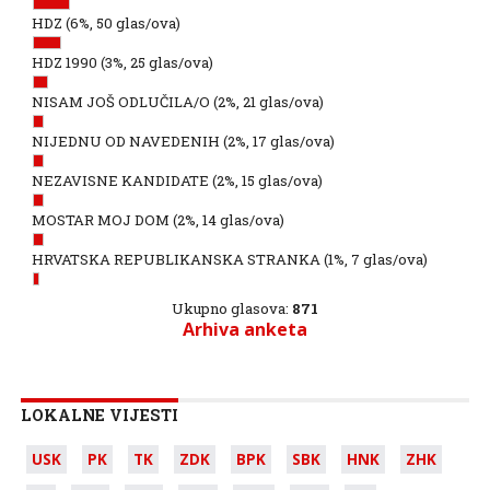
HDZ
(6%, 50 glas/ova)
HDZ 1990
(3%, 25 glas/ova)
NISAM JOŠ ODLUČILA/O
(2%, 21 glas/ova)
NIJEDNU OD NAVEDENIH
(2%, 17 glas/ova)
NEZAVISNE KANDIDATE
(2%, 15 glas/ova)
MOSTAR MOJ DOM
(2%, 14 glas/ova)
HRVATSKA REPUBLIKANSKA STRANKA
(1%, 7 glas/ova)
Ukupno glasova:
871
Arhiva anketa
LOKALNE VIJESTI
USK
PK
TK
ZDK
BPK
SBK
HNK
ZHK