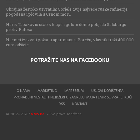
Ukrajina žestoko uzvratila: Gorjele dvije najveće ruske rafinerije,
pogođena i plovila u Crnom moru
Haris Tabaković ušao s klupe i golom donio pobjedu Salcburgu
protiv Pafosa
Nijemci izazvali požar u apartmanu u Poreču, vlasnik traži 400.000
eura odštete
POTRAŽITE NAS NA FACEBOOKU
O NAMA
MARKETING
IMPRESSUM
USLOVI KORIŠTENJA
PRONAĐENI NESTALI TINEJDŽERI U ZAGREBU: MAJA I EMIR SE VRATILI KUĆI
RSS
KONTAKT
© 2012 - 2020 "
NMS.ba
" - Sva prava zadržana.