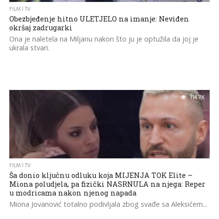
FILM I TV
Obezbjeđenje hitno ULETJELO na imanje: Neviđen
okršaj zadrugarki
Ona je naletela na Miljanu nakon što ju je optužila da joj je
ukrala stvari.
114.7K
FILM I TV
Ša donio ključnu odluku koja MIJENJA TOK Elite –
Miona poludjela, pa fizički NASRNULA na njega: Reper
u modricama nakon njenog napada
Miona Jovanović totalno podivljala zbog svađe sa Aleksićem...