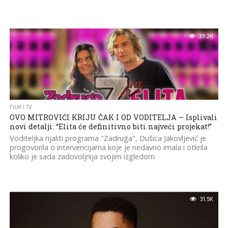
33.2K
FILM I TV
OVO MITROVIĆI KRIJU ČAK I OD VODITELJA – Isplivali
novi detalji: “Elita će definitivno biti najveći projekat!”
Voditeljka rijaliti programa "Zadruga", Dušica Jakovljević je
progovorila o intervencijama koje je nedavno imala i otkrila
koliko je sada zadovoljnija svojim izgledom.
31.5K