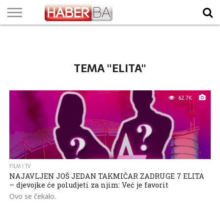
VIJESTI
BIZNIS
SPORT
SHOWBIZ
LIFESTYLE
SCI-
AUTO
ZANIMLJIVOSTI
FOTO
VIDEO
TV
VREMENSKA
STANJE NA
KURSNA
O
MARKETING
IMPRESSUM
KONTAKT
TECH
PROGRAM
PROGNOZA
PUTEVIMA
LISTA
NAMA
TEMA "ELITA"
62.7K
FILM I TV
NAJAVLJEN JOŠ JEDAN TAKMIČAR ZADRUGE 7 ELITA
– djevojke će poludjeti za njim: Već je favorit
Ovo se čekalo.