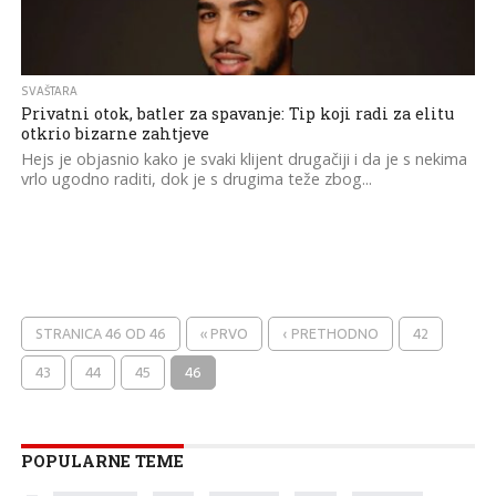
SVAŠTARA
Privatni otok, batler za spavanje: Tip koji radi za elitu
otkrio bizarne zahtjeve
Hejs je objasnio kako je svaki klijent drugačiji i da je s nekima
vrlo ugodno raditi, dok je s drugima teže zbog...
STRANICA 46 OD 46
« PRVO
‹ PRETHODNO
42
43
44
45
46
POPULARNE TEME