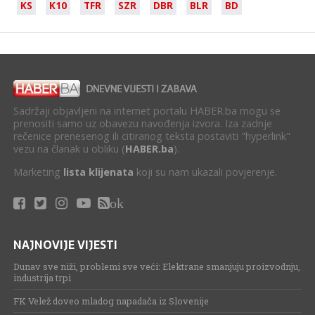
KS
K10
TFR
SZR
DBR
BLR
BD
Sadržaji objavljeni na internet portalu HABER.ba mogu se
prenositi samo uz obavezu navođenja izvora. Iza zadnje
rečenice prenesenog ili citiranog teksta postaviti "hyperlink"
vezu na članak u obliku (
HABER.ba
).
Marketing
lista klijenata
koji su nam ukazali povjerenje.
ok
NAJNOVIJE VIJESTI
Dunav sve niži, problemi sve veći: Elektrane smanjuju proizvodnju,
industrija trpi
FK Velež doveo mladog napadača iz Slovenije