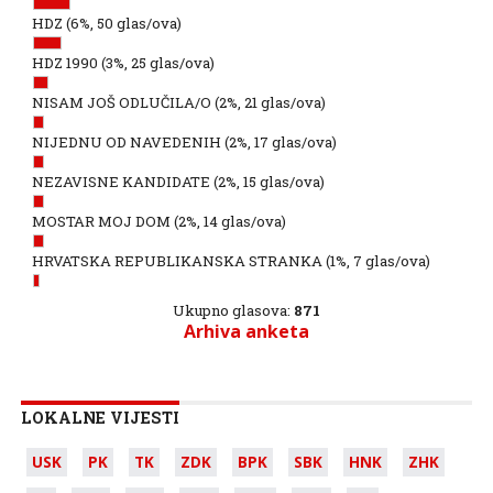
HDZ
(6%, 50 glas/ova)
HDZ 1990
(3%, 25 glas/ova)
NISAM JOŠ ODLUČILA/O
(2%, 21 glas/ova)
NIJEDNU OD NAVEDENIH
(2%, 17 glas/ova)
NEZAVISNE KANDIDATE
(2%, 15 glas/ova)
MOSTAR MOJ DOM
(2%, 14 glas/ova)
HRVATSKA REPUBLIKANSKA STRANKA
(1%, 7 glas/ova)
Ukupno glasova:
871
Arhiva anketa
LOKALNE VIJESTI
USK
PK
TK
ZDK
BPK
SBK
HNK
ZHK