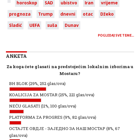
horoskop
SAD
ubistvo
Iran
vrijeme
prognoza
Trump
dnevni
otac
Džeko
Sladić
UEFA
suša
Dunav
POGLEDAJ SVE TEME…
ANKETA
Za koga ćete glasati na predstojećim lokalnim izborima u
Mostaru?
BH BLOK
(29%, 252 glas/ova)
KOALICIJA ZA MOSTAR
(25%, 221 glas/ova)
NEĆU GLASATI
(11%, 100 glas/ova)
PLATFORMA ZA PROGRES
(9%, 82 glas/ova)
ОСТАЈТЕ ОВДЈЕ - ЗАЈЕДНО ЗА НАШ МОСТАР
(8%, 67
glas/ova)