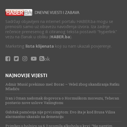
Sadržaji objavljeni na internet portalu HABER.ba mogu se
prenositi samo uz obavezu navođenja izvora. Iza zadnje
rečenice prenesenog ili citiranog teksta postaviti "hyperlink"
vezu na članak u obliku (
HABER.ba
).
Marketing
lista klijenata
koji su nam ukazali povjerenje.
ok
NAJNOVIJE VIJESTI
Admir Musić prekinuo meč Borac – Velež zbog skandiranja Ratku
Mladiću
Iran i Oman nadomak dogovora o Hormuškom moreuzu, Teheran
postavio nove uslove Vašingtonu
Gubitak pamćenja nije prvi simptom: Evo šta je kod Brusa Vilisa
alarmantno ukazalo na demenciju
Primljen u bolnicu sa 6,2 promila alkohola u krvi: “Ne pamtim