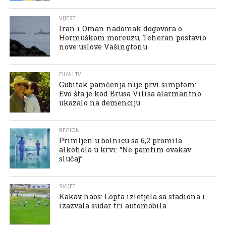
VIJESTI
Iran i Oman nadomak dogovora o
Hormuškom moreuzu, Teheran postavio
nove uslove Vašingtonu
FILM I TV
Gubitak pamćenja nije prvi simptom:
Evo šta je kod Brusa Vilisa alarmantno
ukazalo na demenciju
REGION
Primljen u bolnicu sa 6,2 promila
alkohola u krvi: “Ne pamtim ovakav
slučaj”
SVIJET
Kakav haos: Lopta izletjela sa stadiona i
izazvala sudar tri automobila