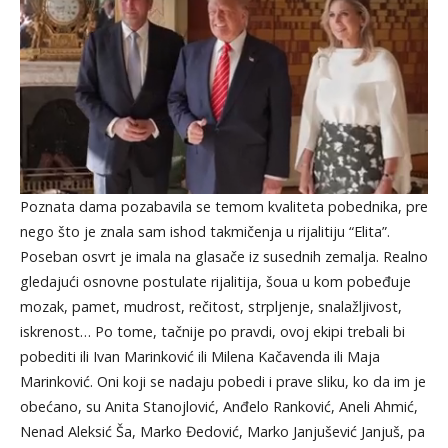
Poznata dama pozabavila se temom kvaliteta pobednika, pre
nego što je znala sam ishod takmičenja u rijalitiju “Elita”.
Poseban osvrt je imala na glasače iz susednih zemalja. Realno
gledajući osnovne postulate rijalitija, šoua u kom pobeđuje
mozak, pamet, mudrost, rečitost, strpljenje, snalažljivost,
iskrenost… Po tome, tačnije po pravdi, ovoj ekipi trebali bi
pobediti ili Ivan Marinković ili Milena Kačavenda ili Maja
Marinković. Oni koji se nadaju pobedi i prave sliku, ko da im je
obećano, su Anita Stanojlović, Anđelo Ranković, Aneli Ahmić,
Nenad Aleksić Ša, Marko Đedović, Marko Janjušević Janjuš, pa