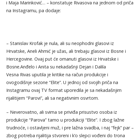
i Maja Marinković… – konstatuje Rivasova na jednom od priča
na Instagramu, pa dodaje:
– Stanislav Krofak je nula, ali su neophodni glasovi iz
Hrvatske, Aneli Ahmić je užas, ali trebaju glasovi iz Bosne i
Hercegovine. Ovaj put će omanuti glasovi iz Hrvatske i
Bosne.Anđelo i Anita su nekadašnji Dejan i Dalila
Vesna Rivas uputila je kritike na račun produkcije i
ovogodišnje sezone “Elite”. U jednoj od svojih priča na
Instagramu ovaj TV format uporedila je sa nekadašnjim
rijalitijem “Parovi”, ali sa negativnim osvrtom.
– Neverovatno, ali svima se priviđa prisustvo osoba iz
produkcije “Parova” tamo u produkciji “Elite”. I zbog lažne
trudnoće, i ostavljeni muž, i pre lažna svadba, i naj “fejk” par –
zbog potreba rijalitija stvoreni i k’o slepci vođeni do trona