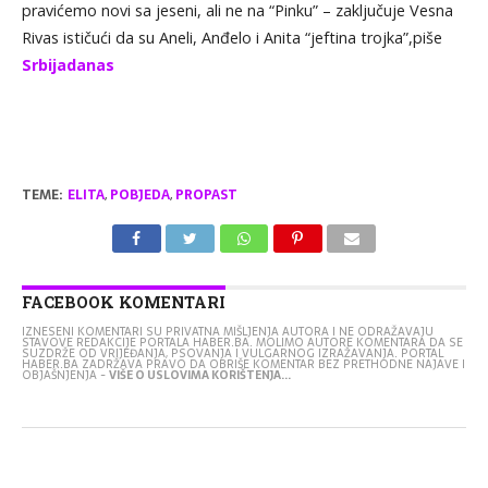
pravićemo novi sa jeseni, ali ne na “Pinku” – zaključuje Vesna
Rivas ističući da su Aneli, Anđelo i Anita “jeftina trojka”,piše
Srbijadanas
TEME:
ELITA
,
POBJEDA
,
PROPAST
FACEBOOK KOMENTARI
IZNESENI KOMENTARI SU PRIVATNA MIŠLJENJA AUTORA I NE ODRAŽAVAJU
STAVOVE REDAKCIJE PORTALA HABER.BA. MOLIMO AUTORE KOMENTARA DA SE
SUZDRŽE OD VRIJEĐANJA, PSOVANJA I VULGARNOG IZRAŽAVANJA. PORTAL
HABER.BA ZADRŽAVA PRAVO DA OBRIŠE KOMENTAR BEZ PRETHODNE NAJAVE I
OBJAŠNJENJA -
VIŠE O USLOVIMA KORIŠTENJA...