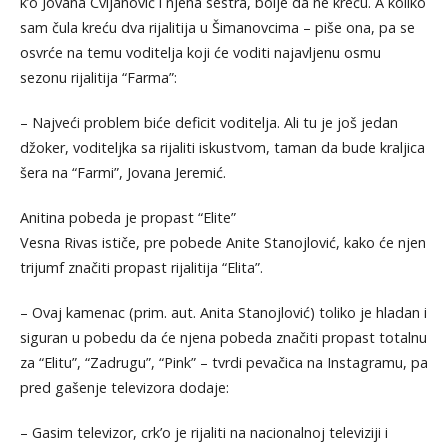
k’o Jovana Cvijanović i njena sestra, bolje da ne kreću. A koliko
sam čula kreću dva rijalitija u Šimanovcima – piše ona, pa se
osvrće na temu voditelja koji će voditi najavljenu osmu
sezonu rijalitija “Farma”:
– Najveći problem biće deficit voditelja. Ali tu je još jedan
džoker, voditeljka sa rijaliti iskustvom, taman da bude kraljica
šera na “Farmi”, Jovana Jeremić.
Anitina pobeda je propast “Elite”
Vesna Rivas ističe, pre pobede Anite Stanojlović, kako će njen
trijumf značiti propast rijalitija “Elita”.
– Ovaj kamenac (prim. aut. Anita Stanojlović) toliko je hladan i
siguran u pobedu da će njena pobeda značiti propast totalnu
za “Elitu”, “Zadrugu”, “Pink” – tvrdi pevačica na Instagramu, pa
pred gašenje televizora dodaje:
– Gasim televizor, crk’o je rijaliti na nacionalnoj televiziji i