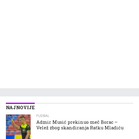
NAJNOVIJE
FUDBAL
Admir Musić prekinuo meč Borac –
Velež zbog skandiranja Ratku Mladiću