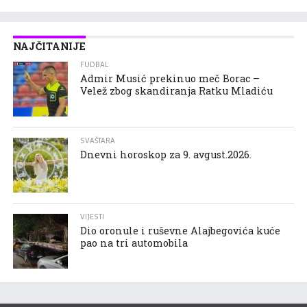
NAJČITANIJE
FUDBAL
Admir Musić prekinuo meč Borac –
Velež zbog skandiranja Ratku Mladiću
SVAŠTARA
Dnevni horoskop za 9. avgust.2026.
VIJESTI
Dio oronule i ruševne Alajbegovića kuće
pao na tri automobila