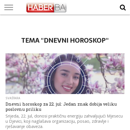
VIJESTI
BIZNIS
SPORT
SHOWBIZ
LIFESTYLE
SCI-
AUTO
ZANIMLJIVOSTI
FOTO
VIDEO
TV
VREMENSKA
STANJE NA
KURSNA
O
MARKETING
IMPRESSUM
KONTAKT
TECH
PROGRAM
PROGNOZA
PUTEVIMA
LISTA
NAMA
TEMA "DNEVNI HOROSKOP"
43.4K
SVAŠTARA
Dnevni horoskop za 22. jul: Jedan znak dobija veliku
poslovnu priliku
Srijeda, 22. jul, donosi praktičnu energiju zahvaljujući Mjesecu
u Djevici, koji naglašava organizaciju, posao, zdravlje i
rješavanje obaveza.