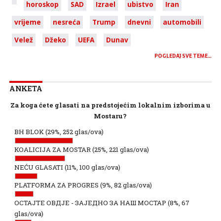
horoskop
SAD
Izrael
ubistvo
Iran
vrijeme
nesreća
Trump
dnevni
automobili
Velež
Džeko
UEFA
Dunav
POGLEDAJ SVE TEME…
ANKETA
Za koga ćete glasati na predstojećim lokalnim izborima u
Mostaru?
BH BLOK
(29%, 252 glas/ova)
KOALICIJA ZA MOSTAR
(25%, 221 glas/ova)
NEĆU GLASATI
(11%, 100 glas/ova)
PLATFORMA ZA PROGRES
(9%, 82 glas/ova)
ОСТАЈТЕ ОВДЈЕ - ЗАЈЕДНО ЗА НАШ МОСТАР
(8%, 67
glas/ova)