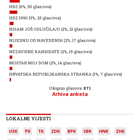
HDZ
(6%, 50 glas/ova)
HDZ 1990
(3%, 25 glas/ova)
NISAM JOŠ ODLUČILA/O
(2%, 21 glas/ova)
NIJEDNU OD NAVEDENIH
(2%, 17 glas/ova)
NEZAVISNE KANDIDATE
(2%, 15 glas/ova)
MOSTAR MOJ DOM
(2%, 14 glas/ova)
HRVATSKA REPUBLIKANSKA STRANKA
(1%, 7 glas/ova)
Ukupno glasova:
871
Arhiva anketa
LOKALNE VIJESTI
USK
PK
TK
ZDK
BPK
SBK
HNK
ZHK