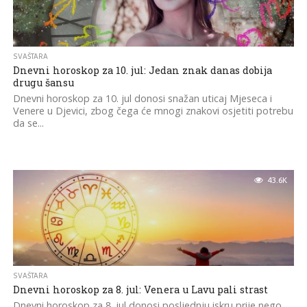
SVAŠTARA
Dnevni horoskop za 10. jul: Jedan znak danas dobija
drugu šansu
Dnevni horoskop za 10. jul donosi snažan uticaj Mjeseca i
Venere u Djevici, zbog čega će mnogi znakovi osjetiti potrebu
da se...
43.6K
SVAŠTARA
Dnevni horoskop za 8. jul: Venera u Lavu pali strast
Dnevni horoskop za 8. jul donosi posljednju iskru prije nego