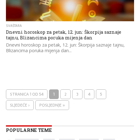
SVAŠTARA
Dnevni horoskop za petak, 12. jun: Škorpija saznaje
tajnu, Blizancima poruka mijenja dan
Dnevni horoskop za petak, 12. jun: Škorpija saznaje tajnu,
Blizancima poruka mijenja dan...
STRANICA 1 OD 54
1
2
3
4
5
SLJEDEĆE ›
POSLJEDNJE »
POPULARNE TEME