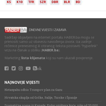
KS
K10
TFR
SZR
DBR
BLR
BD
Sadržaji objavljeni na internet portalu HABER.ba mogu se
prenositi samo uz obavezu navođenja izvora. Iza zadnje
rečenice prenesenog ili citiranog teksta postaviti "hyperlink"
vezu na članak u obliku (
HABER.ba
).
Marketing
lista klijenata
koji su nam ukazali povjerenje.
ok
NAJNOVIJE VIJESTI
Netanyahu odbio Trumpov plan za Gazu
Hrvatska skuplja od Grčke, Italije, Turske i Španije
Dramatične scene iz Kanade: Požar uništava kuće, više od 20.000