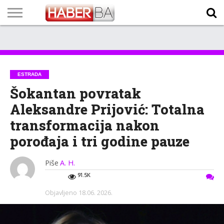
VIJESTI
BIZNIS
SPORT
SHOWBIZ
LIFESTYLE
SCI-
AUTO
ZANIMLJIVOSTI
FOTO
VIDEO
TV
VREMENSKA
STANJE NA
KURSNA
O
MARKETING
IMPRESSUM
KONTAKT
TECH
PROGRAM
PROGNOZA
PUTEVIMA
LISTA
NAMA
ESTRADA
Šokantan povratak
Aleksandre Prijović: Totalna
transformacija nakon
porođaja i tri godine pauze
Piše
A. H.
91.5K
Objavljeno
18.06. 2026.