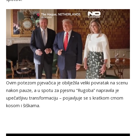
Ovim potezom pjevačica je obilježila veliki povratak na scenu
nakon pauze, a u spotu za pjesmu “Rugoba” napravila je
upečatljivu transformaciju – pojavljuje se s kratkom crnom
kosom i šiškama.