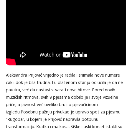
Aleksandra Prijović vrijedno je radila i snimala nove numere
čak i dok je bila trudna. I u blaženom stanju odlučila je da ne
pauzira, već da nastavi stvarati nove hitove. Pored novih
muzičkih ritmova, svih 9 pjesama dobilo je i svoje vizuelne
priče, a javnost već uveliko bruji o pjevačicinom
izgledu.Posebnu pažnju privukao je upravo spot za pjesmu
“Rugoba”, u kojem je Prijović napravila potpunu
transformaciju. Kratka crna kosa, šiške i uski korset istakli su