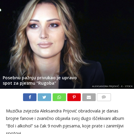
Posebnu pažnju privukao je upravo
spot za pjesmu “Rugoba”
ALEKSANDRA PRIJOVIĆ - E - STOCK
KOMENTARI
Muzička zvijezda Aleksandra Prijović obradovala je danas
brojne fanove i zvanično objavila svoj dugo iščekivani album
“Bol i alkohol” sa čak 9 novih pjesama, koje prate i zanimljivi
spotovi.