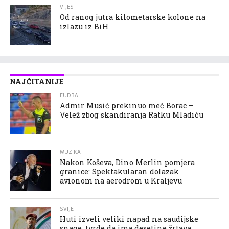
VIJESTI
Od ranog jutra kilometarske kolone na
izlazu iz BiH
NAJČITANIJE
FUDBAL
Admir Musić prekinuo meč Borac –
Velež zbog skandiranja Ratku Mladiću
MUZIKA
Nakon Koševa, Dino Merlin pomjera
granice: Spektakularan dolazak
avionom na aerodrom u Kraljevu
SVIJET
Huti izveli veliki napad na saudijske
snage, tvrde da ima desetine žrtava