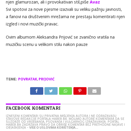
njen glamurozan, ali i provokativan stil,piše
Avaz
Svi spotovi za nove pjesme izazvali su veliku pažnju javnosti,
a fanovi na društvenim mrežama ne prestaju komentirati njen
izgled i novi muzički pravac.
Ovim albumom Aleksandra Prijović se zvanično vratila na
muzičku scenu u velikom stilu nakon pauze
TEME:
POVRATAK
,
PRIJOVIĆ
FACEBOOK KOMENTARI
IZNESENI KOMENTARI SU PRIVATNA MIŠLJENJA AUTORA I NE ODRAŽAVAJU
STAVOVE REDAKCIJE PORTALA HABER.BA. MOLIMO AUTORE KOMENTARA DA SE
SUZDRŽE OD VRIJEĐANJA, PSOVANJA I VULGARNOG IZRAŽAVANJA. PORTAL
HABER.BA ZADRŽAVA PRAVO DA OBRIŠE KOMENTAR BEZ PRETHODNE NAJAVE I
OBJAŠNJENJA -
VIŠE O USLOVIMA KORIŠTENJA...