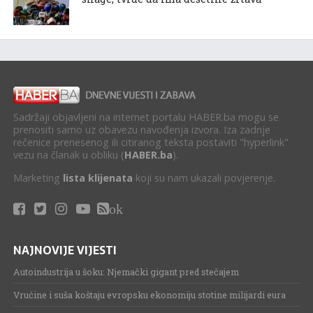
Sadržaji objavljeni na internet portalu HABER.ba mogu se
prenositi samo uz obavezu navođenja izvora. Iza zadnje
rečenice prenesenog ili citiranog teksta postaviti "hyperlink"
vezu na članak u obliku (
HABER.ba
).
Marketing
lista klijenata
koji su nam ukazali povjerenje.
ok
NAJNOVIJE VIJESTI
Autoindustrija u šoku: Njemački gigant pred stečajem
Vrućine i suša koštaju evropsku ekonomiju stotine milijardi eura