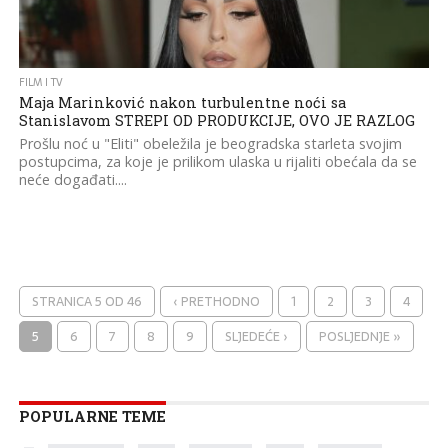
FILM I TV
Maja Marinković nakon turbulentne noći sa
Stanislavom STREPI OD PRODUKCIJE, OVO JE RAZLOG
Prošlu noć u "Eliti" obeležila je beogradska starleta svojim
postupcima, za koje je prilikom ulaska u rijaliti obećala da se
neće događati....
STRANICA 5 OD 46
‹ PRETHODNO
1
2
3
4
5
6
7
8
9
SLJEDEĆE ›
POSLJEDNJE »
POPULARNE TEME