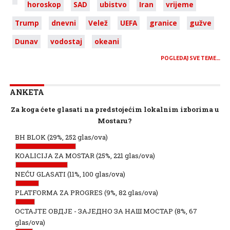
horoskop
SAD
ubistvo
Iran
vrijeme
Trump
dnevni
Velež
UEFA
granice
gužve
Dunav
vodostaj
okeani
POGLEDAJ SVE TEME…
ANKETA
Za koga ćete glasati na predstojećim lokalnim izborima u
Mostaru?
BH BLOK
(29%, 252 glas/ova)
KOALICIJA ZA MOSTAR
(25%, 221 glas/ova)
NEĆU GLASATI
(11%, 100 glas/ova)
PLATFORMA ZA PROGRES
(9%, 82 glas/ova)
ОСТАЈТЕ ОВДЈЕ - ЗАЈЕДНО ЗА НАШ МОСТАР
(8%, 67
glas/ova)