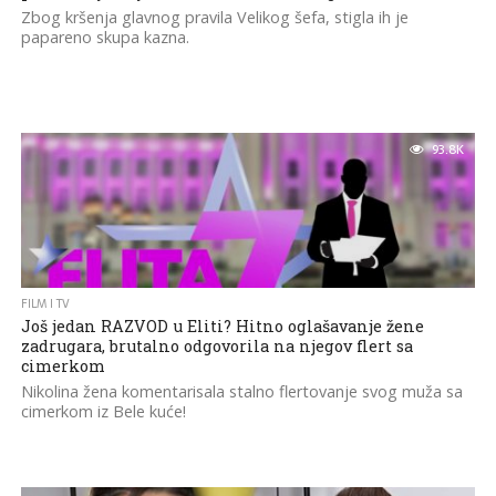
Zbog kršenja glavnog pravila Velikog šefa, stigla ih je
papareno skupa kazna.
93.8K
FILM I TV
Još jedan RAZVOD u Eliti? Hitno oglašavanje žene
zadrugara, brutalno odgovorila na njegov flert sa
cimerkom
Nikolina žena komentarisala stalno flertovanje svog muža sa
cimerkom iz Bele kuće!