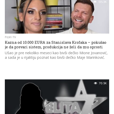
135.3K
FILM I TV
Kazna od 10.000 EURA za Stanislava Krofaka – pokušao
je da prevari sistem, produkcija ne želi da mu oprosti
Ušao je pre nekoliko meseci kao bivši dečko Mione Jovanović,
a sada je u rijalitiju poznat kao bivši dečko Maje Marinković.
70.5K