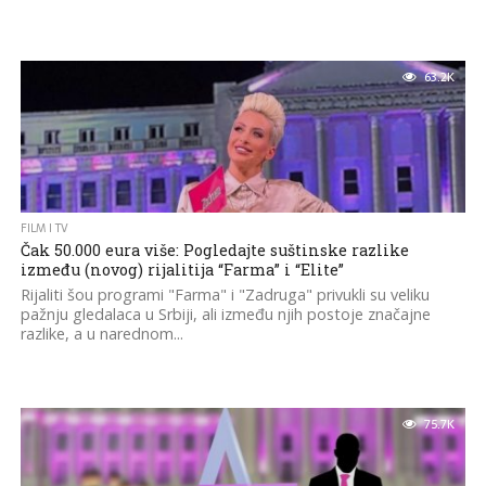
63.2K
FILM I TV
Čak 50.000 eura više: Pogledajte suštinske razlike
između (novog) rijalitija “Farma” i “Elite”
Rijaliti šou programi "Farma" i "Zadruga" privukli su veliku
pažnju gledalaca u Srbiji, ali između njih postoje značajne
razlike, a u narednom...
75.7K