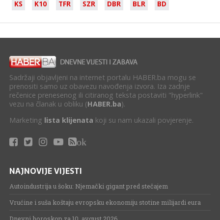
KS
K10
TFR
SZR
DBR
BLR
BD
Sadržaji objavljeni na internet portalu HABER.ba mogu se
prenositi samo uz obavezu navođenja izvora. Iza zadnje
rečenice prenesenog ili citiranog teksta postaviti "hyperlink"
vezu na članak u obliku (
HABER.ba
).
Marketing
lista klijenata
koji su nam ukazali povjerenje.
ok
NAJNOVIJE VIJESTI
Autoindustrija u šoku: Njemački gigant pred stečajem
Vrućine i suša koštaju evropsku ekonomiju stotine milijardi eura
Dnevni horoskop za 10. avgust.2026.