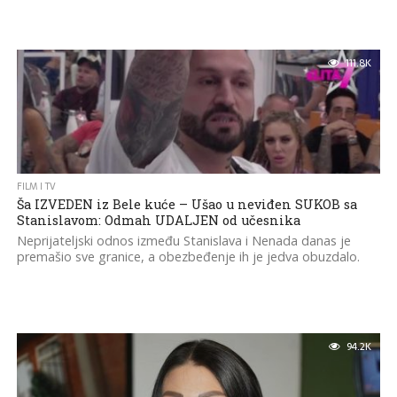
111.8K
FILM I TV
Ša IZVEDEN iz Bele kuće – Ušao u neviđen SUKOB sa
Stanislavom: Odmah UDALJEN od učesnika
Neprijateljski odnos između Stanislava i Nenada danas je
premašio sve granice, a obezbeđenje ih je jedva obuzdalo.
94.2K