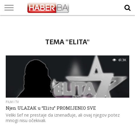
VIJESTI
BIZNIS
SPORT
SHOWBIZ
LIFESTYLE
SCI-
AUTO
ZANIMLJIVOSTI
FOTO
VIDEO
TV
VREMENSKA
STANJE NA
KURSNA
O
MARKETING
IMPRESSUM
KONTAKT
TECH
PROGRAM
PROGNOZA
PUTEVIMA
LISTA
NAMA
TEMA "ELITA"
61.3K
FILM I TV
Njen ULAZAK u “Elitu” PROMIJENIO SVE
Veliki šef ne prestaje da iznenađuje, ali ovaj njegov potez
mnogi nisu očekivali.