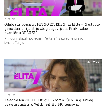
FILM I TV
Odabrani učesnici HITNO IZVEDENI iz Elite – Nastupio
presedan u rijalitiju zbog zapovijesti: Pink izdao
zvaničnu ODLUKU
Prinudni izlazak pojedinih "elitara" izazvao je pravo
iznenađenje...
165.4K
FILM I TV
Zajedno NAPUSTILI kuću – Zbog KRŠENJA glavnog
pravila rijalitija, Veliki šef HITNO reagovao