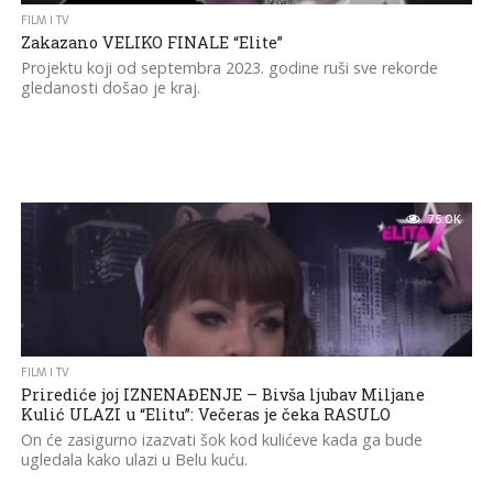
FILM I TV
Zakazano VELIKO FINALE “Elite”
Projektu koji od septembra 2023. godine ruši sve rekorde
gledanosti došao je kraj.
75.0K
FILM I TV
Prirediće joj IZNENAĐENJE – Bivša ljubav Miljane
Kulić ULAZI u “Elitu”: Večeras je čeka RASULO
On će zasigurno izazvati šok kod kulićeve kada ga bude
ugledala kako ulazi u Belu kuću.