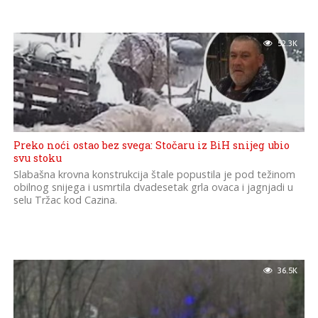
52.3K
Preko noći ostao bez svega: Stočaru iz BiH snijeg ubio
svu stoku
Slabašna krovna konstrukcija štale popustila je pod težinom
obilnog snijega i usmrtila dvadesetak grla ovaca i jagnjadi u
selu Tržac kod Cazina.
36.5K