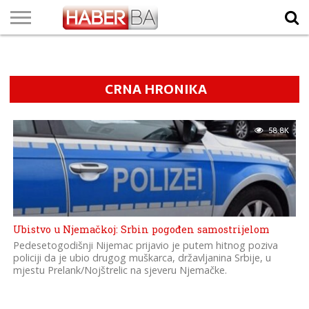
VIJESTI
BIZNIS
SPORT
SHOWBIZ
LIFESTYLE
SCI-
AUTO
ZANIMLJIVOSTI
FOTO
VIDEO
TV
VREMENSKA
STANJE NA
KURSNA
O
MARKETING
IMPRESSUM
KONTAKT
TECH
PROGRAM
PROGNOZA
PUTEVIMA
LISTA
NAMA
CRNA HRONIKA
58.8K
Ubistvo u Njemačkoj: Srbin pogođen samostrijelom
Pedesetogodišnji Nijemac prijavio je putem hitnog poziva
policiji da je ubio drugog muškarca, državljanina Srbije, u
mjestu Prelank/Nojštrelic na sjeveru Njemačke.