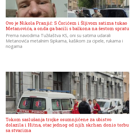
Ovo je Nikola Pranjić: S Ćorićem i Šljivom satima tukao
Metanovića, a onda ga bacili s balkona na šestom spratu
Prema navodima Tužilaštva KS, oni su satima udarali
Metanovića metalnim šipkama, kašikom za cipele, rukama i
nogama
266.6K
Tokom saslušanja trojke osumnjičene za ubistvo
dolazila i Hitna, otac jednog od njih skrhan donio torbu
sa stvarima