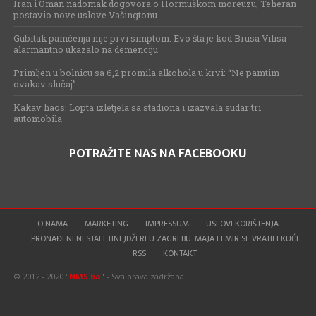
Iran i Oman nadomak dogovora o Hormuškom moreuzu, Teheran
postavio nove uslove Vašingtonu
Gubitak pamćenja nije prvi simptom: Evo šta je kod Brusa Vilisa
alarmantno ukazalo na demenciju
Primljen u bolnicu sa 6,2 promila alkohola u krvi: “Ne pamtim
ovakav slučaj”
Kakav haos: Lopta izletjela sa stadiona i izazvala sudar tri
automobila
POTRAŽITE NAS NA FACEBOOKU
O NAMA
MARKETING
IMPRESSUM
USLOVI KORIŠTENJA
PRONAĐENI NESTALI TINEJDŽERI U ZAGREBU: MAJA I EMIR SE VRATILI KUĆI
RSS
KONTAKT
© 2012 - 2020 "
NMS.ba
" - Sva prava zadržana.