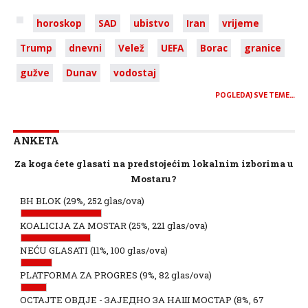
horoskop
SAD
ubistvo
Iran
vrijeme
Trump
dnevni
Velež
UEFA
Borac
granice
gužve
Dunav
vodostaj
POGLEDAJ SVE TEME…
ANKETA
Za koga ćete glasati na predstojećim lokalnim izborima u
Mostaru?
BH BLOK
(29%, 252 glas/ova)
KOALICIJA ZA MOSTAR
(25%, 221 glas/ova)
NEĆU GLASATI
(11%, 100 glas/ova)
PLATFORMA ZA PROGRES
(9%, 82 glas/ova)
ОСТАЈТЕ ОВДЈЕ - ЗАЈЕДНО ЗА НАШ МОСТАР
(8%, 67