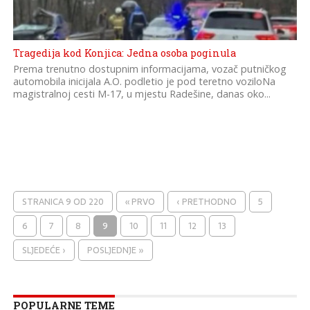
Tragedija kod Konjica: Jedna osoba poginula
Prema trenutno dostupnim informacijama, vozač putničkog
automobila inicijala A.O. podletio je pod teretno voziloNa
magistralnoj cesti M-17, u mjestu Radešine, danas oko...
STRANICA 9 OD 220
« PRVO
‹ PRETHODNO
5
6
7
8
9
10
11
12
13
SLJEDEĆE ›
POSLJEDNJE »
POPULARNE TEME