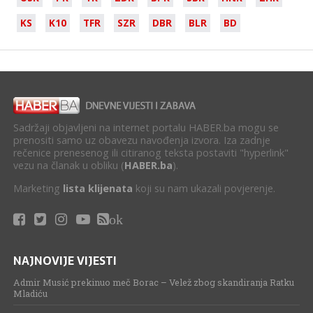
KS
K10
TFR
SZR
DBR
BLR
BD
Sadržaji objavljeni na internet portalu HABER.ba mogu se
prenositi samo uz obavezu navođenja izvora. Iza zadnje
rečenice prenesenog ili citiranog teksta postaviti "hyperlink"
vezu na članak u obliku (
HABER.ba
).
Marketing
lista klijenata
koji su nam ukazali povjerenje.
ok
NAJNOVIJE VIJESTI
Admir Musić prekinuo meč Borac – Velež zbog skandiranja Ratku
Mladiću