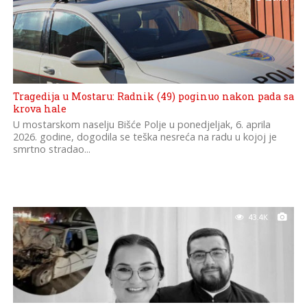
Tragedija u Mostaru: Radnik (49) poginuo nakon pada sa
krova hale
U mostarskom naselju Bišće Polje u ponedjeljak, 6. aprila
2026. godine, dogodila se teška nesreća na radu u kojoj je
smrtno stradao...
43.4K