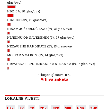
glas/ova)
HDZ
(6%, 50 glas/ova)
HDZ 1990
(3%, 25 glas/ova)
NISAM JOŠ ODLUČILA/O
(2%, 21 glas/ova)
NIJEDNU OD NAVEDENIH
(2%, 17 glas/ova)
NEZAVISNE KANDIDATE
(2%, 15 glas/ova)
MOSTAR MOJ DOM
(2%, 14 glas/ova)
HRVATSKA REPUBLIKANSKA STRANKA
(1%, 7 glas/ova)
Ukupno glasova:
871
Arhiva anketa
LOKALNE VIJESTI
USK
PK
TK
ZDK
BPK
SBK
HNK
ZHK