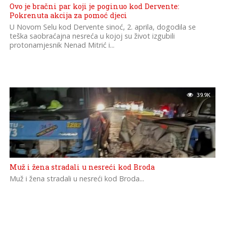
Ovo je bračni par koji je poginuo kod Dervente:
Pokrenuta akcija za pomoć djeci
U Novom Selu kod Dervente sinoć, 2. aprila, dogodila se
teška saobraćajna nesreća u kojoj su život izgubili
protonamjesnik Nenad Mitrić i...
39.9K
Muž i žena stradali u nesreći kod Broda
Muž i žena stradali u nesreći kod Broda...