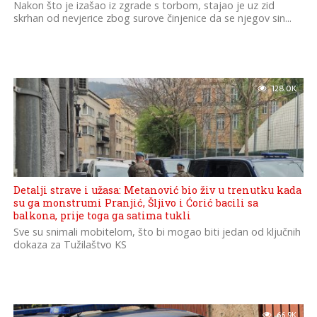
Nakon što je izašao iz zgrade s torbom, stajao je uz zid
skrhan od nevjerice zbog surove činjenice da se njegov sin...
128.0K
Detalji strave i užasa: Metanović bio živ u trenutku kada
su ga monstrumi Pranjić, Šljivo i Ćorić bacili sa
balkona, prije toga ga satima tukli
Sve su snimali mobitelom, što bi mogao biti jedan od ključnih
dokaza za Tužilaštvo KS
66.9K