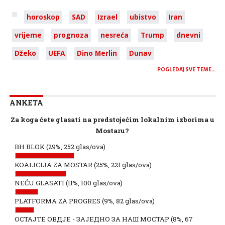
horoskop
SAD
Izrael
ubistvo
Iran
vrijeme
prognoza
nesreća
Trump
dnevni
Džeko
UEFA
Dino Merlin
Dunav
POGLEDAJ SVE TEME…
ANKETA
Za koga ćete glasati na predstojećim lokalnim izborima u
Mostaru?
BH BLOK
(29%, 252 glas/ova)
KOALICIJA ZA MOSTAR
(25%, 221 glas/ova)
NEĆU GLASATI
(11%, 100 glas/ova)
PLATFORMA ZA PROGRES
(9%, 82 glas/ova)
ОСТАЈТЕ ОВДЈЕ - ЗАЈЕДНО ЗА НАШ МОСТАР
(8%, 67