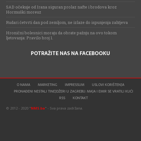
SAD očekuje od Irana siguran prolaz nafte i brodova kroz
Hormuški moreuz
Rudari četvrti dan pod zemljom, ne izlaze do ispunjenja zahtjeva
Hronični bolesnici moraju da obrate pažnju na ovo tokom
ljetovanja: Pravilo broj 1.
POTRAŽITE NAS NA FACEBOOKU
O NAMA
MARKETING
IMPRESSUM
USLOVI KORIŠTENJA
PRONAĐENI NESTALI TINEJDŽERI U ZAGREBU: MAJA I EMIR SE VRATILI KUĆI
RSS
KONTAKT
© 2012 - 2020 "
NMS.ba
" - Sva prava zadržana.