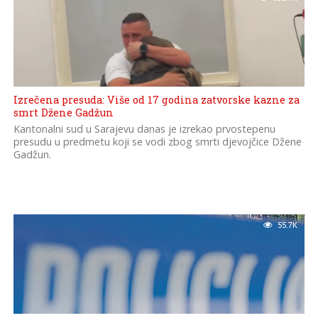
Izrečena presuda: Više od 17 godina zatvorske kazne za
smrt Džene Gadžun
Kantonalni sud u Sarajevu danas je izrekao prvostepenu
presudu u predmetu koji se vodi zbog smrti djevojčice Džene
Gadžun.
55.7K