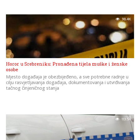
98.4K
Horor u Srebreniku: Pronađena tijela muške i ženske
osobe
Mjesto događaja je obezbijeđeno, a sve potrebne radnje u
cilju rasvjetljavanja događaja, dokumentovanja i utvrđivanja
tačnog činjeničnog stanja
113.5K