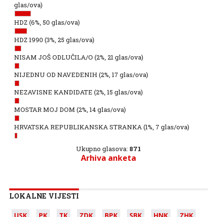
glas/ova)
HDZ
(6%, 50 glas/ova)
HDZ 1990
(3%, 25 glas/ova)
NISAM JOŠ ODLUČILA/O
(2%, 21 glas/ova)
NIJEDNU OD NAVEDENIH
(2%, 17 glas/ova)
NEZAVISNE KANDIDATE
(2%, 15 glas/ova)
MOSTAR MOJ DOM
(2%, 14 glas/ova)
HRVATSKA REPUBLIKANSKA STRANKA
(1%, 7 glas/ova)
Ukupno glasova:
871
Arhiva anketa
LOKALNE VIJESTI
USK
PK
TK
ZDK
BPK
SBK
HNK
ZHK