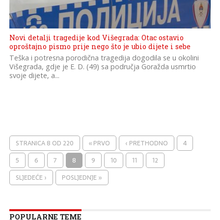
Novi detalji tragedije kod Višegrada: Otac ostavio
oproštajno pismo prije nego što je ubio dijete i sebe
Teška i potresna porodična tragedija dogodila se u okolini
Višegrada, gdje je E. D. (49) sa područja Goražda usmrtio
svoje dijete, a...
STRANICA 8 OD 220
« PRVO
‹ PRETHODNO
4
5
6
7
8
9
10
11
12
SLJEDEĆE ›
POSLJEDNJE »
POPULARNE TEME