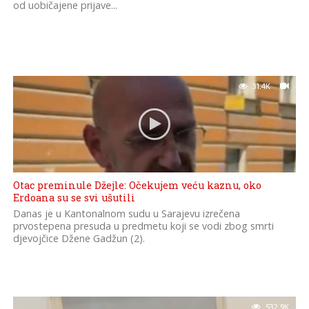
od uobičajene prijave...
31.4K
Otac preminule Džejle: Očekujem veću kaznu, oko
Erdoana su se svi ušutili
Danas je u Kantonalnom sudu u Sarajevu izrečena
prvostepena presuda u predmetu koji se vodi zbog smrti
djevojčice Džene Gadžun (2).
532.9K