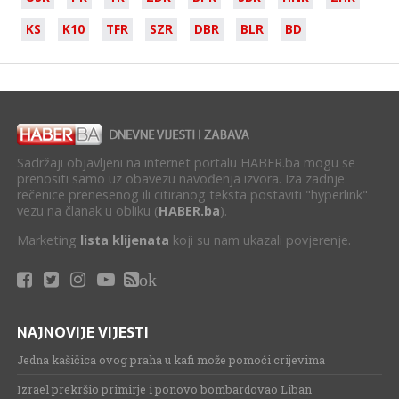
KS
K10
TFR
SZR
DBR
BLR
BD
Sadržaji objavljeni na internet portalu HABER.ba mogu se
prenositi samo uz obavezu navođenja izvora. Iza zadnje
rečenice prenesenog ili citiranog teksta postaviti "hyperlink"
vezu na članak u obliku (
HABER.ba
).
Marketing
lista klijenata
koji su nam ukazali povjerenje.
ok
NAJNOVIJE VIJESTI
Jedna kašičica ovog praha u kafi može pomoći crijevima
Izrael prekršio primirje i ponovo bombardovao Liban