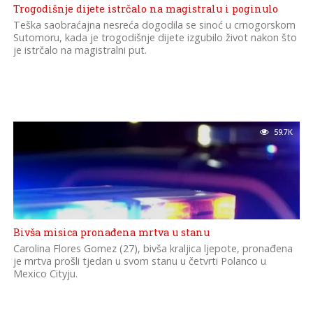
Trogodišnje dijete istrčalo na magistralu i poginulo
Teška saobraćajna nesreća dogodila se sinoć u crnogorskom
Sutomoru, kada je trogodišnje dijete izgubilo život nakon što
je istrčalo na magistralni put.
59.7K
Bivša misica pronađena mrtva u stanu
Carolina Flores Gomez (27), bivša kraljica ljepote, pronađena
je mrtva prošli tjedan u svom stanu u četvrti Polanco u
Mexico Cityju.