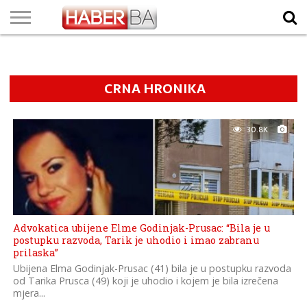
VIJESTI
BIZNIS
SPORT
SHOWBIZ
LIFESTYLE
SCI-
AUTO
ZANIMLJIVOSTI
FOTO
VIDEO
TV
VREMENSKA
STANJE NA
KURSNA
O
MARKETING
IMPRESSUM
KONTAKT
TECH
PROGRAM
PROGNOZA
PUTEVIMA
LISTA
NAMA
CRNA HRONIKA
30.8K
Advokatica ubijene Elme Godinjak-Prusac: “Bila je u
postupku razvoda, Tarik je uhodio i imao zabranu
prilaska”
Ubijena Elma Godinjak-Prusac (41) bila je u postupku razvoda
od Tarika Prusca (49) koji je uhodio i kojem je bila izrečena
mjera...