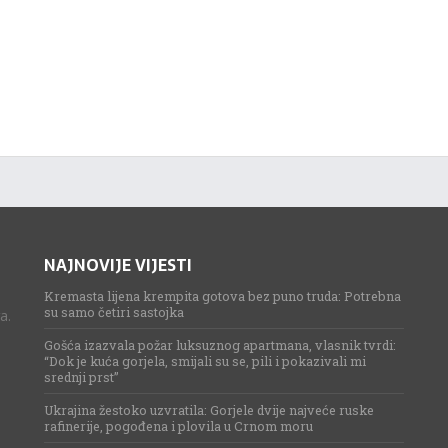
NAJNOVIJE VIJESTI
Kremasta lijena krempita gotova bez puno truda: Potrebna
su samo četiri sastojka
a.
Gošća izazvala požar luksuznog apartmana, vlasnik tvrdi:
“Dok je kuća gorjela, smijali su se, pili i pokazivali mi
srednji prst”
Ukrajina žestoko uzvratila: Gorjele dvije najveće ruske
rafinerije, pogođena i plovila u Crnom moru