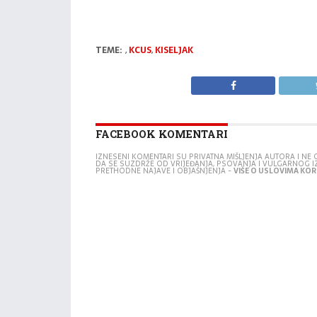
TEME:
,
KCUS
,
KISELJAK
FACEBOOK KOMENTARI
IZNESENI KOMENTARI SU PRIVATNA MIŠLJENJA AUTORA I N
DA SE SUZDRŽE OD VRIJEĐANJA, PSOVANJA I VULGARNOG 
PRETHODNE NAJAVE I OBJAŠNJENJA -
VIŠE O USLOVIMA KORI