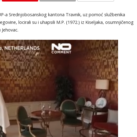
KOMENTARI
 MUP-a Srednjobosanskog kantona Travnik, uz pomoć službenika
vine, locirali su i uhapsili M.P. (1972.) iz Kiseljaka, osumnjičenog
 Jehovac.