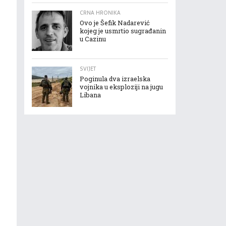
CRNA HRONIKA
Ovo je Šefik Nadarević
kojeg je usmrtio sugrađanin
u Cazinu
SVIJET
Poginula dva izraelska
vojnika u eksploziji na jugu
Libana