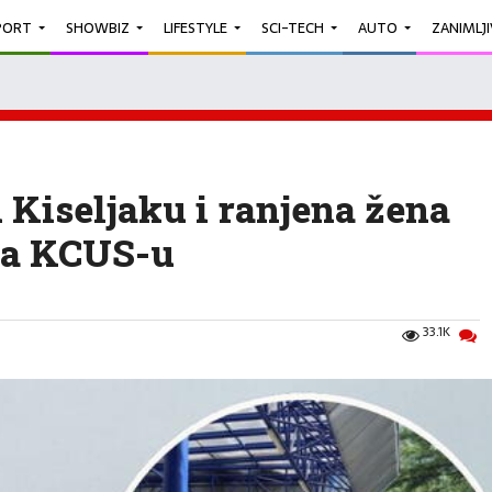
PORT
SHOWBIZ
LIFESTYLE
SCI-TECH
AUTO
ZANIMLJ
u Kiseljaku i ranjena žena
na KCUS-u
33.1K