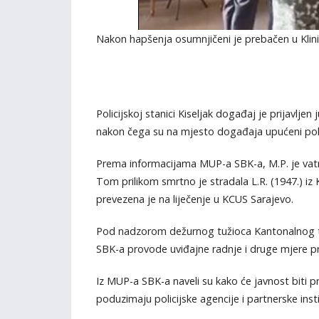
Nakon hapšenja osumnjičeni je prebačen u Klinič
Policijskoj stanici Kiseljak događaj je prijavlj
nakon čega su na mjesto događaja upućeni policij
Prema informacijama MUP-a SBK-a, M.P. je vat
Tom prilikom smrtno je stradala L.R. (1947.) iz K
prevezena je na liječenje u KCUS Sarajevo.
Pod nadzorom dežurnog tužioca Kantonalnog tuži
SBK-a provode uviđajne radnje i druge mjere pr
Iz MUP-a SBK-a naveli su kako će javnost biti 
poduzimaju policijske agencije i partnerske insti