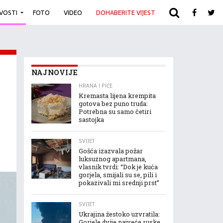
IVOSTI
FOTO
VIDEO
DOHABERITE VIJEST
ARHIVA
NAJNOVIJE
HRANA I PIĆE
Kremasta lijena krempita
gotova bez puno truda:
Potrebna su samo četiri
sastojka
SVIJET
Gošća izazvala požar
luksuznog apartmana,
vlasnik tvrdi: “Dok je kuća
gorjela, smijali su se, pili i
pokazivali mi srednji prst”
SVIJET
Ukrajina žestoko uzvratila:
Gorjele dvije najveće ruske