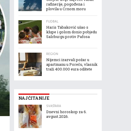
rafinerije, pogođena i
plovila u Crnom moru
FUDBAL
Haris Tabaković ušao s
klupe i golom donio pobjedu
Salcburgu protiv Pafosa
REGION
Nijemci izazvali požar u
apartmanu u Poreču, vlasnik
traži 400.000 eura odštete
NAJČITANIJE
SVAŠTARA
Dnevni horoskop za 6.
avgust.2026.