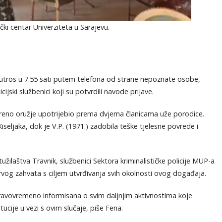
ki centar Univerziteta u Sarajevu.
en jutros u 7.55 sati putem telefona od strane nepoznate osobe,
ski službenici koji su potvrdili navode prijave.
reno oružje upotrijebio prema dvjema članicama uže porodice.
iseljaka, dok je V.P. (1971.) zadobila teške tjelesne povrede i
laštva Travnik, službenici Sektora kriminalističke policije MUP-a
vog zahvata s ciljem utvrđivanja svih okolnosti ovog događaja.
pravovremeno informisana o svim daljnjim aktivnostima koje
tucije u vezi s ovim slučaje, piše Fena.