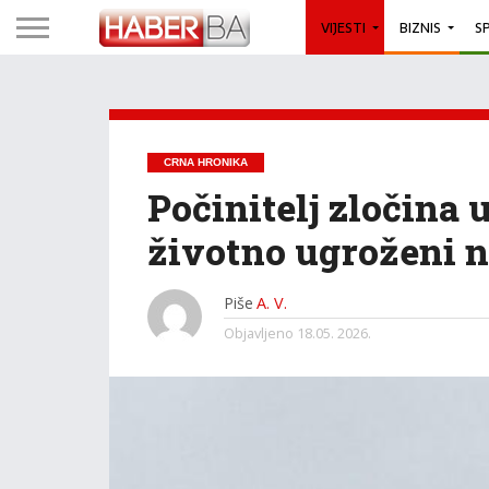
VIJESTI
BIZNIS
S
CRNA HRONIKA
Počinitelj zločina 
životno ugroženi 
Piše
A. V.
Objavljeno
18.05. 2026.