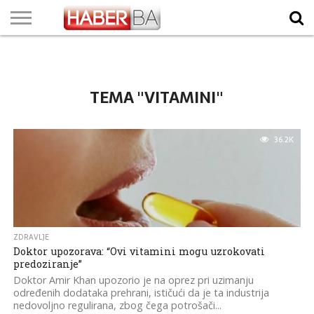
VIJESTI
BIZNIS
SPORT
SHOWBIZ
LIFESTYLE
SCI-
AUTO
ZANIMLJIVOSTI
FOTO
VIDEO
TV
VREMENSKA
STANJE NA
KURSNA
O
MARKETING
IMPRESSUM
KONTAKT
TECH
PROGRAM
PROGNOZA
PUTEVIMA
LISTA
NAMA
TEMA "VITAMINI"
36.2K
ZDRAVLJE
Doktor upozorava: “Ovi vitamini mogu uzrokovati
predoziranje”
Doktor Amir Khan upozorio je na oprez pri uzimanju
određenih dodataka prehrani, ističući da je ta industrija
nedovoljno regulirana, zbog čega potrošači...