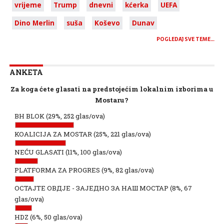
vrijeme
Trump
dnevni
kćerka
UEFA
Dino Merlin
suša
Koševo
Dunav
POGLEDAJ SVE TEME…
ANKETA
Za koga ćete glasati na predstojećim lokalnim izborima u
Mostaru?
BH BLOK
(29%, 252 glas/ova)
KOALICIJA ZA MOSTAR
(25%, 221 glas/ova)
NEĆU GLASATI
(11%, 100 glas/ova)
PLATFORMA ZA PROGRES
(9%, 82 glas/ova)
ОСТАЈТЕ ОВДЈЕ - ЗАЈЕДНО ЗА НАШ МОСТАР
(8%, 67
glas/ova)
HDZ
(6%, 50 glas/ova)