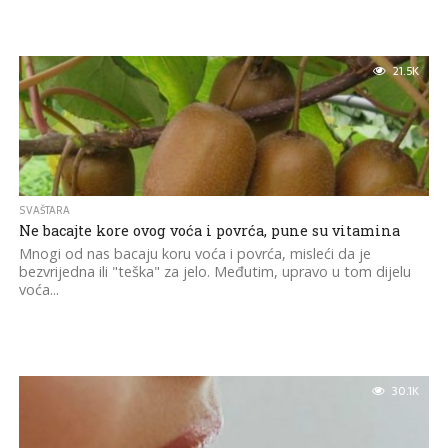
21.5K
SVAŠTARA
Ne bacajte kore ovog voća i povrća, pune su vitamina
Mnogi od nas bacaju koru voća i povrća, misleći da je
bezvrijedna ili "teška" za jelo. Međutim, upravo u tom dijelu
voća...
30.1K