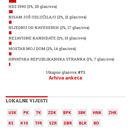
HDZ 1990
(3%, 25 glas/ova)
NISAM JOŠ ODLUČILA/O
(2%, 21 glas/ova)
NIJEDNU OD NAVEDENIH
(2%, 17 glas/ova)
NEZAVISNE KANDIDATE
(2%, 15 glas/ova)
MOSTAR MOJ DOM
(2%, 14 glas/ova)
HRVATSKA REPUBLIKANSKA STRANKA
(1%, 7 glas/ova)
Ukupno glasova:
871
Arhiva anketa
LOKALNE VIJESTI
USK
PK
TK
ZDK
BPK
SBK
HNK
ZHK
KS
K10
TFR
SZR
DBR
BLR
BD