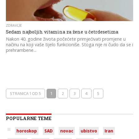
ZDRAVLJE
Sedam najboljih vitamina za žene u četrdesetima
Nakon 40. godine života počećete primjećivati promjene u
načinu na koji vaše tijelo funkcioniše. Stoga nije ni čudo da se i
prehrambene...
STRANICA 1 OD 5
1
2
3
4
5
POPULARNE TEME
horoskop
SAD
novac
ubistvo
Iran