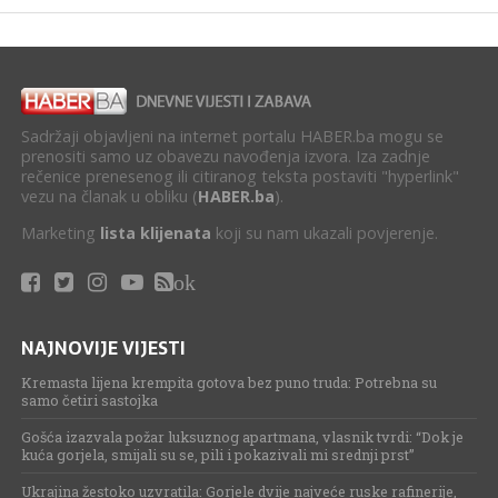
Sadržaji objavljeni na internet portalu HABER.ba mogu se
prenositi samo uz obavezu navođenja izvora. Iza zadnje
rečenice prenesenog ili citiranog teksta postaviti "hyperlink"
vezu na članak u obliku (
HABER.ba
).
Marketing
lista klijenata
koji su nam ukazali povjerenje.
ok
NAJNOVIJE VIJESTI
Kremasta lijena krempita gotova bez puno truda: Potrebna su
samo četiri sastojka
Gošća izazvala požar luksuznog apartmana, vlasnik tvrdi: “Dok je
kuća gorjela, smijali su se, pili i pokazivali mi srednji prst”
Ukrajina žestoko uzvratila: Gorjele dvije najveće ruske rafinerije,