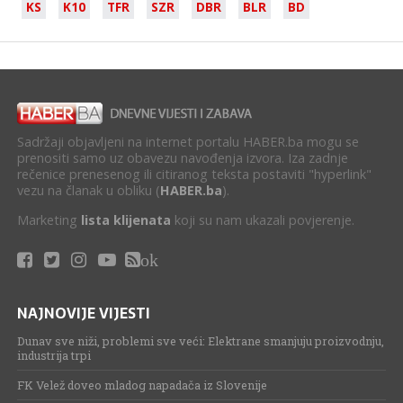
KS
K10
TFR
SZR
DBR
BLR
BD
Sadržaji objavljeni na internet portalu HABER.ba mogu se
prenositi samo uz obavezu navođenja izvora. Iza zadnje
rečenice prenesenog ili citiranog teksta postaviti "hyperlink"
vezu na članak u obliku (
HABER.ba
).
Marketing
lista klijenata
koji su nam ukazali povjerenje.
ok
NAJNOVIJE VIJESTI
Dunav sve niži, problemi sve veći: Elektrane smanjuju proizvodnju,
industrija trpi
FK Velež doveo mladog napadača iz Slovenije