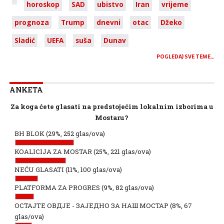
horoskop
SAD
ubistvo
Iran
vrijeme
prognoza
Trump
dnevni
otac
Džeko
Sladić
UEFA
suša
Dunav
POGLEDAJ SVE TEME…
ANKETA
Za koga ćete glasati na predstojećim lokalnim izborima u
Mostaru?
BH BLOK
(29%, 252 glas/ova)
KOALICIJA ZA MOSTAR
(25%, 221 glas/ova)
NEĆU GLASATI
(11%, 100 glas/ova)
PLATFORMA ZA PROGRES
(9%, 82 glas/ova)
ОСТАЈТЕ ОВДЈЕ - ЗАЈЕДНО ЗА НАШ МОСТАР
(8%, 67
glas/ova)