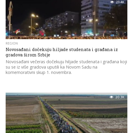
23.4K
REGION
Novosađani dočekuju hiljade studenata i građana iz
gradova širom Srbije
Novosađani večeras dočekuju hiljade studenata i građana koji
su se iz više gradova uputili ka Novom Sadu na
komemorativni skup 1. novembra.
20.3K