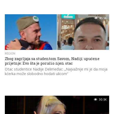
45.5K
REGION
Zbog zagrljaja sa studentom Savom, Nadiji upućene
prijetnje: Evo šta je poručio njen otac
Otac studentice Nadije Delimeđac: „Najvažnije mi je da moja
kćerka može slobodno hodati ulicom“
30.5K