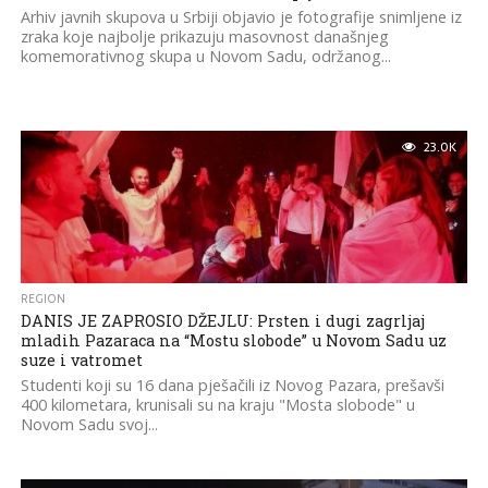
Arhiv javnih skupova u Srbiji objavio je fotografije snimljene iz
zraka koje najbolje prikazuju masovnost današnjeg
komemorativnog skupa u Novom Sadu, održanog...
23.0K
REGION
DANIS JE ZAPROSIO DŽEJLU: Prsten i dugi zagrljaj
mladih Pazaraca na “Mostu slobode” u Novom Sadu uz
suze i vatromet
Studenti koji su 16 dana pješačili iz Novog Pazara, prešavši
400 kilometara, krunisali su na kraju "Mosta slobode" u
Novom Sadu svoj...