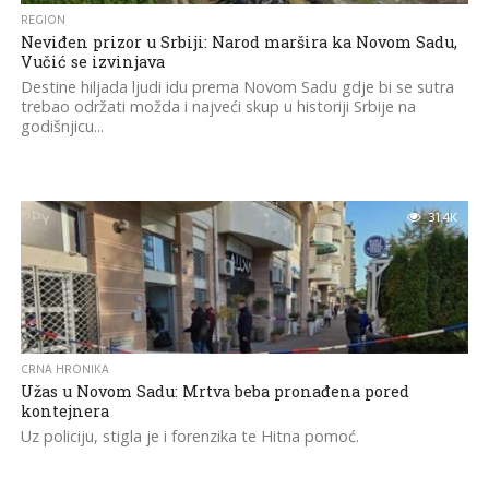
REGION
Neviđen prizor u Srbiji: Narod maršira ka Novom Sadu,
Vučić se izvinjava
Destine hiljada ljudi idu prema Novom Sadu gdje bi se sutra
trebao održati možda i najveći skup u historiji Srbije na
godišnjicu...
31.4K
CRNA HRONIKA
Užas u Novom Sadu: Mrtva beba pronađena pored
kontejnera
Uz policiju, stigla je i forenzika te Hitna pomoć.