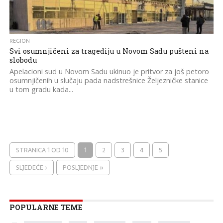
REGION
Svi osumnjičeni za tragediju u Novom Sadu pušteni na
slobodu
Apelacioni sud u Novom Sadu ukinuo je pritvor za još petoro
osumnjičenih u slučaju pada nadstrešnice Željezničke stanice
u tom gradu kada...
STRANICA 1 OD 10
1
2
3
4
5
SLJEDEĆE ›
POSLJEDNJE »
POPULARNE TEME