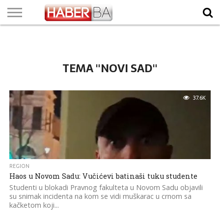
VIJESTI
BIZNIS
SPORT
SHOWBIZ
LIFESTYLE
SCI-
AUTO
ZANIMLJIVOSTI
FOTO
VIDEO
TV
VREMENSKA
STANJE NA
KURSNA
O
MARKETING
IMPRESSUM
KONTAKT
TECH
PROGRAM
PROGNOZA
PUTEVIMA
LISTA
NAMA
TEMA "NOVI SAD"
37.6K
REGION
Haos u Novom Sadu: Vučićevi batinaši tuku studente
Studenti u blokadi Pravnog fakulteta u Novom Sadu objavili
su snimak incidenta na kom se vidi muškarac u crnom sa
kačketom koji...