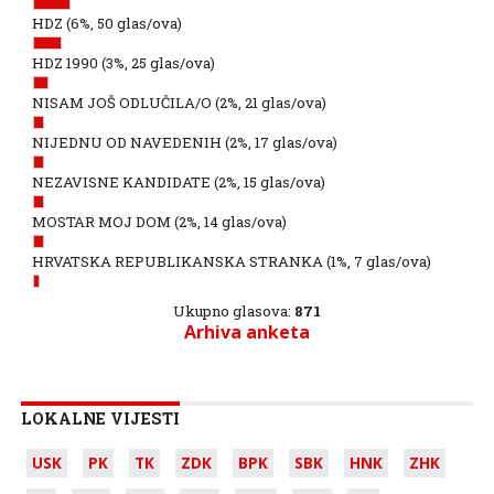
HDZ
(6%, 50 glas/ova)
HDZ 1990
(3%, 25 glas/ova)
NISAM JOŠ ODLUČILA/O
(2%, 21 glas/ova)
NIJEDNU OD NAVEDENIH
(2%, 17 glas/ova)
NEZAVISNE KANDIDATE
(2%, 15 glas/ova)
MOSTAR MOJ DOM
(2%, 14 glas/ova)
HRVATSKA REPUBLIKANSKA STRANKA
(1%, 7 glas/ova)
Ukupno glasova:
871
Arhiva anketa
LOKALNE VIJESTI
USK
PK
TK
ZDK
BPK
SBK
HNK
ZHK