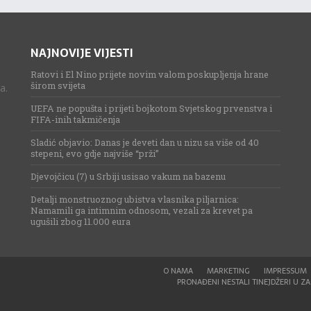
NAJNOVIJE VIJESTI
Ratovi i El Nino prijete novim valom poskupljenja hrane
širom svijeta
a.
UEFA ne popušta i prijeti bojkotom Svjetskog prvenstva i
FIFA-inih takmičenja
Sladić objavio: Danas je deveti dan u nizu sa više od 40
stepeni, evo gdje najviše “prži”
Djevojčicu (7) u Srbiji usisao vakum na bazenu
Detalji monstruoznog ubistva vlasnika piljarnica:
Namamili ga intimnim odnosom, vezali za krevet pa
ugušili zbog 11.000 eura
O NAMA
MARKETING
IMPRESSUM
PRONAĐENI NESTALI TINEJDŽERI U ZAG