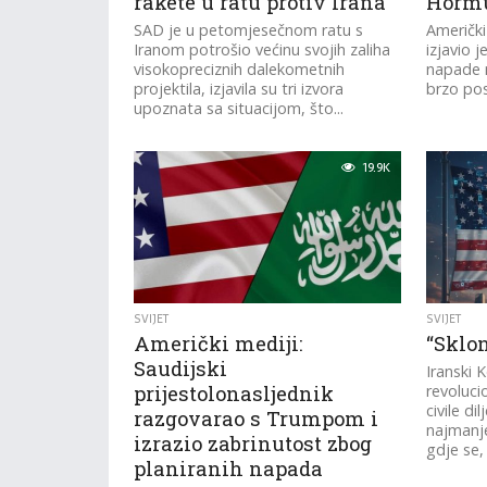
rakete u ratu protiv Irana
Horm
SAD je u petomjesečnom ratu s
Američk
Iranom potrošio većinu svojih zaliha
izjavio 
visokopreciznih dalekometnih
napade 
projektila, izjavila su tri izvora
brzo po
upoznata sa situacijom, što...
19.9K
SVIJET
SVIJET
Američki mediji:
“Sklon
Saudijski
Iranski 
prijestolonasljednik
revoluci
civile d
razgovarao s Trumpom i
najmanj
izrazio zabrinutost zbog
gdje se, 
planiranih napada