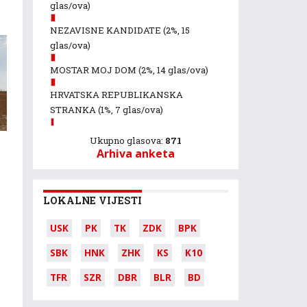
glas/ova)
NEZAVISNE KANDIDATE
(2%, 15
glas/ova)
MOSTAR MOJ DOM
(2%, 14 glas/ova)
HRVATSKA REPUBLIKANSKA
STRANKA
(1%, 7 glas/ova)
Ukupno glasova:
871
Arhiva anketa
LOKALNE VIJESTI
USK
PK
TK
ZDK
BPK
SBK
HNK
ZHK
KS
K10
TFR
SZR
DBR
BLR
BD