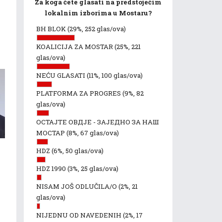
Za koga ćete glasati na predstojećim
lokalnim izborima u Mostaru?
BH BLOK
(29%, 252 glas/ova)
KOALICIJA ZA MOSTAR
(25%, 221
glas/ova)
NEĆU GLASATI
(11%, 100 glas/ova)
PLATFORMA ZA PROGRES
(9%, 82
glas/ova)
ОСТАЈТЕ ОВДЈЕ - ЗАЈЕДНО ЗА НАШ
МОСТАР
(8%, 67 glas/ova)
HDZ
(6%, 50 glas/ova)
HDZ 1990
(3%, 25 glas/ova)
NISAM JOŠ ODLUČILA/O
(2%, 21
glas/ova)
NIJEDNU OD NAVEDENIH
(2%, 17