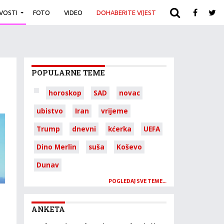
IVOSTI
FOTO
VIDEO
DOHABERITE VIJEST
ARHIVA
POPULARNE TEME
horoskop
SAD
novac
ubistvo
Iran
vrijeme
Trump
dnevni
kćerka
UEFA
Dino Merlin
suša
Koševo
Dunav
POGLEDAJ SVE TEME…
ANKETA