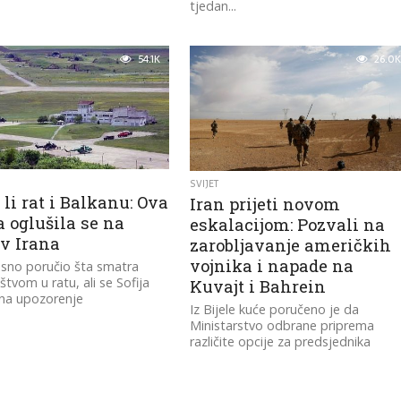
tjedan...
54.1K
26.0K
SVIJET
i li rat i Balkanu: Ova
Iran prijeti novom
 oglušila se na
eskalacijom: Pozvali na
ev Irana
zarobljavanje američkih
vojnika i napade na
jasno poručio šta smatra
štvom u ratu, ali se Sofija
Kuvajt i Bahrein
 na upozorenje
Iz Bijele kuće poručeno je da
Ministarstvo odbrane priprema
različite opcije za predsjednika