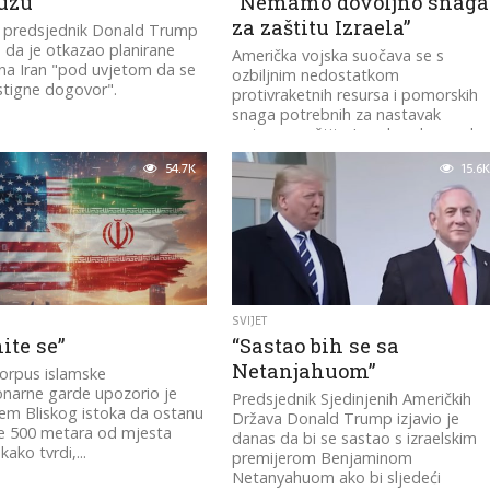
uzu
“Nemamo dovoljno snaga
za zaštitu Izraela”
i predsjednik Donald Trump
je da je otkazao planirane
Američka vojska suočava se s
na Iran "pod uvjetom da se
ozbiljnim nedostatkom
stigne dogovor".
protivraketnih resursa i pomorskih
snaga potrebnih za nastavak
potpune zaštite Izraela od napada
iranskih balističkih...
54.7K
15.6K
SVIJET
ite se”
“Sastao bih se sa
Netanjahuom”
Korpus islamske
onarne garde upozorio je
Predsjednik Sjedinjenih Američkih
iljem Bliskog istoka da ostanu
Država Donald Trump izjavio je
e 500 metara od mjesta
danas da bi se sastao s izraelskim
kako tvrdi,...
premijerom Benjaminom
Netanyahuom ako bi sljedeći