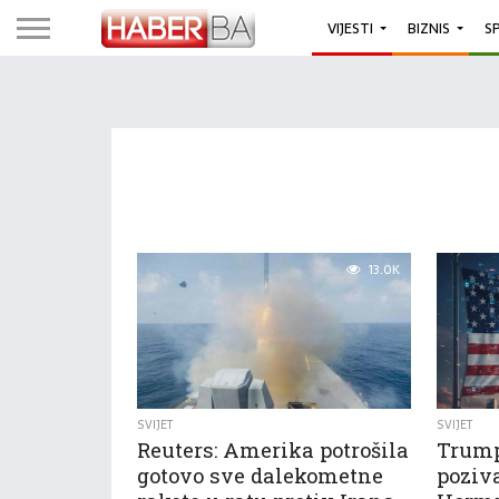
VIJESTI
BIZNIS
S
13.0K
SVIJET
SVIJET
Reuters: Amerika potrošila
Trump
gotovo sve dalekometne
poziva