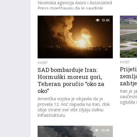
Novinska agencija Axios i Associated
Press izvještavaju da je saudijski
prijestolonasljednik Mohammed bin
Salman izrazio zabrinutost zbog
51.4K
svojih planova za eskalaciju napada...
SVIJET
SVIJET
Prijet
SAD bombarduje Iran:
zemlja
Hormuški moreuz gori,
zahtj
Teheran poručio “oko za
oko”
Iran je 
saučesni
Američka vojska je objavila da je
oglušila
provela 12. noć napada na Iran, dok
obje strane sve više ciljaju civilnu
infrastrukturu.
38.9K