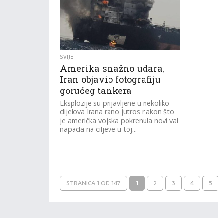
SVIJET
Amerika snažno udara,
Iran objavio fotografiju
gorućeg tankera
Eksplozije su prijavljene u nekoliko
dijelova Irana rano jutros nakon što
je američka vojska pokrenula novi val
napada na ciljeve u toj...
STRANICA 1 OD 147
1
2
3
4
5