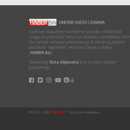
Sadržaji objavljeni na internet portalu HABER.ba
mogu se prenositi samo uz obavezu navođenja izvor
Iza zadnje rečenice prenesenog ili citiranog teksta
postaviti "hyperlink" vezu na članak u obliku
(
HABER.ba
).
Marketing
lista klijenata
koji su nam ukazali
povjerenje.
ok
© 2012 - 2020 "
NMS.ba
" - Sva prava zadržana.