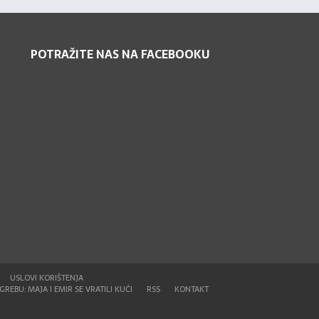
POTRAŽITE NAS NA FACEBOOKU
USLOVI KORIŠTENJA
REBU: MAJA I EMIR SE VRATILI KUĆI
RSS
KONTAKT