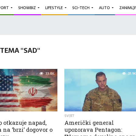
PORT
SHOWBIZ
LIFESTYLE
SCI-TECH
AUTO
ZANIMLJ
TEMA "SAD"
33.8K
31.9K
SVIJET
 otkazuje napad,
Američki general
 na ‘brzi’ dogovor o
upozorava Pentagon: