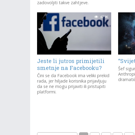
zadovoljiti takve zahtjeve.
67.9K
Jeste li jutros primijetili
“Svije
smetnje na Facebooku?
Šef sigu
Anthropi
Čini se da Facebook ima veliki prekid
dramati
rada, jer hiljade korisnika prijavljuju
da se ne mogu prijaviti ili pristupiti
platformi.