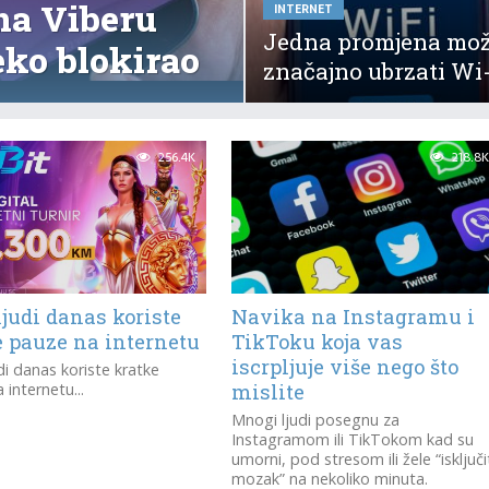
na Viberu
INTERNET
Jedna promjena mo
neko blokirao
značajno ubrzati Wi
256.4K
218.8K
judi danas koriste
Navika na Instagramu i
e pauze na internetu
TikToku koja vas
iscrpljuje više nego što
di danas koriste kratke
 internetu...
mislite
Mnogi ljudi posegnu za
Instagramom ili TikTokom kad su
umorni, pod stresom ili žele “isključi
mozak” na nekoliko minuta.