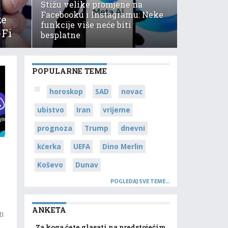
Stižu velike promjene na
Facebooku i Instagramu: Neke
že
funkcije više neće biti
-Fi
besplatne
POPULARNE TEME
horoskop
SAD
novac
ubistvo
Iran
vrijeme
prognoza
Trump
dnevni
kćerka
UEFA
Dino Merlin
Koševo
Dunav
POGLEDAJ SVE TEME…
ANKETA
ti
Za koga ćete glasati na predstojećim