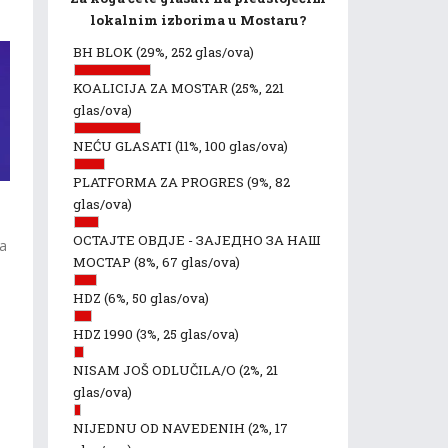
lokalnim izborima u Mostaru?
BH BLOK
(29%, 252 glas/ova)
KOALICIJA ZA MOSTAR
(25%, 221
glas/ova)
NEĆU GLASATI
(11%, 100 glas/ova)
PLATFORMA ZA PROGRES
(9%, 82
glas/ova)
ОСТАЈТЕ ОВДЈЕ - ЗАЈЕДНО ЗА НАШ
ka
МОСТАР
(8%, 67 glas/ova)
HDZ
(6%, 50 glas/ova)
HDZ 1990
(3%, 25 glas/ova)
NISAM JOŠ ODLUČILA/O
(2%, 21
glas/ova)
NIJEDNU OD NAVEDENIH
(2%, 17