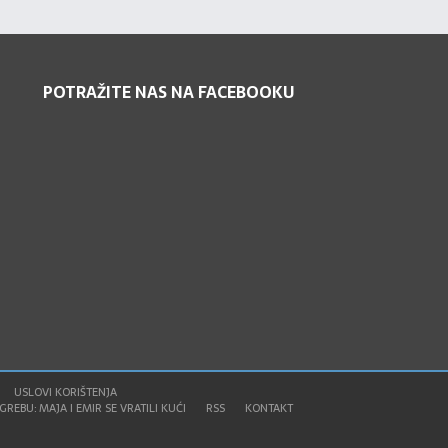
POTRAŽITE NAS NA FACEBOOKU
USLOVI KORIŠTENJA
REBU: MAJA I EMIR SE VRATILI KUĆI
RSS
KONTAKT