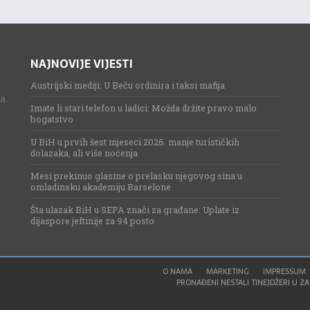
NAJNOVIJE VIJESTI
Austrijski mediji: U Beču ordinira i taksi mafija
a.
Imate li stari telefon u ladici: Možda držite pravo malo
bogatstvo
U BiH u prvih šest mjeseci 2026. manje turističkih
dolazaka, ali više noćenja
Mesi prekinuo glasine o prelasku njegovog sina u
omladinsku akademiju Barselone
Šta ulazak BiH u SEPA znači za građane: Uplate iz
dijaspore jeftinije za 94 posto
O NAMA
MARKETING
IMPRESSUM
PRONAĐENI NESTALI TINEJDŽERI U ZAG