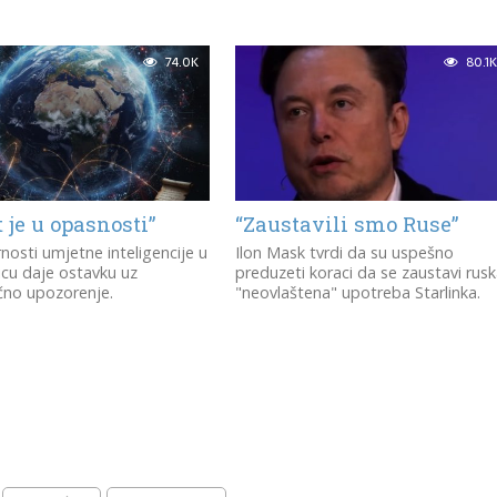
74.0K
80.1K
t je u opasnosti”
“Zaustavili smo Ruse”
rnosti umjetne inteligencije u
Ilon Mask tvrdi da su uspešno
cu daje ostavku uz
preduzeti koraci da se zaustavi rus
čno upozorenje.
"neovlaštena" upotreba Starlinka.