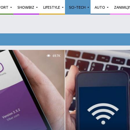
PORT
SHOWBIZ
LIFESTYLE
SCI-TECH
AUTO
ZANIMLJ
69.7K