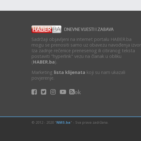
Sadržaji objavljeni na internet portalu HABER.ba
mogu se prenositi samo uz obavezu navođenja izvor
Iza zadnje rečenice prenesenog ili citiranog teksta
postaviti "hyperlink" vezu na članak u obliku
(
HABER.ba
).
Marketing
lista klijenata
koji su nam ukazali
povjerenje.
ok
© 2012 - 2020 "
NMS.ba
" - Sva prava zadržana.