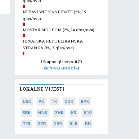
glas/ova)
NEZAVISNE KANDIDATE
(2%, 15
glas/ova)
MOSTAR MOJ DOM
(2%, 14 glas/ova)
HRVATSKA REPUBLIKANSKA
STRANKA
(1%, 7 glas/ova)
Ukupno glasova:
871
Arhiva anketa
LOKALNE VIJESTI
USK
PK
TK
ZDK
BPK
SBK
HNK
ZHK
KS
K10
TFR
SZR
DBR
BLR
BD