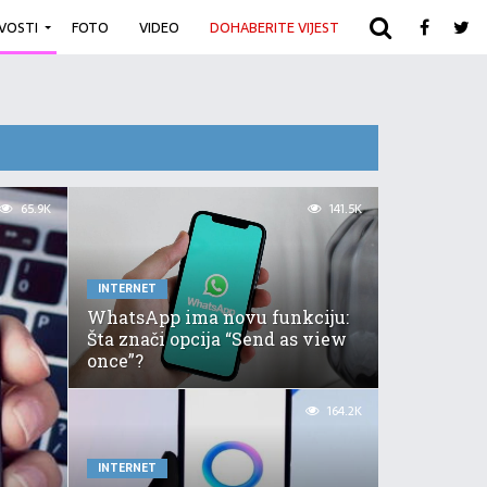
IVOSTI
FOTO
VIDEO
DOHABERITE VIJEST
ARHIVA
65.9K
141.5K
INTERNET
WhatsApp ima novu funkciju:
Šta znači opcija “Send as view
once”?
164.2K
INTERNET