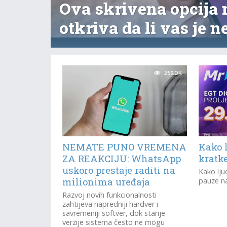
Ova skrivena opcija 
otkriva da li vas je 
259.0K
NEMATE PUNO VREMENA
Kako l
ZA REAKCIJU: WhatsApp
kratk
uskoro prestaje raditi na
Kako lju
milionima uređaja
pauze na
Razvoj novih funkcionalnosti
zahtijeva napredniji hardver i
savremeniji softver, dok starije
verzije sistema često ne mogu