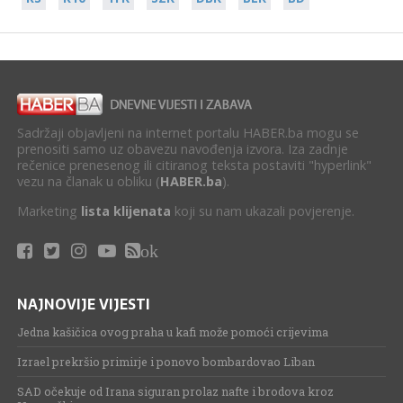
Sadržaji objavljeni na internet portalu HABER.ba mogu se
prenositi samo uz obavezu navođenja izvora. Iza zadnje
rečenice prenesenog ili citiranog teksta postaviti "hyperlink"
vezu na članak u obliku (
HABER.ba
).
Marketing
lista klijenata
koji su nam ukazali povjerenje.
ok
NAJNOVIJE VIJESTI
Jedna kašičica ovog praha u kafi može pomoći crijevima
Izrael prekršio primirje i ponovo bombardovao Liban
SAD očekuje od Irana siguran prolaz nafte i brodova kroz