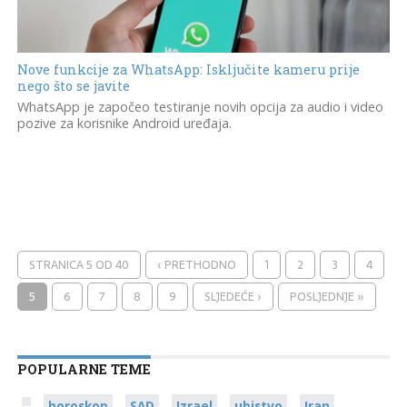
Nove funkcije za WhatsApp: Isključite kameru prije
nego što se javite
WhatsApp je započeo testiranje novih opcija za audio i video
pozive za korisnike Android uređaja.
STRANICA 5 OD 40
‹ PRETHODNO
1
2
3
4
5
6
7
8
9
SLJEDEĆE ›
POSLJEDNJE »
POPULARNE TEME
horoskop
SAD
Izrael
ubistvo
Iran