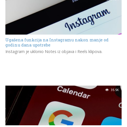
Ugašena funkcija na Instagramu nakon manje od
godinu dana upotrebe
Instagram je uklonio Notes iz objava i Reels klipova.
35.5K