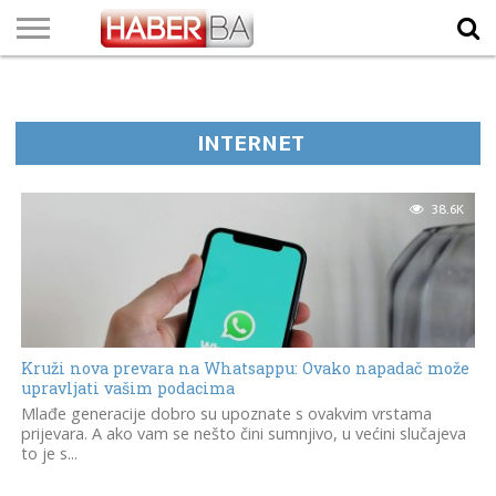
VIJESTI
BIZNIS
SPORT
SHOWBIZ
LIFESTYLE
SCI-
AUTO
ZANIMLJIVOSTI
FOTO
VIDEO
TV
VREMENSKA
STANJE NA
KURSNA
O
MARKETING
IMPRESSUM
KONTAKT
TECH
PROGRAM
PROGNOZA
PUTEVIMA
LISTA
NAMA
INTERNET
38.6K
Kruži nova prevara na Whatsappu: Ovako napadač može
upravljati vašim podacima
Mlađe generacije dobro su upoznate s ovakvim vrstama
prijevara. A ako vam se nešto čini sumnjivo, u većini slučajeva
to je s...