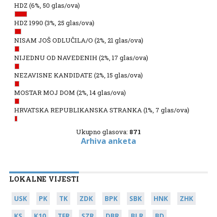
HDZ
(6%, 50 glas/ova)
HDZ 1990
(3%, 25 glas/ova)
NISAM JOŠ ODLUČILA/O
(2%, 21 glas/ova)
NIJEDNU OD NAVEDENIH
(2%, 17 glas/ova)
NEZAVISNE KANDIDATE
(2%, 15 glas/ova)
MOSTAR MOJ DOM
(2%, 14 glas/ova)
HRVATSKA REPUBLIKANSKA STRANKA
(1%, 7 glas/ova)
Ukupno glasova:
871
Arhiva anketa
LOKALNE VIJESTI
USK
PK
TK
ZDK
BPK
SBK
HNK
ZHK
KS
K10
TFR
SZR
DBR
BLR
BD