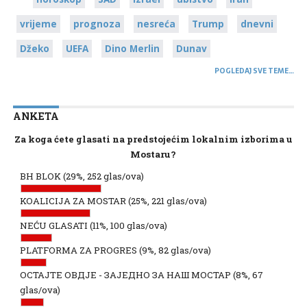
vrijeme
prognoza
nesreća
Trump
dnevni
Džeko
UEFA
Dino Merlin
Dunav
POGLEDAJ SVE TEME…
ANKETA
Za koga ćete glasati na predstojećim lokalnim izborima u
Mostaru?
BH BLOK
(29%, 252 glas/ova)
KOALICIJA ZA MOSTAR
(25%, 221 glas/ova)
NEĆU GLASATI
(11%, 100 glas/ova)
PLATFORMA ZA PROGRES
(9%, 82 glas/ova)
ОСТАЈТЕ ОВДЈЕ - ЗАЈЕДНО ЗА НАШ МОСТАР
(8%, 67
glas/ova)