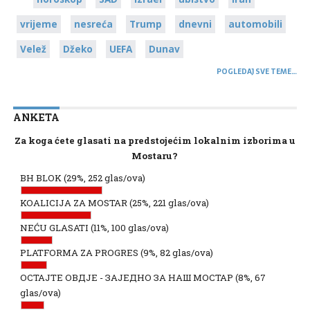
vrijeme
nesreća
Trump
dnevni
automobili
Velež
Džeko
UEFA
Dunav
POGLEDAJ SVE TEME…
ANKETA
Za koga ćete glasati na predstojećim lokalnim izborima u
Mostaru?
BH BLOK
(29%, 252 glas/ova)
KOALICIJA ZA MOSTAR
(25%, 221 glas/ova)
NEĆU GLASATI
(11%, 100 glas/ova)
PLATFORMA ZA PROGRES
(9%, 82 glas/ova)
ОСТАЈТЕ ОВДЈЕ - ЗАЈЕДНО ЗА НАШ МОСТАР
(8%, 67
glas/ova)