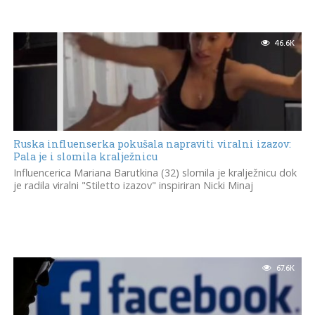
46.6K
Ruska influenserka pokušala napraviti viralni izazov:
Pala je i slomila kralježnicu
Influencerica Mariana Barutkina (32) slomila je kralježnicu dok
je radila viralni "Stiletto izazov" inspiriran Nicki Minaj
67.6K