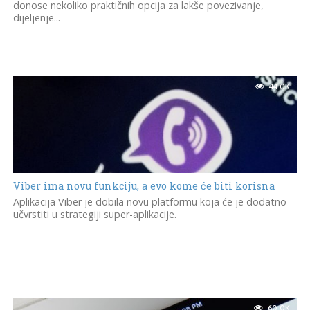
donose nekoliko praktičnih opcija za lakše povezivanje,
dijeljenje...
44.0K
Viber ima novu funkciju, a evo kome će biti korisna
Aplikacija Viber je dobila novu platformu koja će je dodatno
učvrstiti u strategiji super-aplikacije.
60.0K