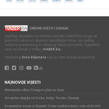
Sadržaji objavljeni na internet portalu HABER.ba mogu se
prenositi samo uz obavezu navođenja izvora. Iza zadnje
rečenice prenesenog ili citiranog teksta postaviti "hyperlink"
vezu na članak u obliku (
HABER.ba
).
Marketing
lista klijenata
koji su nam ukazali povjerenje.
ok
NAJNOVIJE VIJESTI
Netanyahu odbio Trumpov plan za Gazu
Hrvatska skuplja od Grčke, Italije, Turske i Španije
Dramatične scene iz Kanade: Požar uništava kuće, više od 20.000