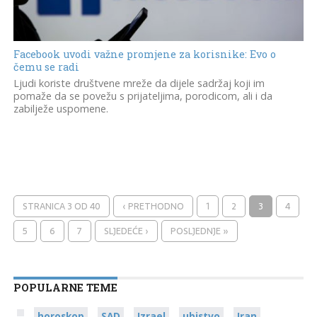
Facebook uvodi važne promjene za korisnike: Evo o
čemu se radi
Ljudi koriste društvene mreže da dijele sadržaj koji im
pomaže da se povežu s prijateljima, porodicom, ali i da
zabilježe uspomene.
STRANICA 3 OD 40
‹ PRETHODNO
1
2
3
4
5
6
7
SLJEDEĆE ›
POSLJEDNJE »
POPULARNE TEME
horoskop
SAD
Izrael
ubistvo
Iran