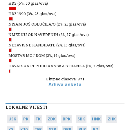
HDZ
(6%, 50 glas/ova)
HDZ 1990
(3%, 25 glas/ova)
NISAM JOŠ ODLUČILA/O
(2%, 21 glas/ova)
NIJEDNU OD NAVEDENIH
(2%, 17 glas/ova)
NEZAVISNE KANDIDATE
(2%, 15 glas/ova)
MOSTAR MOJ DOM
(2%, 14 glas/ova)
HRVATSKA REPUBLIKANSKA STRANKA
(1%, 7 glas/ova)
Ukupno glasova:
871
Arhiva anketa
LOKALNE VIJESTI
USK
PK
TK
ZDK
BPK
SBK
HNK
ZHK
KS
K10
TFR
SZR
DBR
BLR
BD