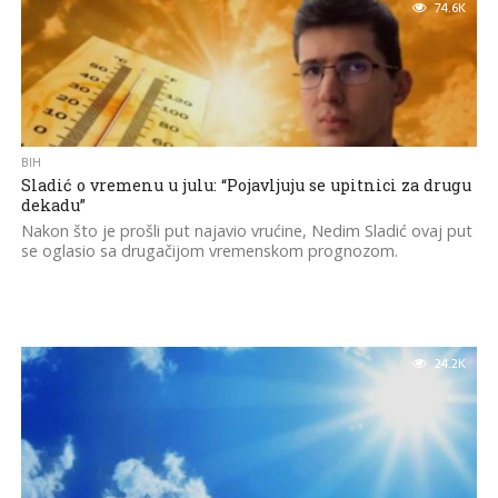
74.6K
BIH
Sladić o vremenu u julu: “Pojavljuju se upitnici za drugu
dekadu”
Nakon što je prošli put najavio vrućine, Nedim Sladić ovaj put
se oglasio sa drugačijom vremenskom prognozom.
24.2K