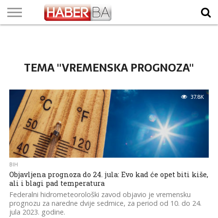
VIJESTI
BIZNIS
SPORT
SHOWBIZ
LIFESTYLE
SCI-
AUTO
ZANIMLJIVOSTI
FOTO
VIDEO
TV
VREMENSKA
STANJE NA
KURSNA
O
MARKETING
IMPRESSUM
KONTAKT
TECH
PROGRAM
PROGNOZA
PUTEVIMA
LISTA
NAMA
TEMA "VREMENSKA PROGNOZA"
37.8K
BIH
Objavljena prognoza do 24. jula: Evo kad će opet biti kiše,
ali i blagi pad temperatura
Federalni hidrometeorološki zavod objavio je vremensku
prognozu za naredne dvije sedmice, za period od 10. do 24.
jula 2023. godine.