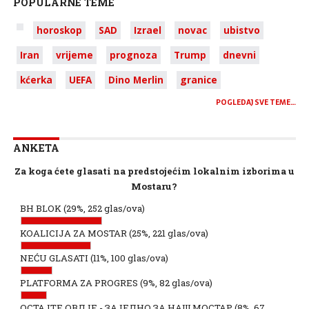
POPULARNE TEME
horoskop
SAD
Izrael
novac
ubistvo
Iran
vrijeme
prognoza
Trump
dnevni
kćerka
UEFA
Dino Merlin
granice
POGLEDAJ SVE TEME…
ANKETA
Za koga ćete glasati na predstojećim lokalnim izborima u
Mostaru?
BH BLOK
(29%, 252 glas/ova)
KOALICIJA ZA MOSTAR
(25%, 221 glas/ova)
NEĆU GLASATI
(11%, 100 glas/ova)
PLATFORMA ZA PROGRES
(9%, 82 glas/ova)
ОСТАЈТЕ ОВДЈЕ - ЗАЈЕДНО ЗА НАШ МОСТАР
(8%, 67