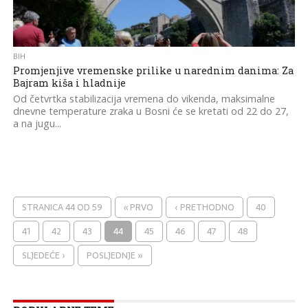
BIH
Promjenjive vremenske prilike u narednim danima: Za
Bajram kiša i hladnije
Od četvrtka stabilizacija vremena do vikenda, maksimalne
dnevne temperature zraka u Bosni će se kretati od 22 do 27,
a na jugu...
STRANICA 44 OD 59
« PRVO
‹ PRETHODNO
40
41
42
43
44
45
46
47
48
SLJEDEĆE ›
POSLJEDNJE »