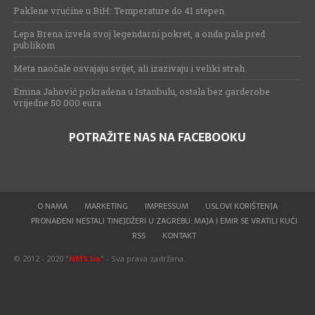
Paklene vrućine u BiH: Temperature do 41 stepen
Lepa Brena izvela svoj legendarni pokret, a onda pala pred
publikom
Meta naočale osvajaju svijet, ali izazivaju i veliki strah
Emina Jahović pokradena u Istanbulu, ostala bez garderobe
vrijedne 50.000 eura
POTRAŽITE NAS NA FACEBOOKU
O NAMA
MARKETING
IMPRESSUM
USLOVI KORIŠTENJA
PRONAĐENI NESTALI TINEJDŽERI U ZAGREBU: MAJA I EMIR SE VRATILI KUĆI
RSS
KONTAKT
© 2012 - 2020 "
NMS.ba
" - Sva prava zadržana.