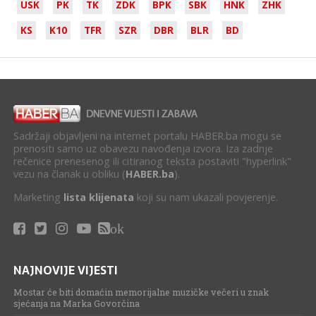
USK
PK
TK
ZDK
BPK
SBK
HNK
ZHK
KS
K10
TFR
SZR
DBR
BLR
BD
Sadržaji objavljeni na internet portalu HABER.ba mogu se
prenositi samo uz obavezu navođenja izvora. Iza zadnje
rečenice prenesenog ili citiranog teksta postaviti "hyperlink"
vezu na članak u obliku (
HABER.ba
).
Marketing
lista klijenata
koji su nam ukazali povjerenje.
ok
NAJNOVIJE VIJESTI
Mostar će biti domaćin memorijalne muzičke večeri u znak
sjećanja na Marka Govorčina