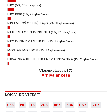
HDZ
(6%, 50 glas/ova)
HDZ 1990
(3%, 25 glas/ova)
NISAM JOŠ ODLUČILA/O
(2%, 21 glas/ova)
NIJEDNU OD NAVEDENIH
(2%, 17 glas/ova)
NEZAVISNE KANDIDATE
(2%, 15 glas/ova)
MOSTAR MOJ DOM
(2%, 14 glas/ova)
HRVATSKA REPUBLIKANSKA STRANKA
(1%, 7 glas/ova)
Ukupno glasova:
871
Arhiva anketa
LOKALNE VIJESTI
USK
PK
TK
ZDK
BPK
SBK
HNK
ZHK