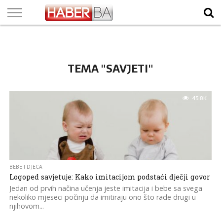
VIJESTI
BIZNIS
SPORT
SHOWBIZ
LIFESTYLE
SCI-
AUTO
ZANIMLJIVOSTI
FOTO
VIDEO
TV
VREMENSKA
STANJE NA
KURSNA
O
MARKETING
IMPRESSUM
KONTAKT
TECH
PROGRAM
PROGNOZA
PUTEVIMA
LISTA
NAMA
TEMA "SAVJETI"
45.8K
BEBE I DJECA
Logoped savjetuje: Kako imitacijom podstaći dječji govor
Jedan od prvih načina učenja jeste imitacija i bebe sa svega
nekoliko mjeseci počinju da imitiraju ono što rade drugi u
njihovom...