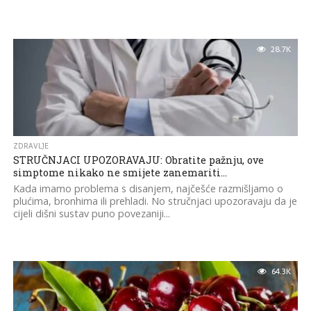
28.7K
ZDRAVLJE
STRUČNJACI UPOZORAVAJU: Obratite pažnju, ove
simptome nikako ne smijete zanemariti…
Kada imamo problema s disanjem, najčešće razmišljamo o
plućima, bronhima ili prehladi. No stručnjaci upozoravaju da je
cijeli dišni sustav puno povezaniji...
64.3K