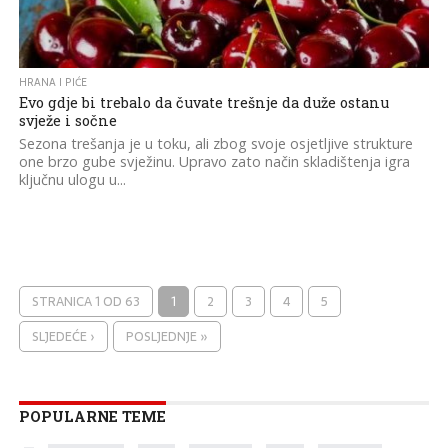
HRANA I PIĆE
Evo gdje bi trebalo da čuvate trešnje da duže ostanu
svježe i sočne
Sezona trešanja je u toku, ali zbog svoje osjetljive strukture
one brzo gube svježinu. Upravo zato način skladištenja igra
ključnu ulogu u...
STRANICA 1 OD 63
1
2
3
4
5
SLJEDEĆE ›
POSLJEDNJE »
POPULARNE TEME