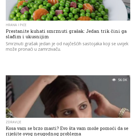
HRANA I PIĆE
Prestanite kuhati smrznuti grašak: Jedan trik čini ga
slađim i ukusnijim
Smrznuti grašak jedan je od najčešćih sastojaka koji se uvijek
može pronaći u zamrzivaču.
56.0K
ZDRAVLJE
Kosa vam se brzo masti? Evo šta vam može pomoći da se
riješite ovog neugodnog problema