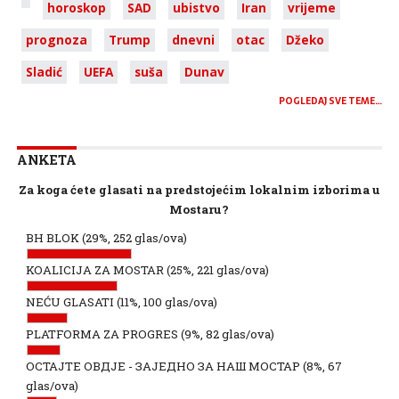
horoskop
SAD
ubistvo
Iran
vrijeme
prognoza
Trump
dnevni
otac
Džeko
Sladić
UEFA
suša
Dunav
POGLEDAJ SVE TEME…
ANKETA
Za koga ćete glasati na predstojećim lokalnim izborima u
Mostaru?
BH BLOK
(29%, 252 glas/ova)
KOALICIJA ZA MOSTAR
(25%, 221 glas/ova)
NEĆU GLASATI
(11%, 100 glas/ova)
PLATFORMA ZA PROGRES
(9%, 82 glas/ova)
ОСТАЈТЕ ОВДЈЕ - ЗАЈЕДНО ЗА НАШ МОСТАР
(8%, 67
glas/ova)