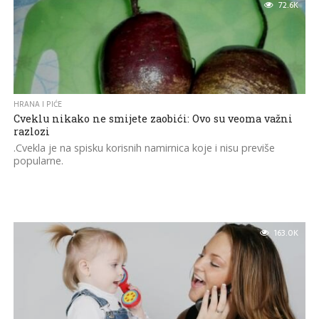
72.6K
HRANA I PIĆE
Cveklu nikako ne smijete zaobići: Ovo su veoma važni
razlozi
.Cvekla je na spisku korisnih namirnica koje i nisu previše
popularne.
163.0K