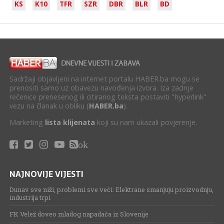
KS
K10
TFR
SZR
DBR
BLR
BD
Sadržaji objavljeni na internet portalu HABER.ba mogu se
prenositi samo uz obavezu navođenja izvora. Iza zadnje
rečenice prenesenog ili citiranog teksta postaviti "hyperlink"
vezu na članak u obliku (
HABER.ba
).
Marketing
lista klijenata
koji su nam ukazali povjerenje.
ok
NAJNOVIJE VIJESTI
Dunav sve niži, problemi sve veći: Elektrane smanjuju proizvodnju,
industrija trpi
FK Velež doveo mladog napadača iz Slovenije