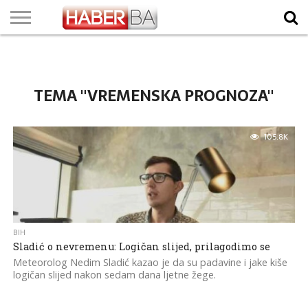
VIJESTI
BIZNIS
SPORT
SHOWBIZ
LIFESTYLE
SCI-
AUTO
ZANIMLJIVOSTI
FOTO
VIDEO
TV
VREMENSKA
STANJE NA
KURSNA
O
MARKETING
IMPRESSUM
KONTAKT
TECH
PROGRAM
PROGNOZA
PUTEVIMA
LISTA
NAMA
TEMA "VREMENSKA PROGNOZA"
105.8K
BIH
Sladić o nevremenu: Logičan slijed, prilagodimo se
Meteorolog Nedim Sladić kazao je da su padavine i jake kiše
logičan slijed nakon sedam dana ljetne žege.