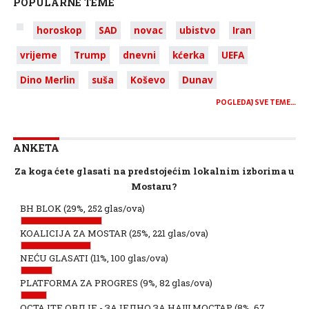
POPULARNE TEME
horoskop
SAD
novac
ubistvo
Iran
vrijeme
Trump
dnevni
kćerka
UEFA
Dino Merlin
suša
Koševo
Dunav
POGLEDAJ SVE TEME…
ANKETA
Za koga ćete glasati na predstojećim lokalnim izborima u
Mostaru?
BH BLOK
(29%, 252 glas/ova)
KOALICIJA ZA MOSTAR
(25%, 221 glas/ova)
NEĆU GLASATI
(11%, 100 glas/ova)
PLATFORMA ZA PROGRES
(9%, 82 glas/ova)
ОСТАЈТЕ ОВДЈЕ - ЗАЈЕДНО ЗА НАШ МОСТАР
(8%, 67