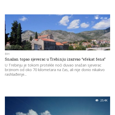
43.6K
BIH
Snažan topao sjeverac u Trebinju izazvao “efekat fena”
U Trebinju je tokom protekle noći duvao snažan sjeverac
brzinom od oko 70 kilometara na čas, ali nije donio nikakvo
rashlađenje...
25.4K