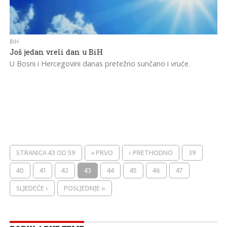
BIH
Još jedan vreli dan u BiH
U Bosni i Hercegovini danas pretežno sunčano i vruće.
STRANICA 43 OD 59
« PRVO
‹ PRETHODNO
39
40
41
42
43
44
45
46
47
SLJEDEĆE ›
POSLJEDNJE »