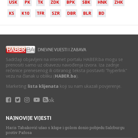
USK
PK
TK
ZDK
BPK
SBK
HNK
ZHK
KS
K10
TFR
SZR
DBR
BLR
BD
Sadržaji objavljeni na internet portalu HABER.ba mogu se
prenositi samo uz obavezu navođenja izvora. Iza zadnje
rečenice prenesenog ili citiranog teksta postaviti "hyperlink"
vezu na članak u obliku (
HABER.ba
).
Marketing
lista klijenata
koji su nam ukazali povjerenje.
ok
NAJNOVIJE VIJESTI
Haris Tabaković ušao s klupe i golom donio pobjedu Salcburgu
protiv Pafosa