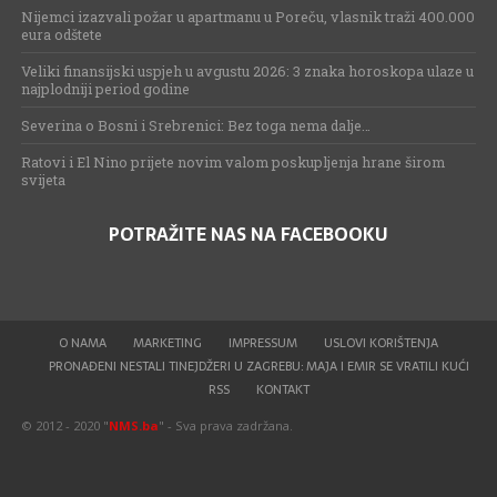
Nijemci izazvali požar u apartmanu u Poreču, vlasnik traži 400.000
eura odštete
Veliki finansijski uspjeh u avgustu 2026: 3 znaka horoskopa ulaze u
najplodniji period godine
Severina o Bosni i Srebrenici: Bez toga nema dalje…
Ratovi i El Nino prijete novim valom poskupljenja hrane širom
svijeta
POTRAŽITE NAS NA FACEBOOKU
O NAMA
MARKETING
IMPRESSUM
USLOVI KORIŠTENJA
PRONAĐENI NESTALI TINEJDŽERI U ZAGREBU: MAJA I EMIR SE VRATILI KUĆI
RSS
KONTAKT
© 2012 - 2020 "
NMS.ba
" - Sva prava zadržana.