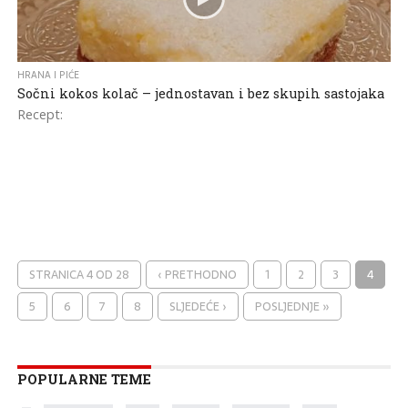
HRANA I PIĆE
Sočni kokos kolač – jednostavan i bez skupih sastojaka
Recept:
STRANICA 4 OD 28
‹ PRETHODNO
1
2
3
4
5
6
7
8
SLJEDEĆE ›
POSLJEDNJE »
POPULARNE TEME