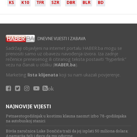
KS
K10
TFR
SZR
DBR
BLR
BD
Sadržaji objavljeni na internet portalu HABER.ba mogu se
prenositi samo uz obavezu navođenja izvora. Iza zadnje
rečenice prenesenog ili citiranog teksta postaviti "hyperlink"
vezu na članak u obliku (
HABER.ba
).
Marketing
lista klijenata
koji su nam ukazali povjerenje.
ok
NAJNOVIJE VIJESTI
Petnaestogodišnjak u kostimu klauna nasmrt izbo 78-godišnjaka
na autobuskoj stanici
Bivša zaručnica Luke Dončića traži da joj isplati 50 miliona dolara:
Anamarija želi i djecu da mu oduzme