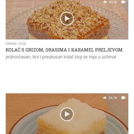
40.1K
HRANA I PIĆE
KOLAČ S GRIZOM, ORASIMA I KARAMEL PRELJEVOM
Jednostavan, brz i preukusan kolač koji se topi u ustima!
34.7K