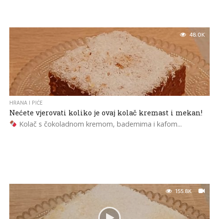
48.0K
HRANA I PIĆE
Nećete vjerovati koliko je ovaj kolač kremast i mekan!
Kolač s čokoladnom kremom, bademima i kafom...
155.8K