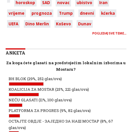
horoskop
SAD
novac
ubistvo
Iran
vrijeme
prognoza
Trump
dnevni
kćerka
UEFA
Dino Merlin
Koševo
Dunav
POGLEDAJ SVE TEME…
ANKETA
Za koga ćete glasati na predstojećim lokalnim izborima u
Mostaru?
BH BLOK
(29%, 252 glas/ova)
KOALICIJA ZA MOSTAR
(25%, 221 glas/ova)
NEĆU GLASATI
(11%, 100 glas/ova)
PLATFORMA ZA PROGRES
(9%, 82 glas/ova)
ОСТАЈТЕ ОВДЈЕ - ЗАЈЕДНО ЗА НАШ МОСТАР
(8%, 67
glas/ova)