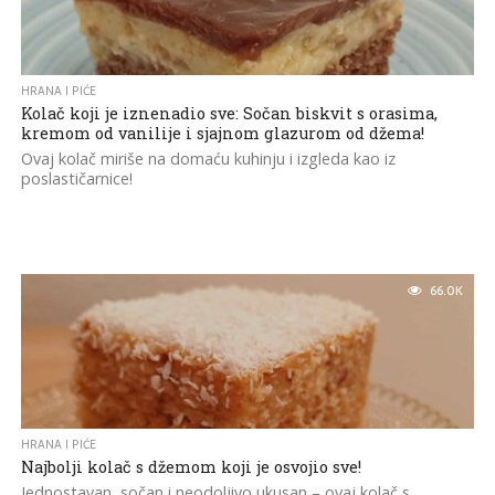
HRANA I PIĆE
Kolač koji je iznenadio sve: Sočan biskvit s orasima,
kremom od vanilije i sjajnom glazurom od džema!
Ovaj kolač miriše na domaću kuhinju i izgleda kao iz
poslastičarnice!
66.0K
HRANA I PIĆE
Najbolji kolač s džemom koji je osvojio sve!
Jednostavan, sočan i neodoljivo ukusan – ovaj kolač s