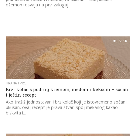
džemom osvaja na prvi zalogaj.
56.5K
HRANA I PIĆE
Brzi kolač s puding kremom, medom i keksom – sočan
i jeftin recept
Ako tražiš jednostavan i brz kolač koji je istovremeno sočan i
ukusan, ovaj recept je prava stvar. Spoj mekanog kakao
biskvita i...