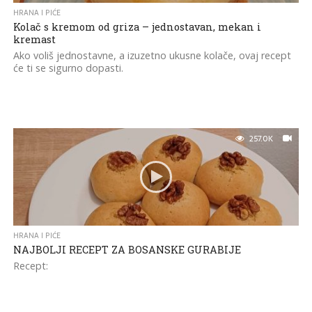
HRANA I PIĆE
Kolač s kremom od griza – jednostavan, mekan i
kremast
Ako voliš jednostavne, a izuzetno ukusne kolače, ovaj recept
će ti se sigurno dopasti.
257.0K
HRANA I PIĆE
NAJBOLJI RECEPT ZA BOSANSKE GURABIJE
Recept: