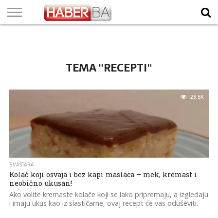
VIJESTI
BIZNIS
SPORT
SHOWBIZ
LIFESTYLE
SCI-
AUTO
ZANIMLJIVOSTI
FOTO
VIDEO
TV
VREMENSKA
STANJE NA
KURSNA
O
MARKETING
IMPRESSUM
KONTAKT
TECH
PROGRAM
PROGNOZA
PUTEVIMA
LISTA
NAMA
TEMA "RECEPTI"
25.5K
SVAŠTARA
Kolač koji osvaja i bez kapi maslaca – mek, kremast i
neobično ukusan!
Ako volite kremaste kolače koji se lako pripremaju, a izgledaju
i imaju ukus kao iz slastičarne, ovaj recept će vas oduševiti.