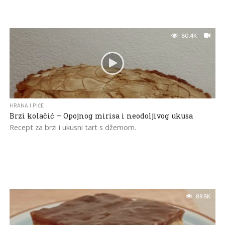
80.4K
HRANA I PIĆE
Brzi kolačić – Opojnog mirisa i neodoljivog ukusa
Recept za brzi i ukusni tart s džemom.
89.8K