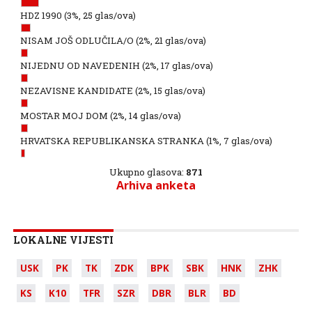
HDZ 1990
(3%, 25 glas/ova)
NISAM JOŠ ODLUČILA/O
(2%, 21 glas/ova)
NIJEDNU OD NAVEDENIH
(2%, 17 glas/ova)
NEZAVISNE KANDIDATE
(2%, 15 glas/ova)
MOSTAR MOJ DOM
(2%, 14 glas/ova)
HRVATSKA REPUBLIKANSKA STRANKA
(1%, 7 glas/ova)
Ukupno glasova:
871
Arhiva anketa
LOKALNE VIJESTI
USK
PK
TK
ZDK
BPK
SBK
HNK
ZHK
KS
K10
TFR
SZR
DBR
BLR
BD