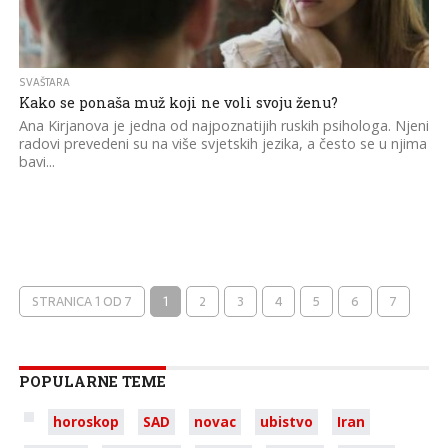
SVAŠTARA
Kako se ponaša muž koji ne voli svoju ženu?
Ana Kirjanova je jedna od najpoznatijih ruskih psihologa. Njeni
radovi prevedeni su na više svjetskih jezika, a često se u njima
bavi...
STRANICA 1 OD 7
1
2
3
4
5
6
7
POPULARNE TEME
horoskop
SAD
novac
ubistvo
Iran