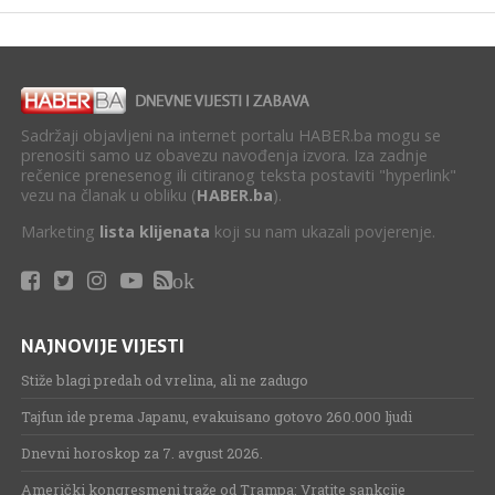
Sadržaji objavljeni na internet portalu HABER.ba mogu se
prenositi samo uz obavezu navođenja izvora. Iza zadnje
rečenice prenesenog ili citiranog teksta postaviti "hyperlink"
vezu na članak u obliku (
HABER.ba
).
Marketing
lista klijenata
koji su nam ukazali povjerenje.
ok
NAJNOVIJE VIJESTI
Stiže blagi predah od vrelina, ali ne zadugo
Tajfun ide prema Japanu, evakuisano gotovo 260.000 ljudi
Dnevni horoskop za 7. avgust 2026.
Američki kongresmeni traže od Trampa: Vratite sankcije