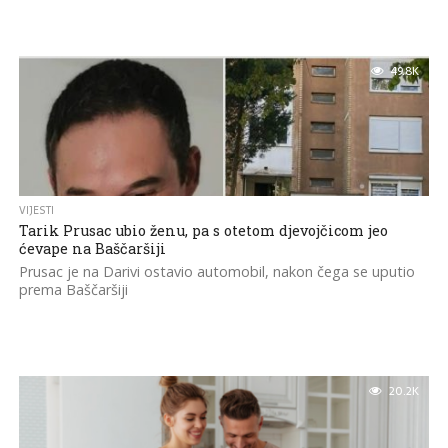
49.8K
VIJESTI
Tarik Prusac ubio ženu, pa s otetom djevojčicom jeo
ćevape na Baščaršiji
Prusac je na Darivi ostavio automobil, nakon čega se uputio
prema Baščaršiji
20.2K