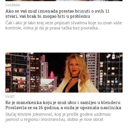
SVAŠTARA
Ako se vaš muž iznenada prestao brinuti o ovih 11
stvari, vaš brak bi mogao biti u problemu
Čak i ako je lako kraj veze pripisati stvarima koje su izvan vaše
kontrole, istina je da je prava tačka bez povratka...
34.3K
SVIJET
Ko je manekenka koju je muž ubio i samljeo u blenderu:
Proslavila se sa 16 godina, a onda je upoznala nasilnika
Slučaj Kristine Joksimović, koji je prošle godine uzdrmao
javnost u regionu i inostranstvu, dobio je novi obrat