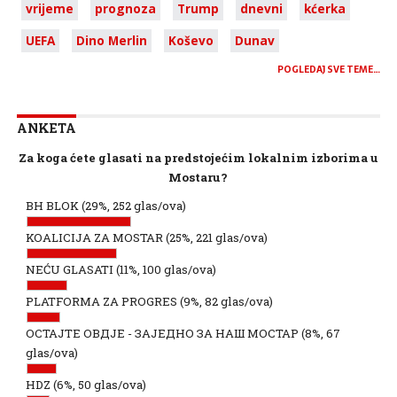
vrijeme
prognoza
Trump
dnevni
kćerka
UEFA
Dino Merlin
Koševo
Dunav
POGLEDAJ SVE TEME…
ANKETA
Za koga ćete glasati na predstojećim lokalnim izborima u
Mostaru?
BH BLOK
(29%, 252 glas/ova)
KOALICIJA ZA MOSTAR
(25%, 221 glas/ova)
NEĆU GLASATI
(11%, 100 glas/ova)
PLATFORMA ZA PROGRES
(9%, 82 glas/ova)
ОСТАЈТЕ ОВДЈЕ - ЗАЈЕДНО ЗА НАШ МОСТАР
(8%, 67
glas/ova)
HDZ
(6%, 50 glas/ova)