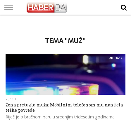
VIJESTI
BIZNIS
SPORT
SHOWBIZ
LIFESTYLE
SCI-
AUTO
ZANIMLJIVOSTI
FOTO
VIDEO
TV
VREMENSKA
STANJE NA
KURSNA
O
MARKETING
IMPRESSUM
KONTAKT
TECH
PROGRAM
PROGNOZA
PUTEVIMA
LISTA
NAMA
TEMA "MUŽ"
36.1K
VIJESTI
Žena pretukla muža: Mobilnim telefonom mu nanijela
teške povrede
Riječ je o bračnom paru u srednjim tridesetim godinama