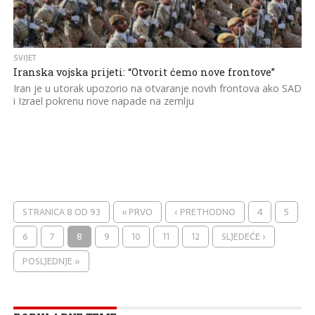
SVIJET
Iranska vojska prijeti: “Otvorit ćemo nove frontove”
Iran je u utorak upozorio na otvaranje novih frontova ako SAD
i Izrael pokrenu nove napade na zemlju
STRANICA 8 OD 93
« PRVO
‹ PRETHODNO
4
5
6
7
8
9
10
11
12
SLJEDEĆE ›
POSLJEDNJE »