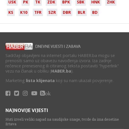
USK
PK
TK
ZDK
BPK
SBK
HNK
ZHK
KS
K10
TFR
SZR
DBR
BLR
BD
Sadržaji objavljeni na internet portalu HABER.ba mogu se
prenositi samo uz obavezu navođenja izvora. Iza zadnje
rečenice prenesenog ili citiranog teksta postaviti "hyperlink"
vezu na članak u obliku (
HABER.ba
).
Marketing
lista klijenata
koji su nam ukazali povjerenje.
ok
NAJNOVIJE VIJESTI
Huti izveli veliki napad na saudijske snage, tvrde da ima desetine
žrtava