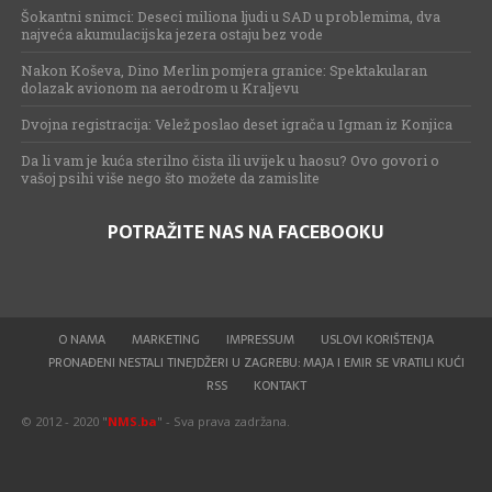
Šokantni snimci: Deseci miliona ljudi u SAD u problemima, dva
najveća akumulacijska jezera ostaju bez vode
Nakon Koševa, Dino Merlin pomjera granice: Spektakularan
dolazak avionom na aerodrom u Kraljevu
Dvojna registracija: Velež poslao deset igrača u Igman iz Konjica
Da li vam je kuća sterilno čista ili uvijek u haosu? Ovo govori o
vašoj psihi više nego što možete da zamislite
POTRAŽITE NAS NA FACEBOOKU
O NAMA
MARKETING
IMPRESSUM
USLOVI KORIŠTENJA
PRONAĐENI NESTALI TINEJDŽERI U ZAGREBU: MAJA I EMIR SE VRATILI KUĆI
RSS
KONTAKT
© 2012 - 2020 "
NMS.ba
" - Sva prava zadržana.