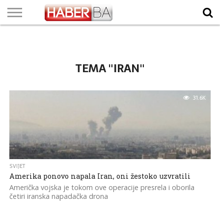
VIJESTI
BIZNIS
SPORT
SHOWBIZ
LIFESTYLE
SCI-
AUTO
ZANIMLJIVOSTI
FOTO
VIDEO
TV
VREMENSKA
STANJE NA
KURSNA
O
MARKETING
IMPRESSUM
KONTAKT
TECH
PROGRAM
PROGNOZA
PUTEVIMA
LISTA
NAMA
TEMA "IRAN"
31.6K
SVIJET
Amerika ponovo napala Iran, oni žestoko uzvratili
Američka vojska je tokom ove operacije presrela i oborila
četiri iranska napadačka drona