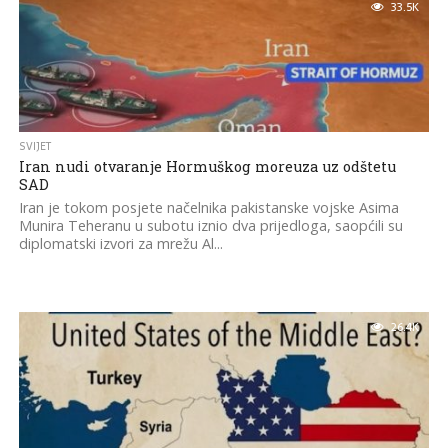
33.5K
SVIJET
Iran nudi otvaranje Hormuškog moreuza uz odštetu
SAD
Iran je tokom posjete načelnika pakistanske vojske Asima
Munira Teheranu u subotu iznio dva prijedloga, saopćili su
diplomatski izvori za mrežu Al...
26.4K