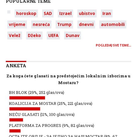
POPULARNE TEME
horoskop
SAD
Izrael
ubistvo
Iran
vrijeme
nesreća
Trump
dnevni
automobili
Velež
Džeko
UEFA
Dunav
POGLEDAJ SVE TEME…
ANKETA
Za koga ćete glasati na predstojećim lokalnim izborima u
Mostaru?
BH BLOK
(29%, 252 glas/ova)
KOALICIJA ZA MOSTAR
(25%, 221 glas/ova)
NEĆU GLASATI
(11%, 100 glas/ova)
PLATFORMA ZA PROGRES
(9%, 82 glas/ova)
ОСТАЈТЕ ОВДЈЕ - ЗАЈЕДНО ЗА НАШ МОСТАР
(8%, 67