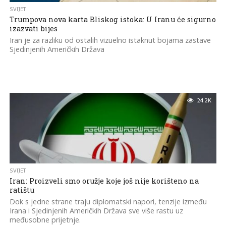
SVIJET
Trumpova nova karta Bliskog istoka: U Iranu će sigurno
izazvati bijes
Iran je za razliku od ostalih vizuelno istaknut bojama zastave
Sjedinjenih Američkih Država
24.2K
SVIJET
Iran: Proizveli smo oružje koje još nije korišteno na
ratištu
Dok s jedne strane traju diplomatski napori, tenzije između
Irana i Sjedinjenih Američkih Država sve više rastu uz
međusobne prijetnje.