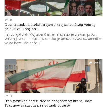
SVIJET
Novi iranski ajatolah najavio kraj američkog vojnog
prisustva u regionu
Iranov ajatolah Mojtaba Khamenei izjavio je u svom prvom
većem javnom obraćanju otkako je preuzeo vlast da američke
vojne baze više neće...
39.4K
SVIJET
Iran povukao potez, tiče se obogaćenog uranijuma:
Trampov zvaničnik se odmah oglasio