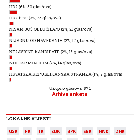
HDZ
(6%, 50 glas/ova)
HDZ 1990
(3%, 25 glas/ova)
NISAM JOŠ ODLUČILA/O
(2%, 21 glas/ova)
NIJEDNU OD NAVEDENIH
(2%, 17 glas/ova)
NEZAVISNE KANDIDATE
(2%, 15 glas/ova)
MOSTAR MOJ DOM
(2%, 14 glas/ova)
HRVATSKA REPUBLIKANSKA STRANKA
(1%, 7 glas/ova)
Ukupno glasova:
871
Arhiva anketa
LOKALNE VIJESTI
USK
PK
TK
ZDK
BPK
SBK
HNK
ZHK