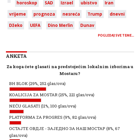
horoskop
SAD
Izrael
ubistvo
Iran
vrijeme
prognoza
nesreća
Trump
dnevni
Džeko
UEFA
Dino Merlin
Dunav
POGLEDAJ SVE TEME…
ANKETA
Za koga ćete glasati na predstojećim lokalnim izborima u
Mostaru?
BH BLOK
(29%, 252 glas/ova)
KOALICIJA ZA MOSTAR
(25%, 221 glas/ova)
NEĆU GLASATI
(11%, 100 glas/ova)
PLATFORMA ZA PROGRES
(9%, 82 glas/ova)
ОСТАЈТЕ ОВДЈЕ - ЗАЈЕДНО ЗА НАШ МОСТАР
(8%, 67
glas/ova)