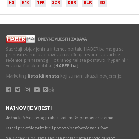
KS
K10
TFR
SZR
DBR
BLR
BD
Sadržaji objavljeni na internet portalu HABER.ba mogu se
prenositi samo uz obavezu navođenja izvora. Iza zadnje
rečenice prenesenog ili citiranog teksta postaviti "hyperlink"
vezu na članak u obliku (
HABER.ba
).
Marketing
lista klijenata
koji su nam ukazali povjerenje.
ok
NAJNOVIJE VIJESTI
Jedna kašičica ovog praha u kafi može pomoći crijevima
Izrael prekršio primirje i ponovo bombardovao Liban
SAD očekuje od Irana siguran prolaz nafte i brodova kroz