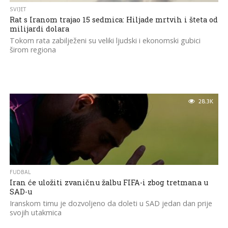
SVIJET
Rat s Iranom trajao 15 sedmica: Hiljade mrtvih i šteta od
milijardi dolara
Tokom rata zabilježeni su veliki ljudski i ekonomski gubici
širom regiona
28.3K
FUDBAL
Iran će uložiti zvaničnu žalbu FIFA-i zbog tretmana u
SAD-u
Iranskom timu je dozvoljeno da doleti u SAD jedan dan prije
svojih utakmica