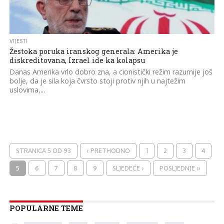
VIJESTI
Žestoka poruka iranskog generala: Amerika je
diskreditovana, Izrael ide ka kolapsu
Danas Amerika vrlo dobro zna, a cionistički režim razumije još
bolje, da je sila koja čvrsto stoji protiv njih u najtežim
uslovima,...
STRANICA 5 OD 93
‹ PRETHODNO
1
2
3
4
5
6
7
8
9
SLJEDEĆE ›
POSLJEDNJE »
POPULARNE TEME