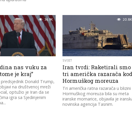
36.9K
20.8K
SVIJET
odina nas vuku za
Iran tvrdi: Raketirali smo
tome je kraj”
tri američka razarača ko
Hormuškog moreuza
i predsjednik Donald Trump,
objavi na društvenoj mreži
Tri američka ratna razarača u blizini
cial, optužio je Iran da se
Hormuškog moreuza bila su meta
ćima igra sa Sjedinjenim
iranske mornarice, objavila je iransk
...
novinska agencija Tasnim.