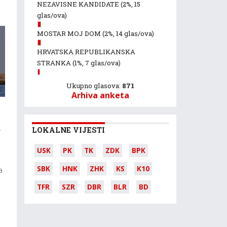
NEZAVISNE KANDIDATE
(2%, 15
glas/ova)
MOSTAR MOJ DOM
(2%, 14 glas/ova)
HRVATSKA REPUBLIKANSKA
STRANKA
(1%, 7 glas/ova)
Ukupno glasova:
871
Arhiva anketa
d
LOKALNE VIJESTI
USK
PK
TK
ZDK
BPK
SBK
HNK
ZHK
KS
K10
a
TFR
SZR
DBR
BLR
BD