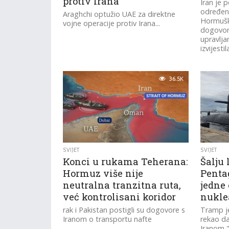
protiv Irana
Iran je 
određen
Araghchi optužio UAE za direktne
Hormušk
vojne operacije protiv Irana...
dogovora
upravlja
izvijestila
36.5K
SVIJET
SVIJET
Konci u rukama Teherana:
Šalju 
Hormuz više nije
Penta
neutralna tranzitna ruta,
jedne 
već kontrolisani koridor
nukle
rak i Pakistan postigli su dogovore s
Tramp je
Iranom o transportu nafte
rekao da
Iranom 