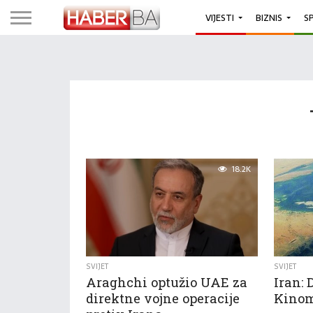
VIJESTI
BIZNIS
S
18.2K
SVIJET
SVIJET
Araghchi optužio UAE za
Iran: 
direktne vojne operacije
Kinom