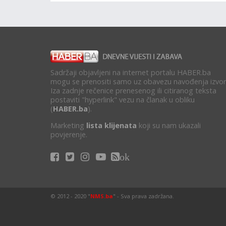
Sadržaji objavljeni na internet portalu HABER.ba
mogu se prenositi samo uz obavezu navođenja izvor
Iza zadnje rečenice prenesenog ili citiranog teksta
postaviti "hyperlink" vezu na članak u obliku
(
HABER.ba
).
Marketing
lista klijenata
koji su nam ukazali
povjerenje.
ok
© 2012 - 2020 "
NMS.ba
" - Sva prava zadržana.