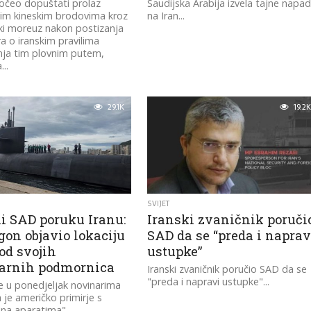
počeo dopuštati prolaz
Saudijska Arabija izvela tajne napa
im kineskim brodovima kroz
na Iran...
i moreuz nakon postizanja
 o iranskim pravilima
nja tim plovnim putem,
...
29.1K
19.2K
SVIJET
li SAD poruku Iranu:
Iranski zvaničnik poruči
gon objavio lokaciju
SAD da se “preda i naprav
od svojih
ustupke”
arnih podmornica
Iranski zvaničnik poručio SAD da se
"preda i napravi ustupke"...
 u ponedjeljak novinarima
 je američko primirje s
"na aparatima"