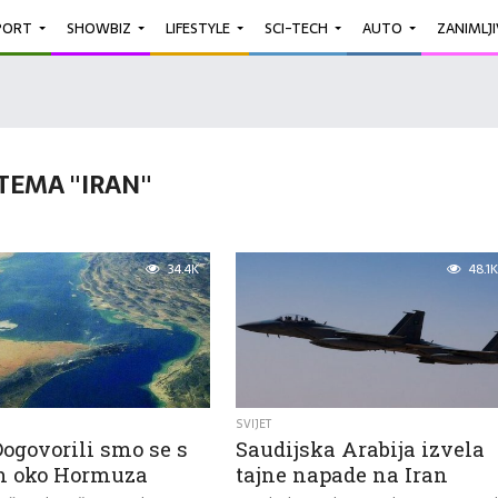
PORT
SHOWBIZ
LIFESTYLE
SCI-TECH
AUTO
ZANIMLJ
TEMA "IRAN"
34.4K
48.1K
SVIJET
Dogovorili smo se s
Saudijska Arabija izvela
 oko Hormuza
tajne napade na Iran