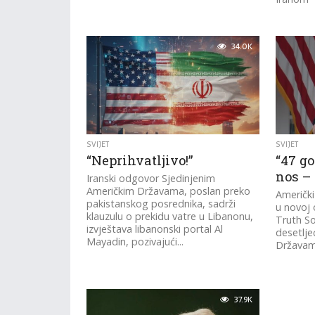
34.0K
SVIJET
SVIJET
“Neprihvatljivo!”
“47 g
nos – 
Iranski odgovor Sjedinjenim
Američkim Državama, poslan preko
Američk
pakistanskog posrednika, sadrži
u novoj 
klauzulu o prekidu vatre u Libanonu,
Truth So
izvještava libanonski portal Al
desetlje
Mayadin, pozivajući...
Državama
37.9K