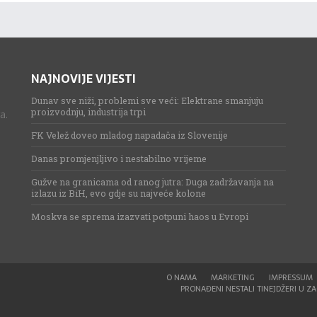
NAJNOVIJE VIJESTI
Dunav sve niži, problemi sve veći: Elektrane smanjuju
proizvodnju, industrija trpi
a.
FK Velež doveo mladog napadača iz Slovenije
Danas promjenjljivo i nestabilno vrijeme
Gužve na granicama od ranog jutra: Duga zadržavanja na
izlazu iz BiH, evo gdje su najveće kolone
Moskva se sprema izazvati potpuni haos u Evropi
O NAMA
MARKETING
IMPRESSUM
PRONAĐENI NESTALI TINEJDŽERI U ZAG