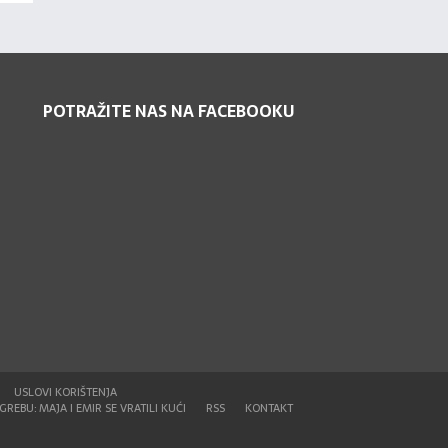
POTRAŽITE NAS NA FACEBOOKU
USLOVI KORIŠTENJA
REBU: MAJA I EMIR SE VRATILI KUĆI
RSS
KONTAKT