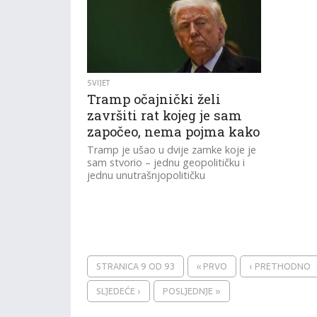
SVIJET
Tramp očajnički želi
završiti rat kojeg je sam
započeo, nema pojma kako
Tramp je ušao u dvije zamke koje je
sam stvorio – jednu geopolitičku i
jednu unutrašnjopolitičku
STRANICA 9 OD 93
« PRVO
‹ PRETHODNO
SLJEDEĆE ›
POSLJEDNJE »