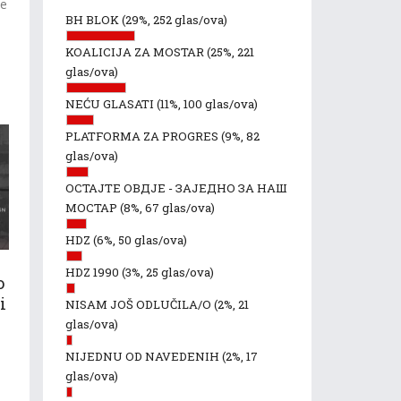
de
BH BLOK
(29%, 252 glas/ova)
KOALICIJA ZA MOSTAR
(25%, 221
glas/ova)
NEĆU GLASATI
(11%, 100 glas/ova)
PLATFORMA ZA PROGRES
(9%, 82
glas/ova)
ОСТАЈТЕ ОВДЈЕ - ЗАЈЕДНО ЗА НАШ
МОСТАР
(8%, 67 glas/ova)
HDZ
(6%, 50 glas/ova)
HDZ 1990
(3%, 25 glas/ova)
o
i
NISAM JOŠ ODLUČILA/O
(2%, 21
glas/ova)
NIJEDNU OD NAVEDENIH
(2%, 17
glas/ova)