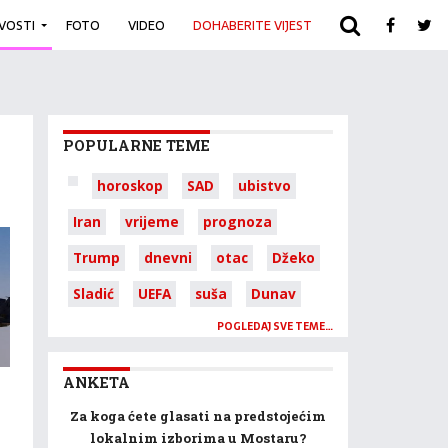
IVOSTI
FOTO
VIDEO
DOHABERITE VIJEST
ARHIVA
POPULARNE TEME
horoskop
SAD
ubistvo
Iran
vrijeme
prognoza
Trump
dnevni
otac
Džeko
Sladić
UEFA
suša
Dunav
POGLEDAJ SVE TEME…
ANKETA
Za koga ćete glasati na predstojećim
lokalnim izborima u Mostaru?