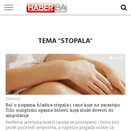
VIJESTI
BIZNIS
SPORT
SHOWBIZ
LIFESTYLE
SCI-
AUTO
ZANIMLJIVOSTI
FOTO
VIDEO
TV
VREMENSKA
STANJE NA
KURSNA
O
MARKETING
IMPRESSUM
KONTAKT
TECH
PROGRAM
PROGNOZA
PUTEVIMA
LISTA
NAMA
TEMA "STOPALA"
34.1K
ZDRAVLJE
Bol u nogama, hladna stopala i rane koje ne zarastaju:
Tihi simptomi opasne bolesti koja može dovesti do
amputacije
Periferna arterijska bolest razvija se postepeno i često bez
jasnih početnih simptoma, a najčešće pogađa osobe sa