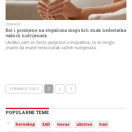
ZDRAVLJE
Bol i promjene na stopalima mogu biti znak nedostatka
važnih nutrijenata
Ukoliko vam se često javlja bol u stopalima, to bi moglo
značiti da imate nedostatak važnih nutrijenata.
STRANICA 1 OD 3
1
2
3
POPULARNE TEME
horoskop
SAD
novac
ubistvo
Iran