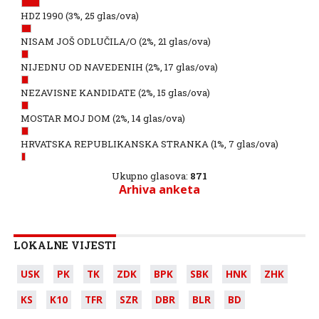
HDZ 1990
(3%, 25 glas/ova)
NISAM JOŠ ODLUČILA/O
(2%, 21 glas/ova)
NIJEDNU OD NAVEDENIH
(2%, 17 glas/ova)
NEZAVISNE KANDIDATE
(2%, 15 glas/ova)
MOSTAR MOJ DOM
(2%, 14 glas/ova)
HRVATSKA REPUBLIKANSKA STRANKA
(1%, 7 glas/ova)
Ukupno glasova:
871
Arhiva anketa
LOKALNE VIJESTI
USK
PK
TK
ZDK
BPK
SBK
HNK
ZHK
KS
K10
TFR
SZR
DBR
BLR
BD