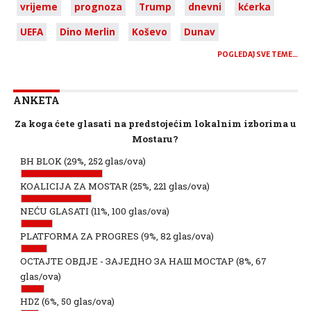
vrijeme
prognoza
Trump
dnevni
kćerka
UEFA
Dino Merlin
Koševo
Dunav
POGLEDAJ SVE TEME…
ANKETA
Za koga ćete glasati na predstojećim lokalnim izborima u
Mostaru?
BH BLOK
(29%, 252 glas/ova)
KOALICIJA ZA MOSTAR
(25%, 221 glas/ova)
NEĆU GLASATI
(11%, 100 glas/ova)
PLATFORMA ZA PROGRES
(9%, 82 glas/ova)
ОСТАЈТЕ ОВДЈЕ - ЗАЈЕДНО ЗА НАШ МОСТАР
(8%, 67
glas/ova)
HDZ
(6%, 50 glas/ova)