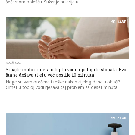
šećernom bolešću. Suženje arterija u...
32.8K
SVAŠTARA
Sipajte malo cimeta u toplu vodu i potopite stopala: Evo
šta se dešava tijelu već poslije 10 minuta
Noge su vam otečene i teške nakon cijelog dana u obući?
Cimet u toploj vodi rješava taj problem za deset minuta.
23.0K