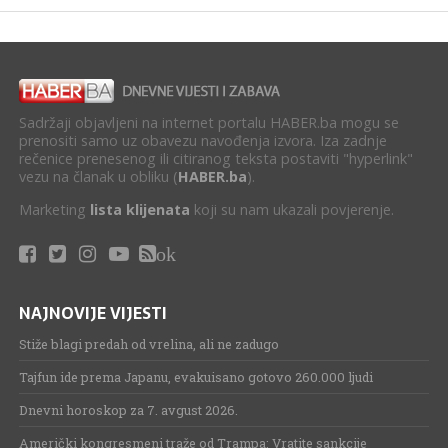
Sadržaji objavljeni na internet portalu HABER.ba mogu se
prenositi samo uz obavezu navođenja izvora. Iza zadnje
rečenice prenesenog ili citiranog teksta postaviti "hyperlink"
vezu na članak u obliku (
HABER.ba
).
Marketing
lista klijenata
koji su nam ukazali povjerenje.
ok
NAJNOVIJE VIJESTI
Stiže blagi predah od vrelina, ali ne zadugo
Tajfun ide prema Japanu, evakuisano gotovo 260.000 ljudi
Dnevni horoskop za 7. avgust 2026.
Američki kongresmeni traže od Trampa: Vratite sankcije