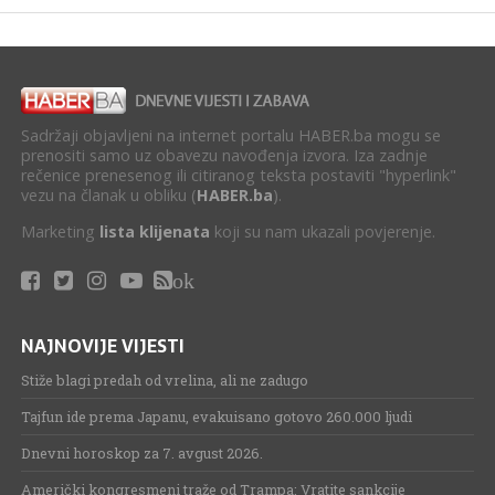
Sadržaji objavljeni na internet portalu HABER.ba mogu se
prenositi samo uz obavezu navođenja izvora. Iza zadnje
rečenice prenesenog ili citiranog teksta postaviti "hyperlink"
vezu na članak u obliku (
HABER.ba
).
Marketing
lista klijenata
koji su nam ukazali povjerenje.
ok
NAJNOVIJE VIJESTI
Stiže blagi predah od vrelina, ali ne zadugo
Tajfun ide prema Japanu, evakuisano gotovo 260.000 ljudi
Dnevni horoskop za 7. avgust 2026.
Američki kongresmeni traže od Trampa: Vratite sankcije