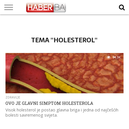
VIJESTI
BIZNIS
SPORT
SHOWBIZ
LIFESTYLE
SCI-
AUTO
ZANIMLJIVOSTI
FOTO
VIDEO
TV
VREMENSKA
STANJE NA
KURSNA
O
MARKETING
IMPRESSUM
KONTAKT
TECH
PROGRAM
PROGNOZA
PUTEVIMA
LISTA
NAMA
TEMA "HOLESTEROL"
94.3K
ZDRAVLJE
OVO JE GLAVNI SIMPTOM HOLESTEROLA
Visok holesterol je postao glavna briga i jedna od najčešćih
bolesti savremenog svijeta.