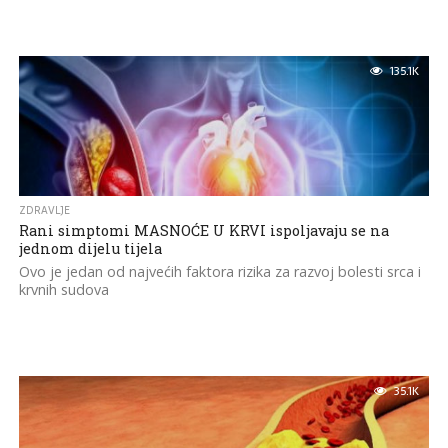
135.1K
ZDRAVLJE
Rani simptomi MASNOĆE U KRVI ispoljavaju se na
jednom dijelu tijela
Ovo je jedan od najvećih faktora rizika za razvoj bolesti srca i
krvnih sudova
35.1K