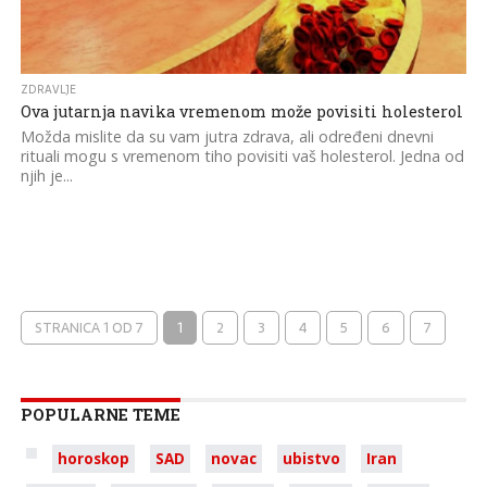
ZDRAVLJE
Ova jutarnja navika vremenom može povisiti holesterol
Možda mislite da su vam jutra zdrava, ali određeni dnevni
rituali mogu s vremenom tiho povisiti vaš holesterol. Jedna od
njih je...
STRANICA 1 OD 7
1
2
3
4
5
6
7
POPULARNE TEME
horoskop
SAD
novac
ubistvo
Iran