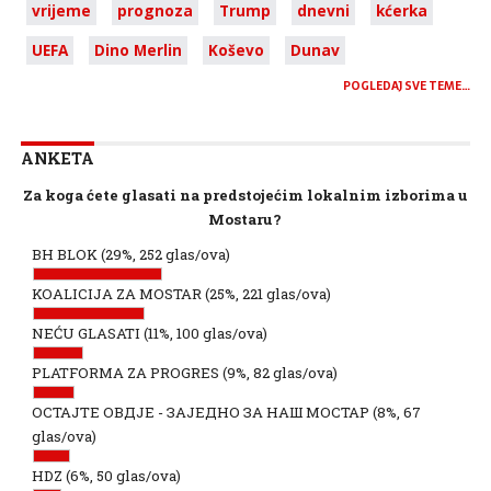
vrijeme
prognoza
Trump
dnevni
kćerka
UEFA
Dino Merlin
Koševo
Dunav
POGLEDAJ SVE TEME…
ANKETA
Za koga ćete glasati na predstojećim lokalnim izborima u
Mostaru?
BH BLOK
(29%, 252 glas/ova)
KOALICIJA ZA MOSTAR
(25%, 221 glas/ova)
NEĆU GLASATI
(11%, 100 glas/ova)
PLATFORMA ZA PROGRES
(9%, 82 glas/ova)
ОСТАЈТЕ ОВДЈЕ - ЗАЈЕДНО ЗА НАШ МОСТАР
(8%, 67
glas/ova)
HDZ
(6%, 50 glas/ova)