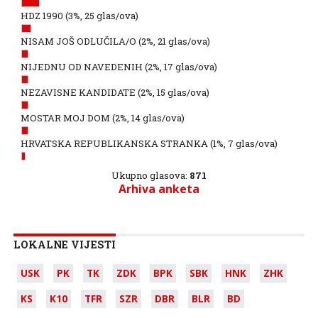
HDZ 1990
(3%, 25 glas/ova)
NISAM JOŠ ODLUČILA/O
(2%, 21 glas/ova)
NIJEDNU OD NAVEDENIH
(2%, 17 glas/ova)
NEZAVISNE KANDIDATE
(2%, 15 glas/ova)
MOSTAR MOJ DOM
(2%, 14 glas/ova)
HRVATSKA REPUBLIKANSKA STRANKA
(1%, 7 glas/ova)
Ukupno glasova:
871
Arhiva anketa
LOKALNE VIJESTI
USK
PK
TK
ZDK
BPK
SBK
HNK
ZHK
KS
K10
TFR
SZR
DBR
BLR
BD