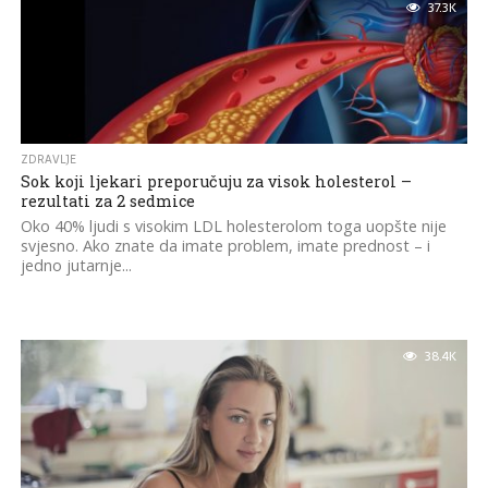
37.3K
ZDRAVLJE
Sok koji ljekari preporučuju za visok holesterol –
rezultati za 2 sedmice
Oko 40% ljudi s visokim LDL holesterolom toga uopšte nije
svjesno. Ako znate da imate problem, imate prednost – i
jedno jutarnje...
38.4K