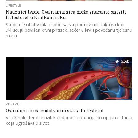
LIFESTYLE
Naučnici tvrde: Ova namirnica može značajno sniziti
holesterol u kratkom roku
Studija je obuhvatila osobe sa skupom rizičnih faktora koji
uključuju povišen krvni pritisak, šećer u krvi i povećanu tjelesnu
masu
57.6K
ZDRAVLJE
Ova namirnica čudotvorno skida holesterol
Visok holesterol je rizik koji donosi potencijalno opasna stanja
koja ugrožavaju život.