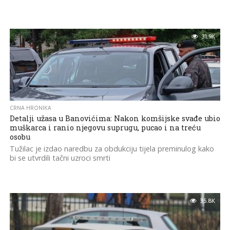
31.9K
CRNA HRONIKA
Detalji užasa u Banovićima: Nakon komšijske svađe ubio
muškarca i ranio njegovu suprugu, pucao i na treću
osobu
Tužilac je izdao naredbu za obdukciju tijela preminulog kako
bi se utvrdili tačni uzroci smrti
35.8K