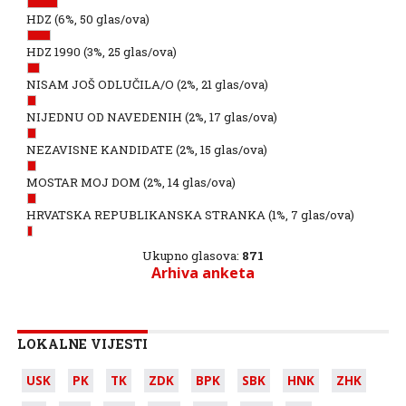
HDZ
(6%, 50 glas/ova)
HDZ 1990
(3%, 25 glas/ova)
NISAM JOŠ ODLUČILA/O
(2%, 21 glas/ova)
NIJEDNU OD NAVEDENIH
(2%, 17 glas/ova)
NEZAVISNE KANDIDATE
(2%, 15 glas/ova)
MOSTAR MOJ DOM
(2%, 14 glas/ova)
HRVATSKA REPUBLIKANSKA STRANKA
(1%, 7 glas/ova)
Ukupno glasova:
871
Arhiva anketa
LOKALNE VIJESTI
USK
PK
TK
ZDK
BPK
SBK
HNK
ZHK