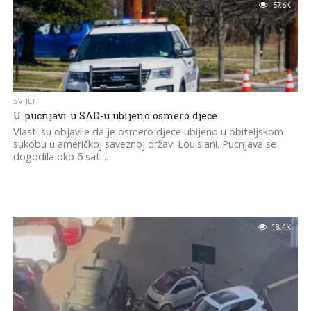
57.6K
SVIJET
U pucnjavi u SAD-u ubijeno osmero djece
Vlasti su objavile da je osmero djece ubijeno u obiteljskom
sukobu u američkoj saveznoj državi Louisiani. Pucnjava se
dogodila oko 6 sati...
18.4K