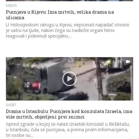
VIJESTI
Pucnjava u Kijevu: Ima mrtvih, velika drama na
ulicama
U Holosijivskom okrugu u Kijevu, nepoznati napadač otvorio
je vatru na ljude, nakon čega su nadležni organi hitno
reagovali i pokrenuli specijalnu...
82.7K
SVIJET
Drama u Istanbulu: Pucnjava kod konzulata Izraela, ima
više mrtvih, objavljeni prvi snimci
Ispred zgrade u koјoј se nalazi izraelski konzulat u Bešiktašu,
u Istanbulu, čula se pucnjava, a prema prvim informacijama,
tri osobe su...