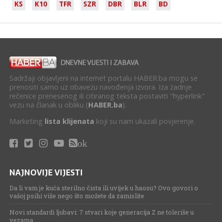
KS
K10
TFR
SZR
DBR
BLR
BD
Sadržaji objavljeni na internet portalu HABER.ba mogu se
prenositi samo uz obavezu navođenja izvora. Iza zadnje
rečenice prenesenog ili citiranog teksta postaviti "hyperlink"
vezu na članak u obliku (
HABER.ba
).
Marketing
lista klijenata
koji su nam ukazali povjerenje.
ok
NAJNOVIJE VIJESTI
Da li vam je kuća sterilno čista ili uvijek u haosu? Ovo govori o
vašoj psihi više nego što možete da zamislite
Novi standardi ljubavi: 7 stvari koje generacija Z ne toleriše u
vezama