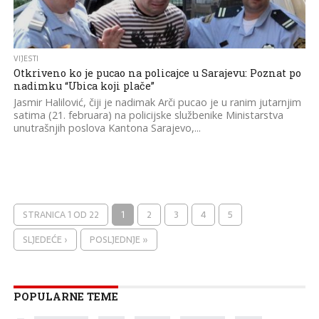
VIJESTI
Otkriveno ko je pucao na policajce u Sarajevu: Poznat po
nadimku “Ubica koji plače”
Jasmir Halilović, čiji je nadimak Arči pucao je u ranim jutarnjim
satima (21. februara) na policijske službenike Ministarstva
unutrašnjih poslova Kantona Sarajevo,...
STRANICA 1 OD 22
1
2
3
4
5
SLJEDEĆE ›
POSLJEDNJE »
POPULARNE TEME