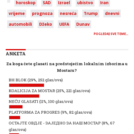
horoskop
SAD
Izrael
ubistvo
Iran
vrijeme
prognoza
nesreća
Trump
dnevni
automobili
Džeko
UEFA
Dunav
POGLEDAJ SVE TEME…
ANKETA
Za koga ćete glasati na predstojećim lokalnim izborima u
Mostaru?
BH BLOK
(29%, 252 glas/ova)
KOALICIJA ZA MOSTAR
(25%, 221 glas/ova)
NEĆU GLASATI
(11%, 100 glas/ova)
PLATFORMA ZA PROGRES
(9%, 82 glas/ova)
ОСТАЈТЕ ОВДЈЕ - ЗАЈЕДНО ЗА НАШ МОСТАР
(8%, 67
glas/ova)