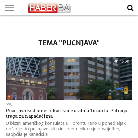
VIJESTI
BIZNIS
SPORT
SHOWBIZ
LIFESTYLE
SCI-
AUTO
ZANIMLJIVOSTI
FOTO
VIDEO
TV
VREMENSKA
STANJE NA
KURSNA
O
MARKETING
IMPRESSUM
KONTAKT
TECH
PROGRAM
PROGNOZA
PUTEVIMA
LISTA
NAMA
TEMA "PUCNJAVA"
15.0K
SVIJET
Pucnjava kod američkog konzulata u Torontu: Policija
traga za napadačima
U blizini američkog konzulata u Torontu rano u ponedjeljak
došlo je do pucnjave, ali u incidentu niko nije povrijeđen,
saopćila je kanadska...