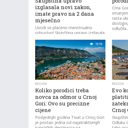
Skupština upravo
porodi
izglasala novi zakon,
Crna Go
imate pravo na 2 dana
smanjenj
rasta uk
mjesečno
dostignu
Uvodi se plaćeno menstrualno
odlučila..
odsustvo! Skupština upravo izglasala
novi zakon, imate pravo na 2 dana
mjesečno
19.7K
REGION
REGION
Koliko porodici treba
Evo k
novca za odmor u Crnoj
platit
Gori: Ovo su precizne
zatek
cijene
Crnoj 
Posljednjih godina Tivat u Crnoj Gori
Skupštin
je postao jedna od najatraktivnijih
Odluku 
turističkih destinacija na
tako os