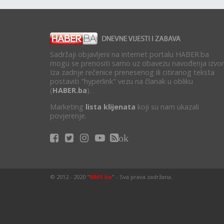
Sadržaji objavljeni na internet portalu HABER.ba
mogu se prenositi samo uz obavezu navođenja izvor
Iza zadnje rečenice prenesenog ili citiranog teksta
postaviti "hyperlink" vezu na članak u obliku
(
HABER.ba
).
Marketing
lista klijenata
koji su nam ukazali
povjerenje.
ok
© 2012 - 2020 "
NMS.ba
" - Sva prava zadržana.