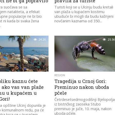
ci ne bi ga popravilo
pravila za turiste
ra suočava se sa
Turisti koji se u Ulcinju budu kretali
em nataliteta, a efekat
van plaža u kupaćem kostimu
upne populacije ne bi bio
ubuduće bi mogli da budu kažnjeni
t ni kada bi svaka žena
novčanim kaznama od 350...
.
24.2K
25.5K
REGION
oliku kaznu ćete
Tragedija u Crnoj Gori:
i ako vas van plaže
Preminuo nakon uboda
nu u kupaćem u
pčele
Gori!
Četrdesetsedmogodišnji Bjelopolja
iz bistričkog zaoseka Stubo
a opštine Ulcinj dopunila je
preminuo je juče, 10. maja, nakon
o komunalnom redu, pa će
uboda pčele.
oba koja se u kupaćem