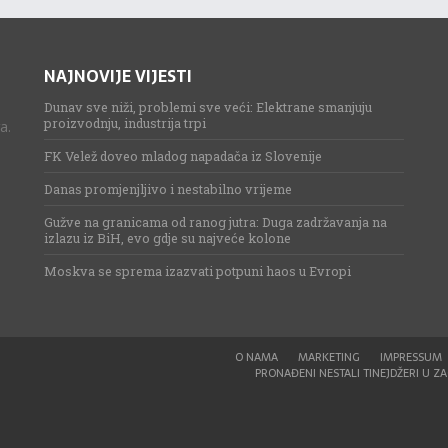
NAJNOVIJE VIJESTI
Dunav sve niži, problemi sve veći: Elektrane smanjuju
proizvodnju, industrija trpi
a.
FK Velež doveo mladog napadača iz Slovenije
Danas promjenjljivo i nestabilno vrijeme
Gužve na granicama od ranog jutra: Duga zadržavanja na
izlazu iz BiH, evo gdje su najveće kolone
Moskva se sprema izazvati potpuni haos u Evropi
O NAMA
MARKETING
IMPRESSUM
PRONAĐENI NESTALI TINEJDŽERI U ZAG