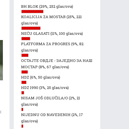
BH BLOK
(29%, 252 glas/ova)
KOALICIJA ZA MOSTAR
(25%, 221
glas/ova)
NEĆU GLASATI
(11%, 100 glas/ova)
PLATFORMA ZA PROGRES
(9%, 82
glas/ova)
ОСТАЈТЕ ОВДЈЕ - ЗАЈЕДНО ЗА НАШ
МОСТАР
(8%, 67 glas/ova)
HDZ
(6%, 50 glas/ova)
HDZ 1990
(3%, 25 glas/ova)
NISAM JOŠ ODLUČILA/O
(2%, 21
glas/ova)
c
NIJEDNU OD NAVEDENIH
(2%, 17
glas/ova)