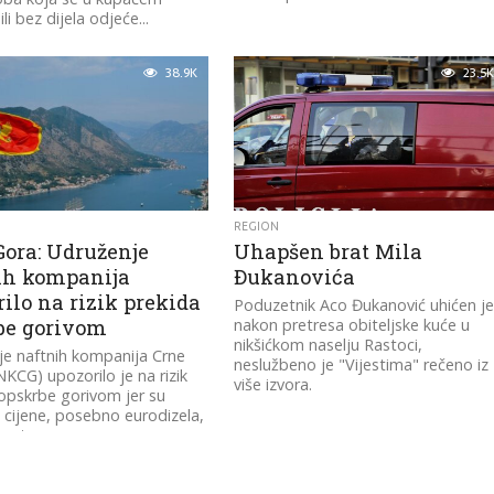
li bez dijela odjeće...
38.9K
23.5K
REGION
Gora: Udruženje
Uhapšen brat Mila
ih kompanija
Đukanovića
ilo na rizik prekida
Poduzetnik Aco Đukanović uhićen j
be gorivom
nakon pretresa obiteljske kuće u
nikšićkom naselju Rastoci,
e naftnih kompanija Crne
neslužbeno je "Vijestima" rečeno iz
KCG) upozorilo je na rizik
više izvora.
opskrbe gorivom jer su
cijene, posebno eurodizela,
osto...