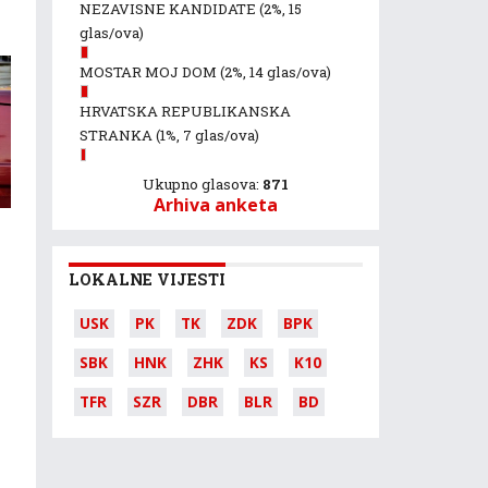
NEZAVISNE KANDIDATE
(2%, 15
glas/ova)
MOSTAR MOJ DOM
(2%, 14 glas/ova)
HRVATSKA REPUBLIKANSKA
STRANKA
(1%, 7 glas/ova)
Ukupno glasova:
871
Arhiva anketa
LOKALNE VIJESTI
e
USK
PK
TK
ZDK
BPK
SBK
HNK
ZHK
KS
K10
TFR
SZR
DBR
BLR
BD