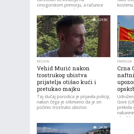
crnogorskom primorju, a računice
kostimu i
pokazuju da porodici za...
129.5K
REGION
ENERGIJA
Vehid Murić nakon
Crna 
trostrukog ubistva
naftn
prijatelja otišao kući i
upozor
pretukao majku
opskr
Taj slučaj porodica je prijavila policiji,
Udruženj
nakon čega je otkriveno da je on
Gore (UN
počinio trostruko ubistvo
prekida 
nabavne 
oko 30 p
24.7K