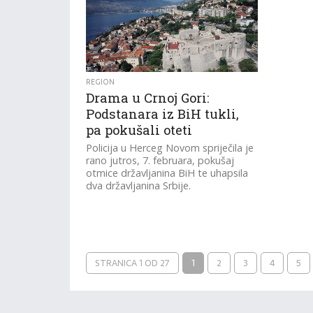
REGION
Drama u Crnoj Gori:
Podstanara iz BiH tukli,
pa pokušali oteti
Policija u Herceg Novom spriječila je
rano jutros, 7. februara, pokušaj
otmice državljanina BiH te uhapsila
dva državljanina Srbije.
STRANICA 1 OD 27
1
2
3
4
5