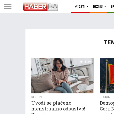
VIJESTI
BIZNIS
S
TEM
31.9K
REGION
REGION
Uvodi se plaćeno
Demog
menstrualno odsustvo!
Gori: 