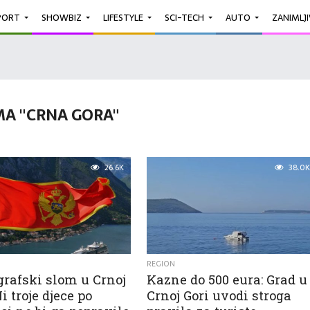
PORT
SHOWBIZ
LIFESTYLE
SCI-TECH
AUTO
ZANIMLJ
A "CRNA GORA"
26.6K
38.0K
REGION
rafski slom u Crnoj
Kazne do 500 eura: Grad u
Ni troje djece po
Crnoj Gori uvodi stroga