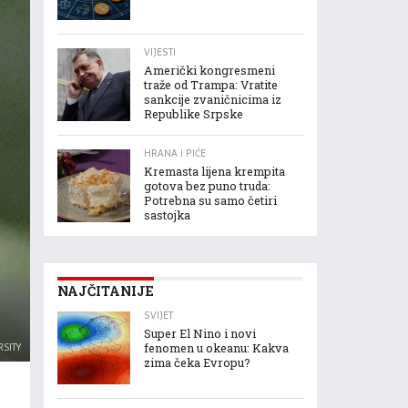
VIJESTI
Američki kongresmeni
traže od Trampa: Vratite
sankcije zvaničnicima iz
Republike Srpske
HRANA I PIĆE
Kremasta lijena krempita
gotova bez puno truda:
Potrebna su samo četiri
sastojka
NAJČITANIJE
SVIJET
Super El Nino i novi
RSITY
fenomen u okeanu: Kakva
zima čeka Evropu?