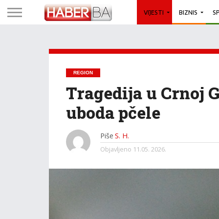
VIJESTI
BIZNIS
S
REGION
Tragedija u Crnoj 
uboda pčele
Piše
S. H.
Objavljeno
11.05. 2026.