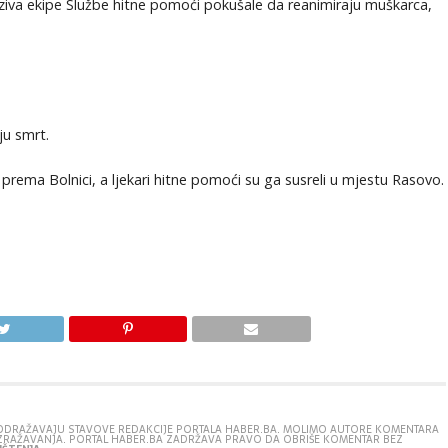
ziva ekipe Službe hitne pomoći pokušale da reanimiraju muškarca,
ju smrt.
prema Bolnici, a ljekari hitne pomoći su ga susreli u mjestu Rasovo.
E ODRAŽAVAJU STAVOVE REDAKCIJE PORTALA HABER.BA. MOLIMO AUTORE KOMENTARA
IZRAŽAVANJA. PORTAL HABER.BA ZADRŽAVA PRAVO DA OBRIŠE KOMENTAR BEZ