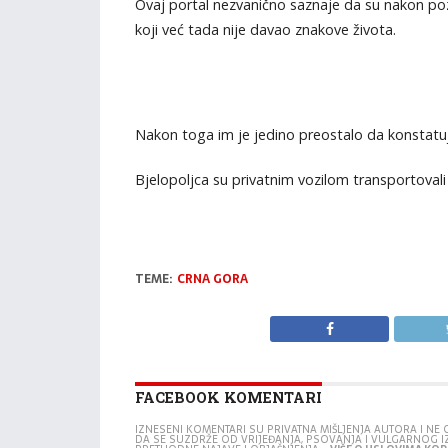
Ovaj portal nezvanično saznaje da su nakon po
koji već tada nije davao znakove života.
Nakon toga im je jedino preostalo da konstatu
Bjelopoljca su privatnim vozilom transportovali 
TEME:
CRNA GORA
FACEBOOK KOMENTARI
IZNESENI KOMENTARI SU PRIVATNA MIŠLJENJA AUTORA I N
DA SE SUZDRŽE OD VRIJEĐANJA, PSOVANJA I VULGARNOG 