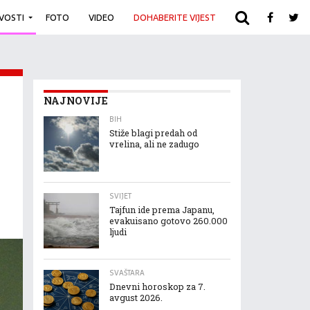
IVOSTI
FOTO
VIDEO
DOHABERITE VIJEST
ARHIVA
NAJNOVIJE
BIH
Stiže blagi predah od
vrelina, ali ne zadugo
SVIJET
Tajfun ide prema Japanu,
evakuisano gotovo 260.000
ljudi
SVAŠTARA
Dnevni horoskop za 7.
avgust 2026.