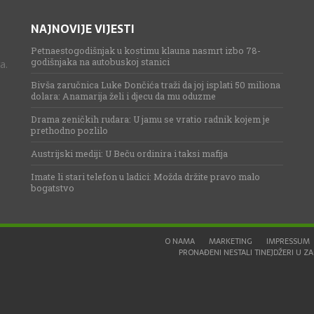
NAJNOVIJE VIJESTI
Petnaestogodišnjak u kostimu klauna nasmrt izbo 78-
godišnjaka na autobuskoj stanici
a.
Bivša zaručnica Luke Dončića traži da joj isplati 50 miliona
dolara: Anamarija želi i djecu da mu oduzme
Drama zeničkih rudara: U jamu se vratio radnik kojem je
prethodno pozlilo
Austrijski mediji: U Beču ordinira i taksi mafija
Imate li stari telefon u ladici: Možda držite pravo malo
bogatstvo
O NAMA
MARKETING
IMPRESSUM
PRONAĐENI NESTALI TINEJDŽERI U ZAG