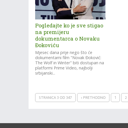
Pogledajte ko je sve stigao
na premijeru
dokumentarca o Novaku
Đokoviću
Mjesec dana prije nego što će
dokumentarni film "Novak Đoković:
The Wolf in Winter" biti dostupan na
platformi Prime Video, najbolji
srbijanski...
STRANICA 3 OD 347
‹ PRETHODNO
1
2