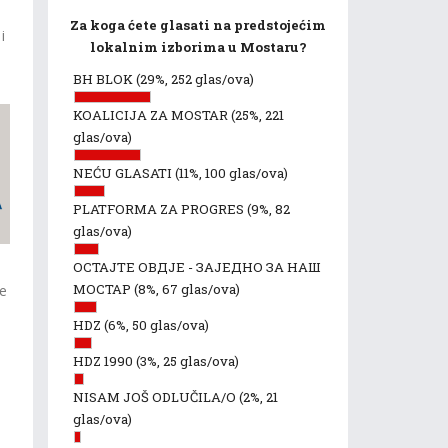
Za koga ćete glasati na predstojećim
i
lokalnim izborima u Mostaru?
BH BLOK
(29%, 252 glas/ova)
KOALICIJA ZA MOSTAR
(25%, 221
glas/ova)
NEĆU GLASATI
(11%, 100 glas/ova)
PLATFORMA ZA PROGRES
(9%, 82
glas/ova)
ОСТАЈТЕ ОВДЈЕ - ЗАЈЕДНО ЗА НАШ
МОСТАР
(8%, 67 glas/ova)
će
HDZ
(6%, 50 glas/ova)
HDZ 1990
(3%, 25 glas/ova)
NISAM JOŠ ODLUČILA/O
(2%, 21
glas/ova)