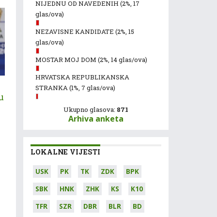
NIJEDNU OD NAVEDENIH
(2%, 17
glas/ova)
NEZAVISNE KANDIDATE
(2%, 15
glas/ova)
MOSTAR MOJ DOM
(2%, 14 glas/ova)
HRVATSKA REPUBLIKANSKA
STRANKA
(1%, 7 glas/ova)
u
Ukupno glasova:
871
Arhiva anketa
LOKALNE VIJESTI
USK
PK
TK
ZDK
BPK
SBK
HNK
ZHK
KS
K10
TFR
SZR
DBR
BLR
BD