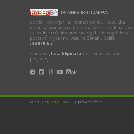
Sadržaji objavljeni na internet portalu HABER.ba
mogu se prenositi samo uz obavezu navođenja izvor
Iza zadnje rečenice prenesenog ili citiranog teksta
postaviti "hyperlink" vezu na članak u obliku
(
HABER.ba
).
Marketing
lista klijenata
koji su nam ukazali
povjerenje.
ok
© 2012 - 2020 "
NMS.ba
" - Sva prava zadržana.