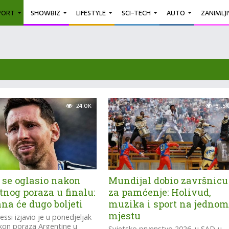
PORT
SHOWBIZ
LIFESTYLE
SCI-TECH
AUTO
ZANIMLJ
24.0K
31.5K
 se oglasio nakon
Mundijal dobio završnicu
nog poraza u finalu:
za pamćenje: Holivud,
na će dugo boljeti
muzika i sport na jedno
mjestu
essi izjavio je u ponedjeljak
kon poraza Argentine u
Svjetsko prvenstvo 2026. u SAD-u,