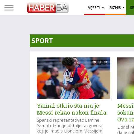
VIJESTI
BIZNIS
S
SPORT
60.7K
Yamal otkrio šta mu je
Messi
Messi rekao nakon finala
šokant
Ova ra
Španski reprezentativac Lamine
Yamal otkrio je detalje razgovora
Lionel M
koji je imao s Lionelom Messijem
da je na