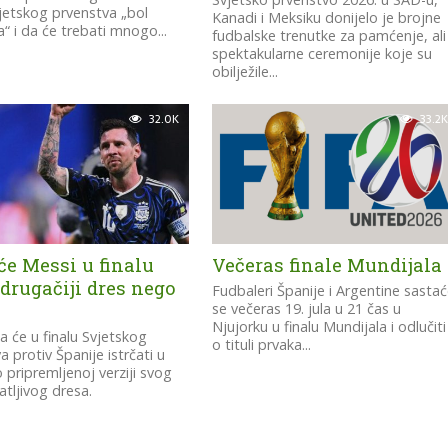
vjetskog prvenstva „bol
Kanadi i Meksiku donijelo je brojne
 i da će trebati mnogo...
fudbalske trenutke za pamćenje, ali 
spektakularne ceremonije koje su
obilježile...
32.0K
33.2K
će Messi u finalu
Večeras finale Mundijala
drugačiji dres nego
Fudbaleri Španije i Argentine sasta
se večeras 19. jula u 21 čas u
Njujorku u finalu Mundijala i odlučiti
a će u finalu Svjetskog
o tituli prvaka...
a protiv Španije istrčati u
pripremljenoj verziji svog
tljivog dresa.