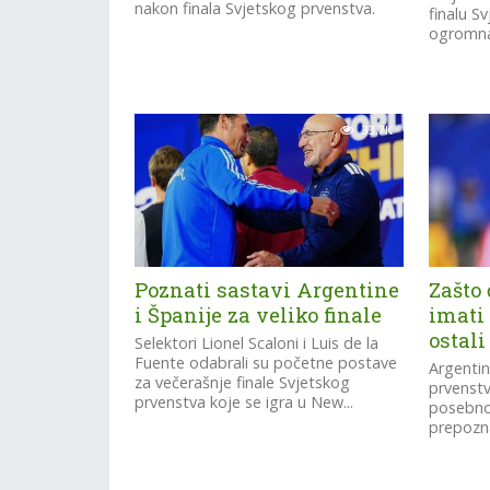
nakon finala Svjetskog prvenstva.
finalu S
ogromna“
33.7K
Poznati sastavi Argentine
Zašto 
i Španije za veliko finale
imati 
ostali
Selektori Lionel Scaloni i Luis de la
Fuente odabrali su početne postave
Argentin
za večerašnje finale Svjetskog
prvenstv
prvenstva koje se igra u New...
posebno 
prepozna