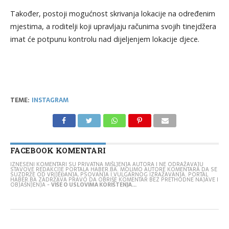
Također, postoji mogućnost skrivanja lokacije na određenim
mjestima, a roditelji koji upravljaju računima svojih tinejdžera
imat će potpunu kontrolu nad dijeljenjem lokacije djece.
TEME:
INSTAGRAM
FACEBOOK KOMENTARI
IZNESENI KOMENTARI SU PRIVATNA MIŠLJENJA AUTORA I NE ODRAŽAVAJU
STAVOVE REDAKCIJE PORTALA HABER.BA. MOLIMO AUTORE KOMENTARA DA SE
SUZDRŽE OD VRIJEĐANJA, PSOVANJA I VULGARNOG IZRAŽAVANJA. PORTAL
HABER.BA ZADRŽAVA PRAVO DA OBRIŠE KOMENTAR BEZ PRETHODNE NAJAVE I
OBJAŠNJENJA -
VIŠE O USLOVIMA KORIŠTENJA...