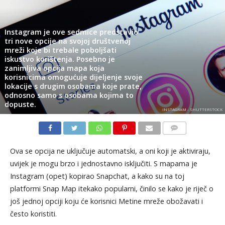
Instagram je ove sedmice predstavio
tri nove opcije na svojoj društvenoj
mreži koje bi trebale poboljšati
iskustvo korištenja. Posebno je
zanimljiva opcija mapa koja
korisnicima omogućuje dijeljenje svoje
lokacije s drugim osobama koje prate,
odnosno samo s osobama kojima to
dopuste.
INSTAGRAM - SHUTTERSTOCK
KOMENTARI
Ova se opcija ne uključuje automatski, a oni koji je aktiviraju,
uvijek je mogu brzo i jednostavno isključiti. S mapama je
Instagram (opet) kopirao Snapchat, a kako su na toj
platformi Snap Map itekako popularni, činilo se kako je riječ o
još jednoj opciji koju će korisnici Metine mreže obožavati i
često koristiti.