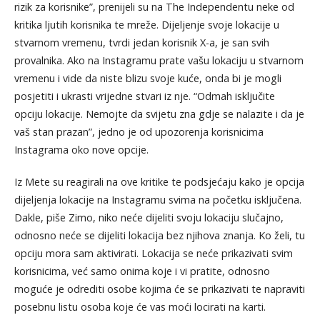
rizik za korisnike”, prenijeli su na The Independentu neke od
kritika ljutih korisnika te mreže. Dijeljenje svoje lokacije u
stvarnom vremenu, tvrdi jedan korisnik X-a, je san svih
provalnika. Ako na Instagramu prate vašu lokaciju u stvarnom
vremenu i vide da niste blizu svoje kuće, onda bi je mogli
posjetiti i ukrasti vrijedne stvari iz nje. “Odmah isključite
opciju lokacije. Nemojte da svijetu zna gdje se nalazite i da je
vaš stan prazan”, jedno je od upozorenja korisnicima
Instagrama oko nove opcije.
Iz Mete su reagirali na ove kritike te podsjećaju kako je opcija
dijeljenja lokacije na Instagramu svima na početku isključena.
Dakle, piše Zimo, niko neće dijeliti svoju lokaciju slučajno,
odnosno neće se dijeliti lokacija bez njihova znanja. Ko želi, tu
opciju mora sam aktivirati. Lokacija se neće prikazivati svim
korisnicima, već samo onima koje i vi pratite, odnosno
moguće je odrediti osobe kojima će se prikazivati te napraviti
posebnu listu osoba koje će vas moći locirati na karti.