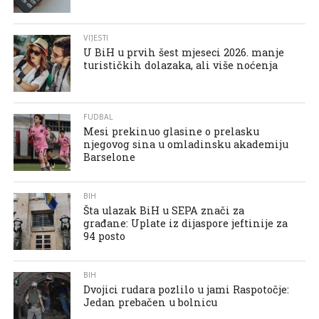
VIJESTI
U BiH u prvih šest mjeseci 2026. manje
turističkih dolazaka, ali više noćenja
FUDBAL
Mesi prekinuo glasine o prelasku
njegovog sina u omladinsku akademiju
Barselone
BIH
Šta ulazak BiH u SEPA znači za
građane: Uplate iz dijaspore jeftinije za
94 posto
BIH
Dvojici rudara pozlilo u jami Raspotočje:
Jedan prebačen u bolnicu