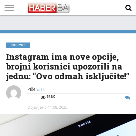
VIJESTI
BIZNIS
SPORT
SHOWBIZ
LIFESTYLE
SCI-
AUTO
ZANIMLJIVOSTI
FOTO
VIDEO
TV
VREMENSKA
STANJE NA
KURSNA
O
MARKETING
IMPRESSUM
KONTAKT
TECH
PROGRAM
PROGNOZA
PUTEVIMA
LISTA
NAMA
INTERNET
Instagram ima nove opcije,
brojni korisnici upozorili na
jednu: “Ovo odmah isključite!”
Piše
S. H.
59.8K
Objavljeno
11.08. 2025.