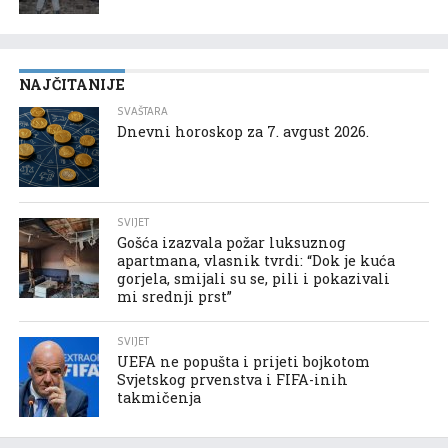
NAJČITANIJE
SVAŠTARA
Dnevni horoskop za 7. avgust 2026.
SVIJET
Gošća izazvala požar luksuznog
apartmana, vlasnik tvrdi: “Dok je kuća
gorjela, smijali su se, pili i pokazivali
mi srednji prst”
SVIJET
UEFA ne popušta i prijeti bojkotom
Svjetskog prvenstva i FIFA-inih
takmičenja