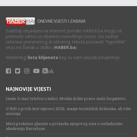
Sadržaji objavljeni na internet portalu HABER.ba mogu se
prenositi samo uz obavezu navođenja izvora. Iza zadnje
rečenice prenesenog ili citiranog teksta postaviti "hyperlink"
vezu na članak u obliku (
HABER.ba
).
Marketing
lista klijenata
koji su nam ukazali povjerenje.
ok
NAJNOVIJE VIJESTI
Imate li stari telefon u ladici: Možda držite pravo malo bogatstvo
U BiH u prvih šest mjeseci 2026. manje turističkih dolazaka, ali više
noćenja
Mesi prekinuo glasine o prelasku njegovog sina u omladinsku
akademiju Barselone