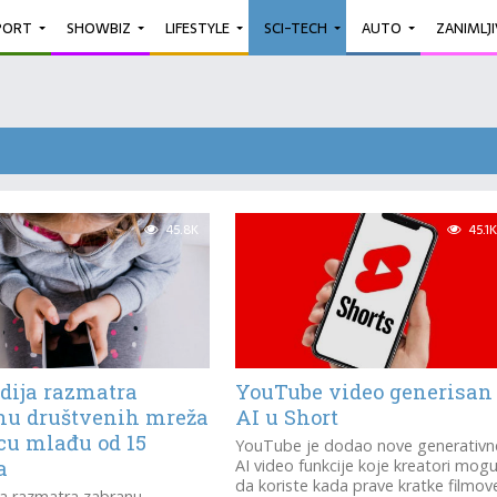
PORT
SHOWBIZ
LIFESTYLE
SCI-TECH
AUTO
ZANIMLJ
45.8K
45.1K
dija razmatra
YouTube video generisan
nu društvenih mreža
AI u Short
ecu mlađu od 15
YouTube je dodao nove generativn
a
AI video funkcije koje kreatori mog
da koriste kada prave kratke filmov
ja razmatra zabranu