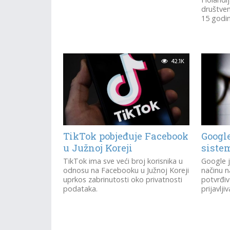
društve
15 godina
42.1K
TikTok pobjeđuje Facebook
Googl
u Južnoj Koreji
sistem
TikTok ima sve veći broj korisnika u
Google j
odnosu na Facebooku u Južnoj Koreji
načinu na
uprkos zabrinutosti oko privatnosti
potvrđiv
podataka.
prijavlji