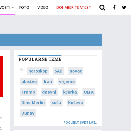
IVOSTI
FOTO
VIDEO
DOHABERITE VIJEST
ARHIVA
POPULARNE TEME
horoskop
SAD
novac
ubistvo
Iran
vrijeme
Trump
dnevni
kćerka
UEFA
Dino Merlin
suša
Koševo
Dunav
e
u
POGLEDAJ SVE TEME…
e.