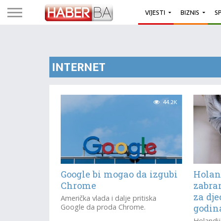
VIJESTI
BIZNIS
S
INTERNET
44.2K
Google bi mogao da izgubi
Holan
Chrome
zabra
za dj
Američka vlada i dalje pritiska
Google da proda Chrome.
godin
Holandi