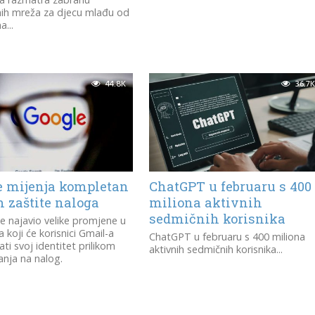
nih mreža za djecu mlađu od
...
44.8K
36.7K
e mijenja kompletan
ChatGPT u februaru s 400
 zaštite naloga
miliona aktivnih
sedmičnih korisnika
e najavio velike promjene u
 koji će korisnici Gmail-a
ChatGPT u februaru s 400 miliona
ati svoj identitet prilikom
aktivnih sedmičnih korisnika...
vanja na nalog.