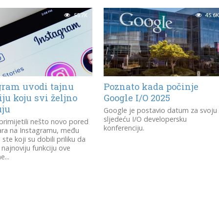
55.7K
45.6K
gram uvodi tajnu
Poznato kada počinje
ju koju svi željno
Google I/O 2025
uju
Google je postavio datum za svoju
sljedeću I/O developersku
primijetili nešto novo pored
konferenciju.
ra na Instagramu, među
 ste koji su dobili priliku da
 najnoviju funkciju ove
...