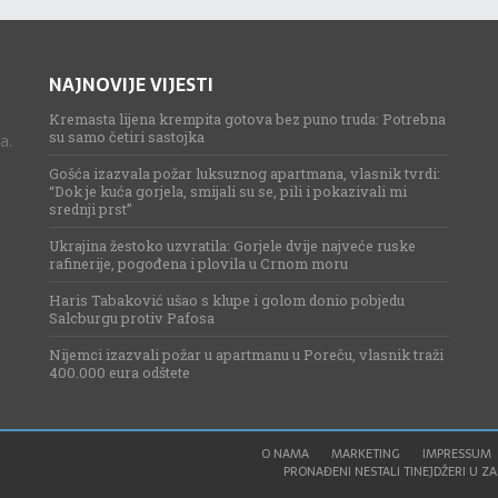
NAJNOVIJE VIJESTI
Kremasta lijena krempita gotova bez puno truda: Potrebna
su samo četiri sastojka
a.
Gošća izazvala požar luksuznog apartmana, vlasnik tvrdi:
“Dok je kuća gorjela, smijali su se, pili i pokazivali mi
srednji prst”
Ukrajina žestoko uzvratila: Gorjele dvije najveće ruske
rafinerije, pogođena i plovila u Crnom moru
Haris Tabaković ušao s klupe i golom donio pobjedu
Salcburgu protiv Pafosa
Nijemci izazvali požar u apartmanu u Poreču, vlasnik traži
400.000 eura odštete
O NAMA
MARKETING
IMPRESSUM
PRONAĐENI NESTALI TINEJDŽERI U ZAG