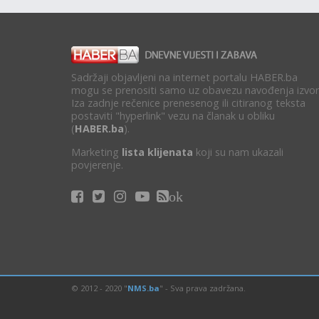
Sadržaji objavljeni na internet portalu HABER.ba
mogu se prenositi samo uz obavezu navođenja izvor
Iza zadnje rečenice prenesenog ili citiranog teksta
postaviti "hyperlink" vezu na članak u obliku
(
HABER.ba
).
Marketing
lista klijenata
koji su nam ukazali
povjerenje.
ok
© 2012 - 2020 "
NMS.ba
" - Sva prava zadržana.