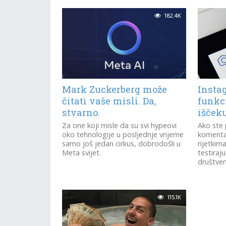
182.4K
Mark Zuckerberg može
Insta
čitati vaše misli. Da,
funkci
stvarno.
išček
Za one koji misle da su svi hypeovi
Ako ste 
oko tehnologije u posljednje vrijeme
komenta
samo još jedan cirkus, dobrodošli u
rijetkima
Meta svijet.
testiraju
društvene
115.1K