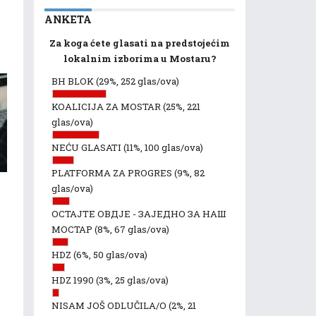
ANKETA
Za koga ćete glasati na predstojećim
lokalnim izborima u Mostaru?
BH BLOK
(29%, 252 glas/ova)
KOALICIJA ZA MOSTAR
(25%, 221
glas/ova)
NEĆU GLASATI
(11%, 100 glas/ova)
PLATFORMA ZA PROGRES
(9%, 82
glas/ova)
ОСТАЈТЕ ОВДЈЕ - ЗАЈЕДНО ЗА НАШ
МОСТАР
(8%, 67 glas/ova)
HDZ
(6%, 50 glas/ova)
HDZ 1990
(3%, 25 glas/ova)
NISAM JOŠ ODLUČILA/O
(2%, 21