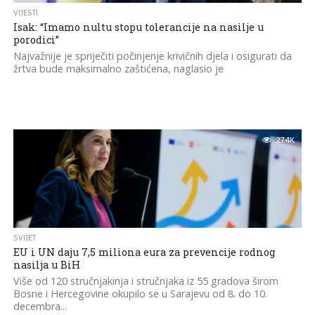
VIJESTI
Isak: “Imamo nultu stopu tolerancije na nasilje u
porodici”
Najvažnije je spriječiti počinjenje krivičnih djela i osigurati da
žrtva bude maksimalno zaštićena, naglasio je
27.4K
SVIJET
EU i UN daju 7,5 miliona eura za prevencije rodnog
nasilja u BiH
Više od 120 stručnjakinja i stručnjaka iz 55 gradova širom
Bosne i Hercegovine okupilo se u Sarajevu od 8. do 10.
decembra...