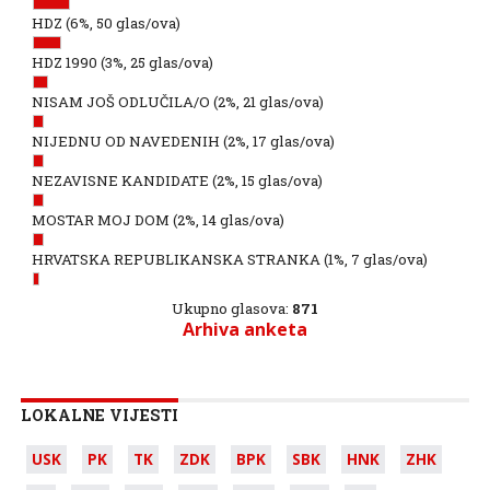
HDZ
(6%, 50 glas/ova)
HDZ 1990
(3%, 25 glas/ova)
NISAM JOŠ ODLUČILA/O
(2%, 21 glas/ova)
NIJEDNU OD NAVEDENIH
(2%, 17 glas/ova)
NEZAVISNE KANDIDATE
(2%, 15 glas/ova)
MOSTAR MOJ DOM
(2%, 14 glas/ova)
HRVATSKA REPUBLIKANSKA STRANKA
(1%, 7 glas/ova)
Ukupno glasova:
871
Arhiva anketa
LOKALNE VIJESTI
USK
PK
TK
ZDK
BPK
SBK
HNK
ZHK