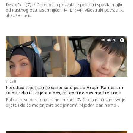
Devojčica (7) iz Obrenovca pozvala je policiju i spasila majku
od nasilnog oca. Osumnjičeni M. B. (44), višestruki povratnik,
uhapšen je i...
40.7K
VIJESTI
Porodica trpi nasilje samo zato jer su Arapi: Kamenom
su mi udarili dijete u nos, tri godine nas maltretiraju
Policajac se derao na mene i rekao: „Zašto ja ne čuvam svoje
dijete i da će me prijaviti socijalnom“. Nijedan dan nismo...