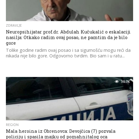
ZDRAVLJE
Neuropsihijatar prof.dr. Abdulah Kučukalić o eskalaciji
nasilja: Otkako radim ovaj posao, ne pamtim da je bilo
gore
Tolike godine radim ovaj posao i sa sigurnošću mogu reći da
nikada nije bilo gore. Odgovorno tvrdim. Bio sam i u ratu...
38.7K
REGION
Mala heroina iz Obrenovca: Devojčica (7) pozvala
policiju i spasila majku od pomahnitalog oca