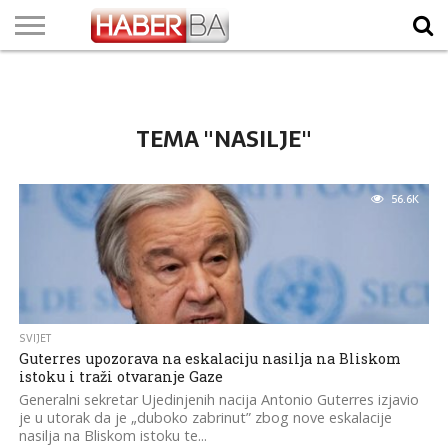
VIJESTI
BIZNIS
SPORT
SHOWBIZ
LIFESTYLE
SCI-
AUTO
ZANIMLJIVOSTI
FOTO
VIDEO
TV
VREMENSKA
STANJE NA
KURSNA
O
MARKETING
IMPRESSUM
KONTAKT
TECH
PROGRAM
PROGNOZA
PUTEVIMA
LISTA
NAMA
TEMA "NASILJE"
56.6K
SVIJET
Guterres upozorava na eskalaciju nasilja na Bliskom
istoku i traži otvaranje Gaze
Generalni sekretar Ujedinjenih nacija Antonio Guterres izjavio
je u utorak da je „duboko zabrinut” zbog nove eskalacije
nasilja na Bliskom istoku te...