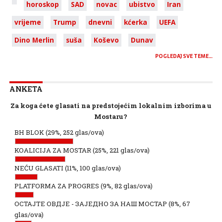
horoskop
SAD
novac
ubistvo
Iran
vrijeme
Trump
dnevni
kćerka
UEFA
Dino Merlin
suša
Koševo
Dunav
POGLEDAJ SVE TEME…
ANKETA
Za koga ćete glasati na predstojećim lokalnim izborima u
Mostaru?
BH BLOK
(29%, 252 glas/ova)
KOALICIJA ZA MOSTAR
(25%, 221 glas/ova)
NEĆU GLASATI
(11%, 100 glas/ova)
PLATFORMA ZA PROGRES
(9%, 82 glas/ova)
ОСТАЈТЕ ОВДЈЕ - ЗАЈЕДНО ЗА НАШ МОСТАР
(8%, 67
glas/ova)