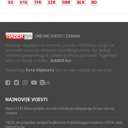
KS
K10
TFR
SZR
DBR
BLR
BD
Sadržaji objavljeni na internet portalu HABER.ba mogu se
prenositi samo uz obavezu navođenja izvora. Iza zadnje
rečenice prenesenog ili citiranog teksta postaviti "hyperlink"
vezu na članak u obliku (
HABER.ba
).
Marketing
lista klijenata
koji su nam ukazali povjerenje.
ok
NAJNOVIJE VIJESTI
Ratovi i El Nino prijete novim valom poskupljenja hrane širom
svijeta
UEFA ne popušta i prijeti bojkotom Svjetskog prvenstva i FIFA-inih
takmičenja