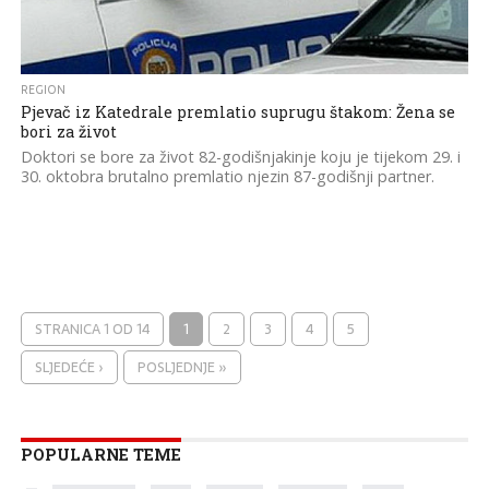
REGION
Pjevač iz Katedrale premlatio suprugu štakom: Žena se
bori za život
Doktori se bore za život 82-godišnjakinje koju je tijekom 29. i
30. oktobra brutalno premlatio njezin 87-godišnji partner.
STRANICA 1 OD 14
1
2
3
4
5
SLJEDEĆE ›
POSLJEDNJE »
POPULARNE TEME