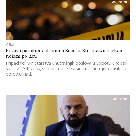
20.2K
VIJESTI
Krvava porodična drama u Sopotu: Sin majku isjekao
nožem po licu
Pripadnici Ministarstva unutrašnjih poslova u Sopotu uhapsili
su U. Z. (34) zbog sumnje da je izvršio krivično djelo nasilje u
porodici nad...
27.3K