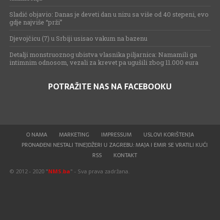
Sladić objavio: Danas je deveti dan u nizu sa više od 40 stepeni, evo
gdje najviše “prži”
Djevojčicu (7) u Srbiji usisao vakum na bazenu
Detalji monstruoznog ubistva vlasnika piljarnica: Namamili ga
intimnim odnosom, vezali za krevet pa ugušili zbog 11.000 eura
POTRAŽITE NAS NA FACEBOOKU
O NAMA
MARKETING
IMPRESSUM
USLOVI KORIŠTENJA
PRONAĐENI NESTALI TINEJDŽERI U ZAGREBU: MAJA I EMIR SE VRATILI KUĆI
RSS
KONTAKT
© 2012 - 2020 "
NMS.ba
" - Sva prava zadržana.