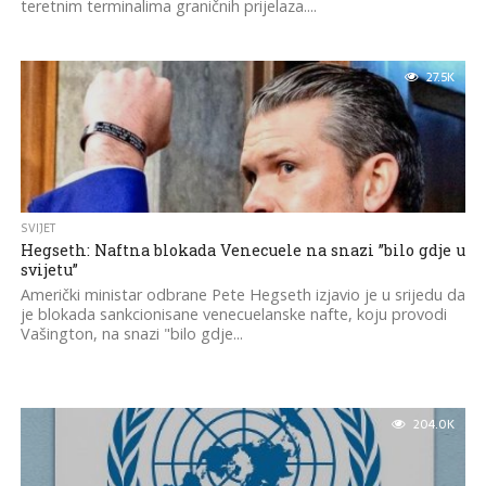
teretnim terminalima graničnih prijelaza....
27.5K
SVIJET
Hegseth: Naftna blokada Venecuele na snazi ​​”bilo gdje u
svijetu”
Američki ministar odbrane Pete Hegseth izjavio je u srijedu da
je blokada sankcionisane venecuelanske nafte, koju provodi
Vašington, na snazi "bilo gdje...
204.0K