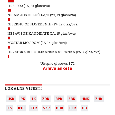
HDZ 1990
(3%, 25 glas/ova)
NISAM JOŠ ODLUČILA/O
(2%, 21 glas/ova)
NIJEDNU OD NAVEDENIH
(2%, 17 glas/ova)
NEZAVISNE KANDIDATE
(2%, 15 glas/ova)
MOSTAR MOJ DOM
(2%, 14 glas/ova)
HRVATSKA REPUBLIKANSKA STRANKA
(1%, 7 glas/ova)
Ukupno glasova:
871
Arhiva anketa
LOKALNE VIJESTI
USK
PK
TK
ZDK
BPK
SBK
HNK
ZHK
KS
K10
TFR
SZR
DBR
BLR
BD