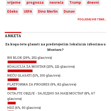
vrijeme
prognoza
nesreća
Trump
dnevni
Džeko
UEFA
Dino Merlin
Dunav
POGLEDAJ SVE TEME…
ANKETA
Za koga ćete glasati na predstojećim lokalnim izborima u
Mostaru?
BH BLOK
(29%, 252 glas/ova)
KOALICIJA ZA MOSTAR
(25%, 221 glas/ova)
NEĆU GLASATI
(11%, 100 glas/ova)
PLATFORMA ZA PROGRES
(9%, 82 glas/ova)
ОСТАЈТЕ ОВДЈЕ - ЗАЈЕДНО ЗА НАШ МОСТАР
(8%, 67
glas/ova)
HDZ
(6%, 50 glas/ova)