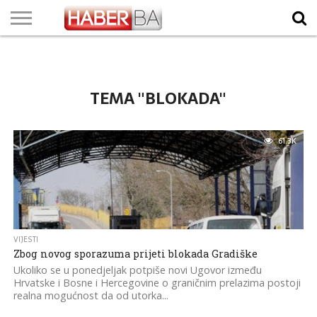
VIJESTI
BIZNIS
SPORT
SHOWBIZ
LIFESTYLE
SCI-
AUTO
ZANIMLJIVOSTI
FOTO
VIDEO
TV
VREMENSKA
STANJE NA
KURSNA
O
MARKETING
IMPRESSUM
KONTAKT
TECH
PROGRAM
PROGNOZA
PUTEVIMA
LISTA
NAMA
TEMA "BLOKADA"
61.3K
VIJESTI
Zbog novog sporazuma prijeti blokada Gradiške
Ukoliko se u ponedjeljak potpiše novi Ugovor između
Hrvatske i Bosne i Hercegovine o graničnim prelazima postoji
realna mogućnost da od utorka...