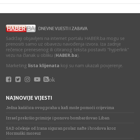
Sadržaji objavljeni na internet portalu HABER.ba mogu se
prenositi samo uz obavezu navođenja izvora. Iza zadnje
rečenice prenesenog ili citiranog teksta postaviti "hyperlink"
vezu na članak u obliku (
HABER.ba
).
Marketing
lista klijenata
koji su nam ukazali povjerenje.
ok
NAJNOVIJE VIJESTI
Jedna kašičica ovog praha u kafi može pomoći crijevima
Izrael prekršio primirje i ponovo bombardovao Liban
SAD očekuje od Irana siguran prolaz nafte i brodova kroz
Hormuški moreuz