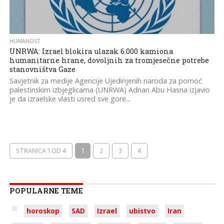
HUMANOST
UNRWA: Izrael blokira ulazak 6.000 kamiona
humanitarne hrane, dovoljnih za tromjesečne potrebe
stanovništva Gaze
Savjetnik za medije Agencije Ujedinjenih naroda za pomoć
palestinskim izbjeglicama (UNRWA) Adnan Abu Hasna izjavio
je da izraelske vlasti usred sve gore...
STRANICA 1 OD 4
1
2
3
4
POPULARNE TEME
horoskop
SAD
Izrael
ubistvo
Iran