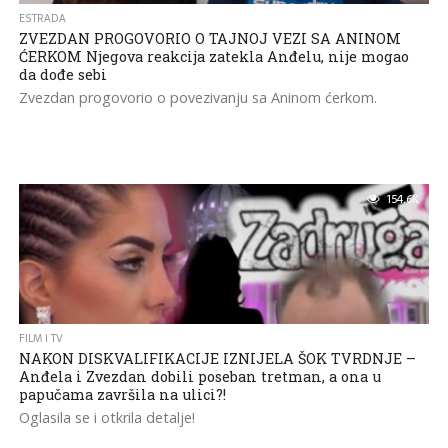
ESTRADA
ZVEZDAN PROGOVORIO O TAJNOJ VEZI SA ANINOM
ĆERKOM Njegova reakcija zatekla Anđelu, nije mogao
da dođe sebi
Zvezdan progovorio o povezivanju sa Aninom ćerkom.
154.6K
FILM I TV
NAKON DISKVALIFIKACIJE IZNIJELA ŠOK TVRDNJE –
Anđela i Zvezdan dobili poseban tretman, a ona u
papučama završila na ulici?!
Oglasila se i otkrila detalje!