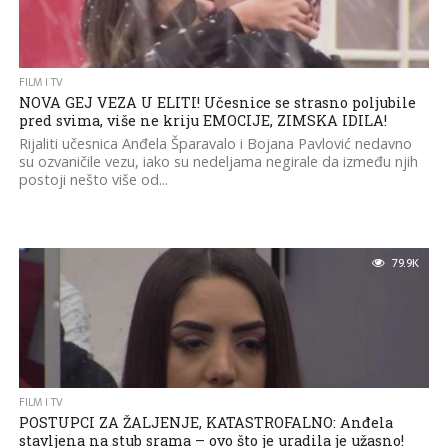
FILM I TV
NOVA GEJ VEZA U ELITI! Učesnice se strasno poljubile
pred svima, više ne kriju EMOCIJE, ZIMSKA IDILA!
Rijaliti učesnica Anđela Šparavalo i Bojana Pavlović nedavno
su ozvaničile vezu, iako su nedeljama negirale da između njih
postoji nešto više od...
79.9K
FILM I TV
POSTUPCI ZA ŽALJENJE, KATASTROFALNO: Anđela
stavljena na stub srama – ovo što je uradila je užasno!