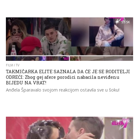
55.5K
FILM I TV
TAKMIČARKA ELITE SAZNALA DA ĆE JE SE RODITELJI
ODREĆI: Zbog gej afere porodici nabacila neviđenu
BIJEDU NA VRAT!
Anđela Šparavalo svojom reakcijom ostavila sve u šoku!
69.1K