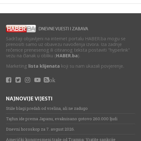
Sadržaji objavljeni na internet portalu HABER.ba mogu se
prenositi samo uz obavezu navođenja izvora. Iza zadnje
rečenice prenesenog ili citiranog teksta postaviti "hyperlink"
vezu na članak u obliku (
HABER.ba
).
Marketing
lista klijenata
koji su nam ukazali povjerenje.
ok
NAJNOVIJE VIJESTI
Stiže blagi predah od vrelina, ali ne zadugo
Tajfun ide prema Japanu, evakuisano gotovo 260.000 ljudi
Dnevni horoskop za 7. avgust 2026.
Američki kongresmeni traže od Trampa: Vratite sankcije