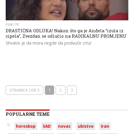
FILM I TV
DRASTIČNA ODLUKA! Nakon što ga je Anđela “izula iz
cipela”, Zvezdan se odlučio na RADIKALNU PROMJENU
Shvatio je da mora negde da podvuče crtu!
STRANICA 1 OD 3
1
2
3
POPULARNE TEME
horoskop
SAD
novac
ubistvo
Iran