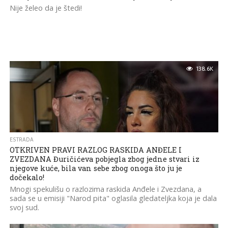
Nije želeo da je štedi!
138.6K
ESTRADA
OTKRIVEN PRAVI RAZLOG RASKIDA ANĐELE I
ZVEZDANA Đuričićeva pobjegla zbog jedne stvari iz
njegove kuće, bila van sebe zbog onoga što ju je
dočekalo!
Mnogi spekulišu o razlozima raskida Anđele i Zvezdana, a
sada se u emisiji "Narod pita" oglasila gledateljka koja je dala
svoj sud.