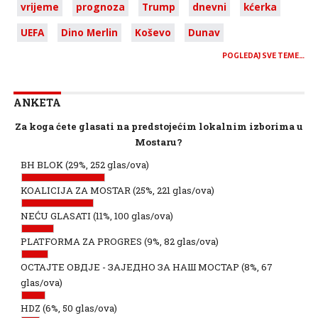
vrijeme
prognoza
Trump
dnevni
kćerka
UEFA
Dino Merlin
Koševo
Dunav
POGLEDAJ SVE TEME…
ANKETA
Za koga ćete glasati na predstojećim lokalnim izborima u
Mostaru?
BH BLOK
(29%, 252 glas/ova)
KOALICIJA ZA MOSTAR
(25%, 221 glas/ova)
NEĆU GLASATI
(11%, 100 glas/ova)
PLATFORMA ZA PROGRES
(9%, 82 glas/ova)
ОСТАЈТЕ ОВДЈЕ - ЗАЈЕДНО ЗА НАШ МОСТАР
(8%, 67
glas/ova)
HDZ
(6%, 50 glas/ova)