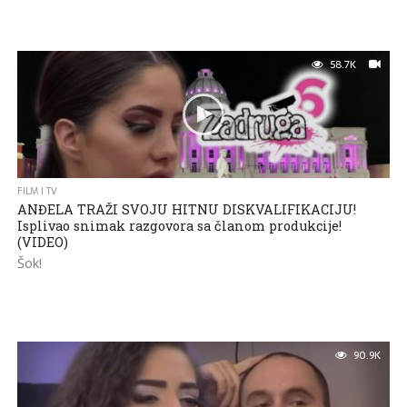
58.7K
FILM I TV
ANĐELA TRAŽI SVOJU HITNU DISKVALIFIKACIJU!
Isplivao snimak razgovora sa članom produkcije!
(VIDEO)
Šok!
90.9K