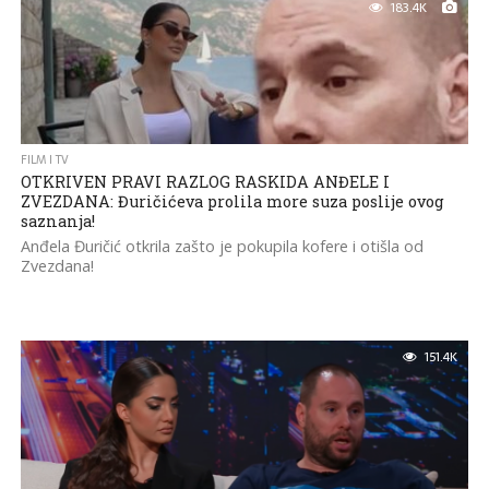
183.4K
FILM I TV
OTKRIVEN PRAVI RAZLOG RASKIDA ANĐELE I
ZVEZDANA: Đuričićeva prolila more suza poslije ovog
saznanja!
Anđela Đuričić otkrila zašto je pokupila kofere i otišla od
Zvezdana!
151.4K