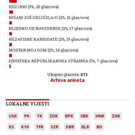
HDZ 1990
(3%, 25 glas/ova)
NISAM JOŠ ODLUČILA/O
(2%, 21 glas/ova)
NIJEDNU OD NAVEDENIH
(2%, 17 glas/ova)
NEZAVISNE KANDIDATE
(2%, 15 glas/ova)
MOSTAR MOJ DOM
(2%, 14 glas/ova)
HRVATSKA REPUBLIKANSKA STRANKA
(1%, 7 glas/ova)
Ukupno glasova:
871
Arhiva anketa
LOKALNE VIJESTI
USK
PK
TK
ZDK
BPK
SBK
HNK
ZHK
KS
K10
TFR
SZR
DBR
BLR
BD