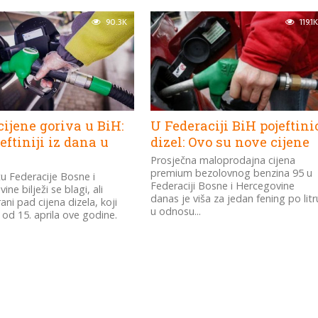
90.3K
119.1K
ijene goriva u BiH:
U Federaciji BiH pojeftini
jeftiniji iz dana u
dizel: Ovo su nove cijene
Prosječna maloprodajna cijena
premium bezolovnog benzina 95 u
tu Federacije Bosne i
Federaciji Bosne i Hercegovine
ne bilježi se blagi, ali
danas je viša za jedan fening po litr
ani pad cijena dizela, koji
u odnosu...
š od 15. aprila ove godine.