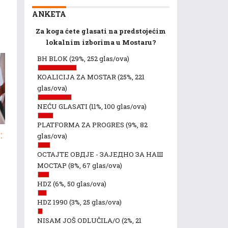
ANKETA
Za koga ćete glasati na predstojećim
lokalnim izborima u Mostaru?
BH BLOK
(29%, 252 glas/ova)
KOALICIJA ZA MOSTAR
(25%, 221
glas/ova)
NEĆU GLASATI
(11%, 100 glas/ova)
PLATFORMA ZA PROGRES
(9%, 82
:
glas/ova)
ОСТАЈТЕ ОВДЈЕ - ЗАЈЕДНО ЗА НАШ
МОСТАР
(8%, 67 glas/ova)
HDZ
(6%, 50 glas/ova)
HDZ 1990
(3%, 25 glas/ova)
NISAM JOŠ ODLUČILA/O
(2%, 21