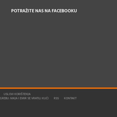
POTRAŽITE NAS NA FACEBOOKU
USLOVI KORIŠTENJA
REBU: MAJA I EMIR SE VRATILI KUĆI
RSS
KONTAKT