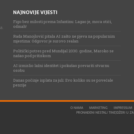
NAJNOVIJE VIJESTI
Figo bez milosti prema Infantinu: Lagao je, mora otići,
odmah!
a.
Rada Manojlović pitala AI zašto ne pjeva na popularnim
mjestima: Odgovor je surovo realan
Politički potres pred Mundijal 2030. godine, Maroko se
našao pod pritiskom
AI izmislio lažni identitet i pokušao prevariti stvarnu
osobu
Danas počinje isplata za juli: Evo koliko su se povećale
penzije
O NAMA
MARKETING
IMPRESSUM
PRONAĐENI NESTALI TINEJDŽERI U ZAG