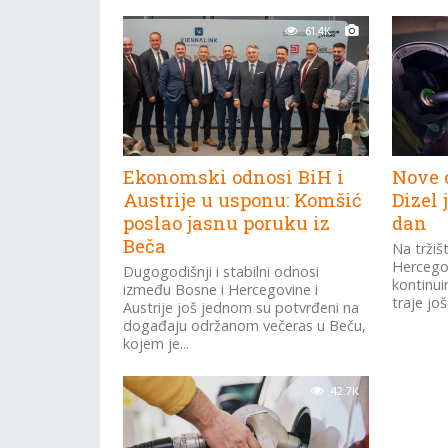
61.4K
Ekonomski odnosi BiH i
Nove c
Austrije u usponu: Komšić
Dizel 
poslao jasnu poruku iz
dan
Beča
Na tržiš
Hercegovi
Dugogodišnji i stabilni odnosi
kontinuir
između Bosne i Hercegovine i
traje jo
Austrije još jednom su potvrđeni na
događaju održanom večeras u Beču,
kojem je...
42.7K