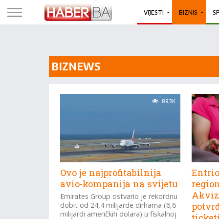
VIJESTI
BIZNIS
S
BIZNEWS
89.3K
Ovo je najprofitabilnija
Entri
avio-kompanija na svijetu
region
Akviz
Emirates Group ostvario je rekordnu
dobit od 24,4 milijarde dirhama (6,6
potvr
milijardi američkih dolara) u fiskalnoj
ticket