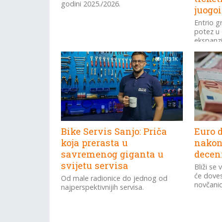
godini 2025./2026.
juogoi
Entrio g
potez u 
ekspanzi
113.1K
Bike Servis Sanjo: Priča
Euro d
koja prerasta u
nakon 
savremenog giganta u
decen
svijetu servisa
Bliži se
će doves
Od male radionice do jednog od
novčanic
najperspektivnijih servisa.