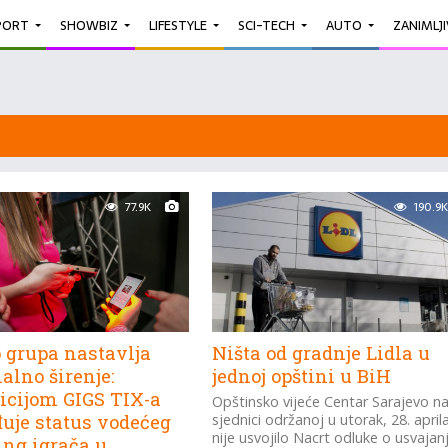
PORT
SHOWBIZ
LIFESTYLE
SCI-TECH
AUTO
ZANIMLJ
77.9K
190.9K
o grupa nastavlja
Ništa od gradnje Lidla u
alno širenje:
jednoj opštini u BiH
icijom GIGS TIX-a
Opštinsko vijeće Centar Sarajevo n
đuje status vodećeg
sjednici održanoj u utorak, 28. april
nije usvojilo Nacrt odluke o usvajan
ing igrača u