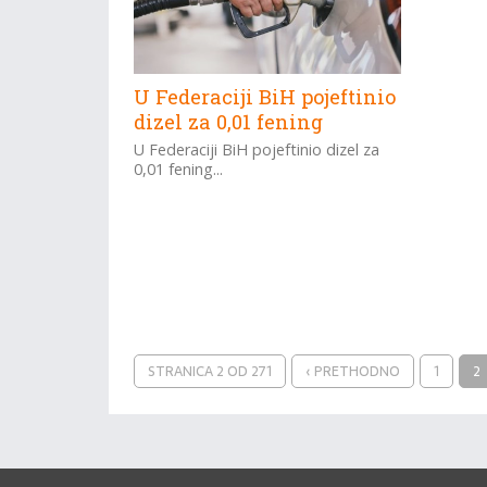
U Federaciji BiH pojeftinio
dizel za 0,01 fening
U Federaciji BiH pojeftinio dizel za
0,01 fening...
STRANICA 2 OD 271
‹ PRETHODNO
1
2