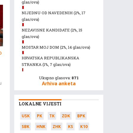
glas/ova)
NIJEDNU OD NAVEDENIH
(2%, 17
glas/ova)
NEZAVISNE KANDIDATE
(2%, 15
glas/ova)
MOSTAR MOJ DOM
(2%, 14 glas/ova)
o
HRVATSKA REPUBLIKANSKA
STRANKA
(1%, 7 glas/ova)
Ukupno glasova:
871
u
Arhiva anketa
LOKALNE VIJESTI
USK
PK
TK
ZDK
BPK
SBK
HNK
ZHK
KS
K10