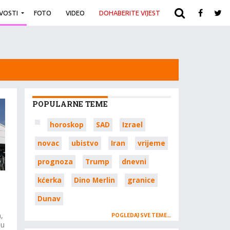
IVOSTI
FOTO
VIDEO
DOHABERITE VIJEST
ARHIVA
POPULARNE TEME
horoskop
SAD
Izrael
novac
ubistvo
Iran
vrijeme
prognoza
Trump
dnevni
kćerka
Dino Merlin
granice
Dunav
a
a,
POGLEDAJ SVE TEME…
ju