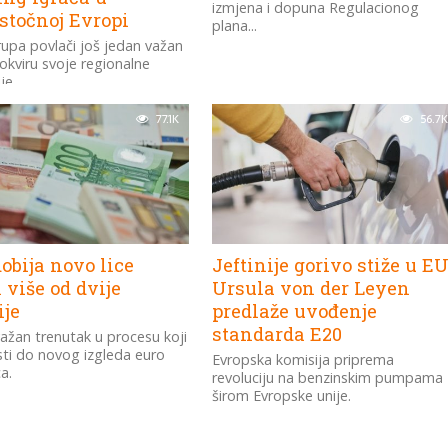
izmjena i dopuna Regulacionog
stočnoj Evropi
plana...
rupa povlači još jedan važan
okviru svoje regionalne
je.
77.1K
56.7K
obija novo lice
Jeftinije gorivo stiže u EU
više od dvije
Ursula von der Leyen
ije
predlaže uvođenje
standarda E20
 važan trenutak u procesu koji
ti do novog izgleda euro
Evropska komisija priprema
a.
revoluciju na benzinskim pumpama
širom Evropske unije.