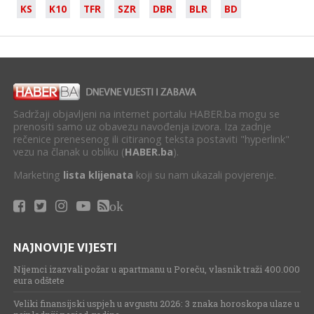
KS
K10
TFR
SZR
DBR
BLR
BD
Sadržaji objavljeni na internet portalu HABER.ba mogu se
prenositi samo uz obavezu navođenja izvora. Iza zadnje
rečenice prenesenog ili citiranog teksta postaviti "hyperlink"
vezu na članak u obliku (
HABER.ba
).
Marketing
lista klijenata
koji su nam ukazali povjerenje.
ok
NAJNOVIJE VIJESTI
Nijemci izazvali požar u apartmanu u Poreču, vlasnik traži 400.000
eura odštete
Veliki finansijski uspjeh u avgustu 2026: 3 znaka horoskopa ulaze u