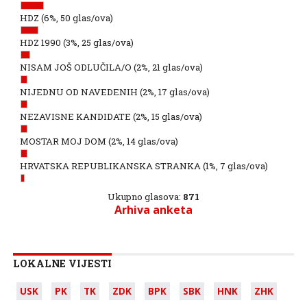
HDZ
(6%, 50 glas/ova)
HDZ 1990
(3%, 25 glas/ova)
NISAM JOŠ ODLUČILA/O
(2%, 21 glas/ova)
NIJEDNU OD NAVEDENIH
(2%, 17 glas/ova)
NEZAVISNE KANDIDATE
(2%, 15 glas/ova)
MOSTAR MOJ DOM
(2%, 14 glas/ova)
HRVATSKA REPUBLIKANSKA STRANKA
(1%, 7 glas/ova)
Ukupno glasova:
871
Arhiva anketa
LOKALNE VIJESTI
USK
PK
TK
ZDK
BPK
SBK
HNK
ZHK