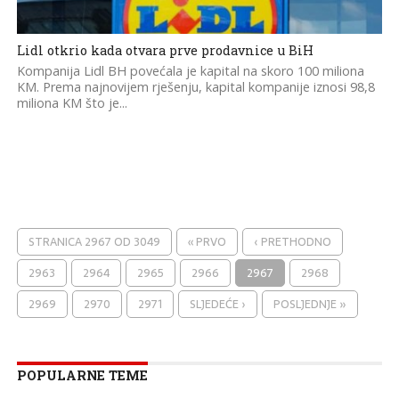
Lidl otkrio kada otvara prve prodavnice u BiH
Kompanija Lidl BH povećala je kapital na skoro 100 miliona
KM. Prema najnovijem rješenju, kapital kompanije iznosi 98,8
miliona KM što je...
STRANICA 2967 OD 3049
« PRVO
‹ PRETHODNO
2963
2964
2965
2966
2967
2968
2969
2970
2971
SLJEDEĆE ›
POSLJEDNJE »
POPULARNE TEME