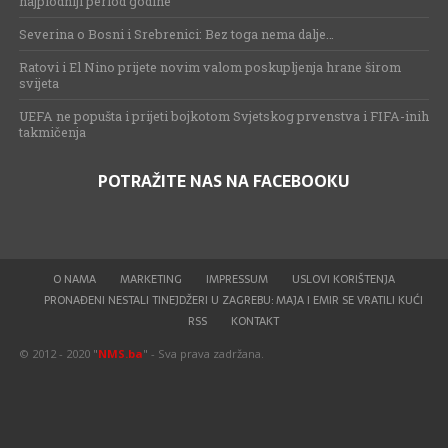
najplodniji period godine
Severina o Bosni i Srebrenici: Bez toga nema dalje…
Ratovi i El Nino prijete novim valom poskupljenja hrane širom
svijeta
UEFA ne popušta i prijeti bojkotom Svjetskog prvenstva i FIFA-inih
takmičenja
POTRAŽITE NAS NA FACEBOOKU
O NAMA
MARKETING
IMPRESSUM
USLOVI KORIŠTENJA
PRONAĐENI NESTALI TINEJDŽERI U ZAGREBU: MAJA I EMIR SE VRATILI KUĆI
RSS
KONTAKT
© 2012 - 2020 "
NMS.ba
" - Sva prava zadržana.