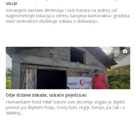
unije
Isticanjem zastave dimenzija 12x6 metara na jednoj od
najprometnijih lokacija u centru Sarajeva kantonalna i gradska
vlast simbolično dočekuje odluku o dobivanju...
50.7K
Gdje država zakaže, uskače pojedinac
Humanitarni fond ‘Hilal’ tokom ove decenije stigao je dijeliti
pomoć po Bijelom Polju, Crnoj Gori, regiji, Evropi, pa čak i u
dalekoj...