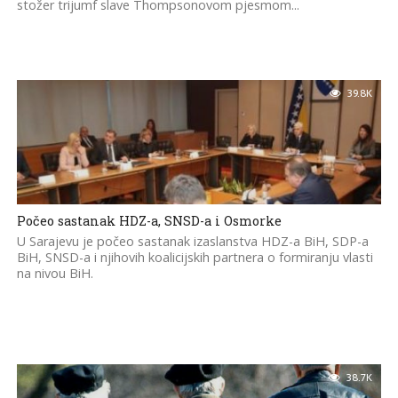
stožer trijumf slave Thompsonovom pjesmom...
39.8K
Počeo sastanak HDZ-a, SNSD-a i Osmorke
U Sarajevu je počeo sastanak izaslanstva HDZ-a BiH, SDP-a
BiH, SNSD-a i njihovih koalicijskih partnera o formiranju vlasti
na nivou BiH.
38.7K