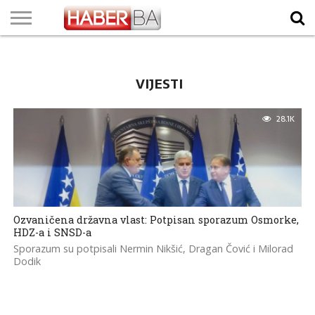
VIJESTI
BIZNIS
SPORT
SHOWBIZ
LIFESTYLE
SCI-
AUTO
ZANIMLJIVOSTI
FOTO
VIDEO
TV
VREMENSKA
STANJE NA
KURSNA
O
MARKETING
IMPRESSUM
KONTAKT
TECH
PROGRAM
PROGNOZA
PUTEVIMA
LISTA
NAMA
VIJESTI
28.1K
Ozvaničena državna vlast: Potpisan sporazum Osmorke,
HDZ-a i SNSD-a
Sporazum su potpisali Nermin Nikšić, Dragan Čović i Milorad
Dodik