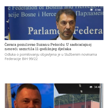
37.4K
Čavara pomilovao Suzanu Pešordu: U saobraćajnoj
nesreći usmrtila 11-godišnjeg dječaka
Odluka o pomilovanju objavljena je u Službenim novinama
Federacije BiH 99/22
34.4K