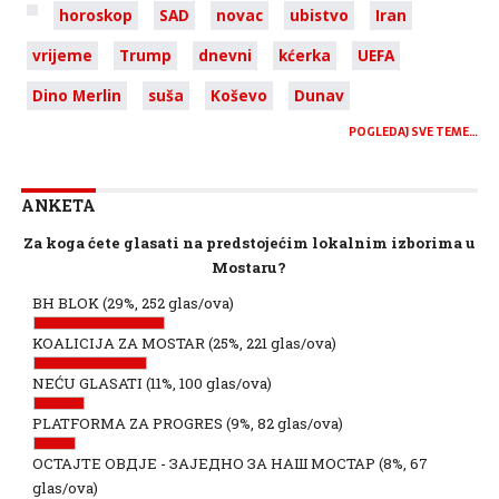
horoskop
SAD
novac
ubistvo
Iran
vrijeme
Trump
dnevni
kćerka
UEFA
Dino Merlin
suša
Koševo
Dunav
POGLEDAJ SVE TEME…
ANKETA
Za koga ćete glasati na predstojećim lokalnim izborima u
Mostaru?
BH BLOK
(29%, 252 glas/ova)
KOALICIJA ZA MOSTAR
(25%, 221 glas/ova)
NEĆU GLASATI
(11%, 100 glas/ova)
PLATFORMA ZA PROGRES
(9%, 82 glas/ova)
ОСТАЈТЕ ОВДЈЕ - ЗАЈЕДНО ЗА НАШ МОСТАР
(8%, 67
glas/ova)