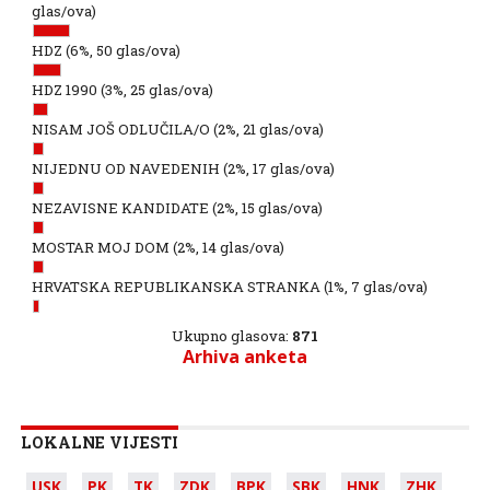
glas/ova)
HDZ
(6%, 50 glas/ova)
HDZ 1990
(3%, 25 glas/ova)
NISAM JOŠ ODLUČILA/O
(2%, 21 glas/ova)
NIJEDNU OD NAVEDENIH
(2%, 17 glas/ova)
NEZAVISNE KANDIDATE
(2%, 15 glas/ova)
MOSTAR MOJ DOM
(2%, 14 glas/ova)
HRVATSKA REPUBLIKANSKA STRANKA
(1%, 7 glas/ova)
Ukupno glasova:
871
Arhiva anketa
LOKALNE VIJESTI
USK
PK
TK
ZDK
BPK
SBK
HNK
ZHK