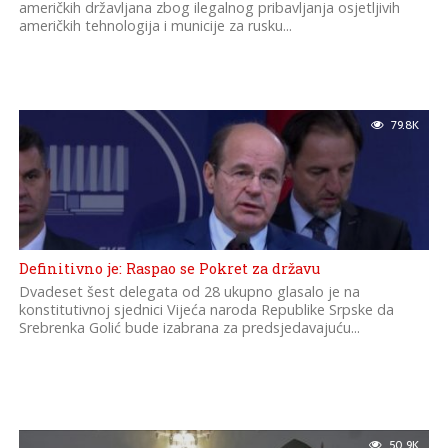
američkih državljana zbog ilegalnog pribavljanja osjetljivih
američkih tehnologija i municije za rusku...
79.8K
Definitivno je: Raspao se Pokret za državu
Dvadeset šest delegata od 28 ukupno glasalo je na
konstitutivnoj sjednici Vijeća naroda Republike Srpske da
Srebrenka Golić bude izabrana za predsjedavajuću...
50.9K