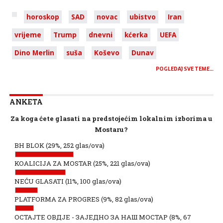
horoskop
SAD
novac
ubistvo
Iran
vrijeme
Trump
dnevni
kćerka
UEFA
Dino Merlin
suša
Koševo
Dunav
POGLEDAJ SVE TEME…
ANKETA
Za koga ćete glasati na predstojećim lokalnim izborima u
Mostaru?
BH BLOK
(29%, 252 glas/ova)
KOALICIJA ZA MOSTAR
(25%, 221 glas/ova)
NEĆU GLASATI
(11%, 100 glas/ova)
PLATFORMA ZA PROGRES
(9%, 82 glas/ova)
ОСТАЈТЕ ОВДЈЕ - ЗАЈЕДНО ЗА НАШ МОСТАР
(8%, 67