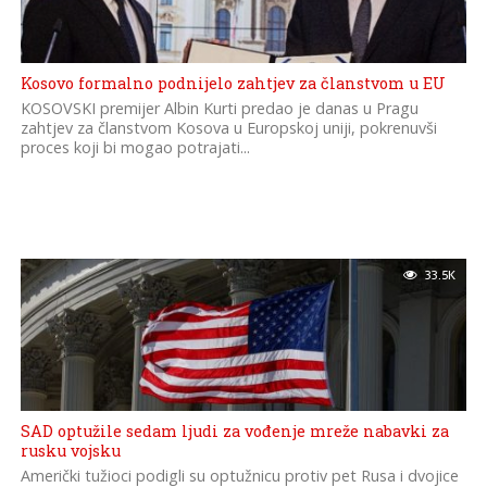
Kosovo formalno podnijelo zahtjev za članstvom u EU
KOSOVSKI premijer Albin Kurti predao je danas u Pragu
zahtjev za članstvom Kosova u Europskoj uniji, pokrenuvši
proces koji bi mogao potrajati...
33.5K
SAD optužile sedam ljudi za vođenje mreže nabavki za
rusku vojsku
Američki tužioci podigli su optužnicu protiv pet Rusa i dvojice