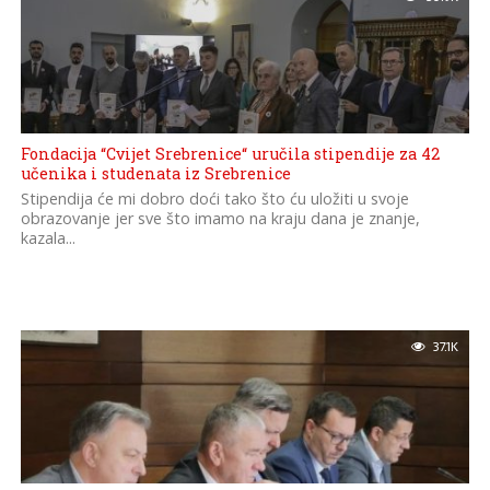
Fondacija “Cvijet Srebrenice“ uručila stipendije za 42
učenika i studenata iz Srebrenice
Stipendija će mi dobro doći tako što ću uložiti u svoje
obrazovanje jer sve što imamo na kraju dana je znanje,
kazala...
37.1K