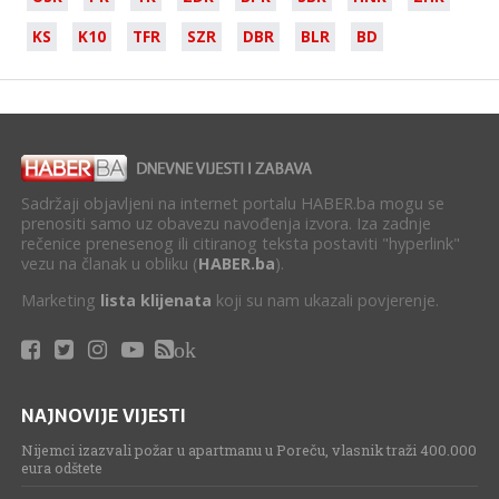
KS
K10
TFR
SZR
DBR
BLR
BD
Sadržaji objavljeni na internet portalu HABER.ba mogu se
prenositi samo uz obavezu navođenja izvora. Iza zadnje
rečenice prenesenog ili citiranog teksta postaviti "hyperlink"
vezu na članak u obliku (
HABER.ba
).
Marketing
lista klijenata
koji su nam ukazali povjerenje.
ok
NAJNOVIJE VIJESTI
Nijemci izazvali požar u apartmanu u Poreču, vlasnik traži 400.000
eura odštete