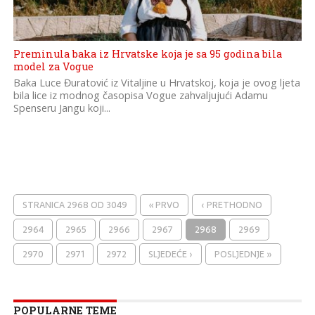
Preminula baka iz Hrvatske koja je sa 95 godina bila
model za Vogue
Baka Luce Đuratović iz Vitaljine u Hrvatskoj, koja je ovog ljeta
bila lice iz modnog časopisa Vogue zahvaljujući Adamu
Spenseru Jangu koji...
STRANICA 2968 OD 3049
« PRVO
‹ PRETHODNO
2964
2965
2966
2967
2968
2969
2970
2971
2972
SLJEDEĆE ›
POSLJEDNJE »
POPULARNE TEME