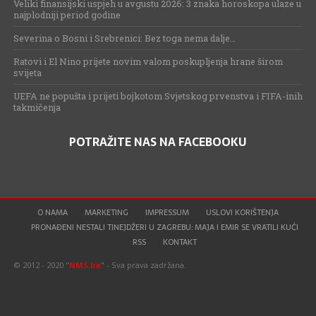
Veliki finansijski uspjeh u avgustu 2026: 3 znaka horoskopa ulaze u
najplodniji period godine
Severina o Bosni i Srebrenici: Bez toga nema dalje…
Ratovi i El Nino prijete novim valom poskupljenja hrane širom
svijeta
UEFA ne popušta i prijeti bojkotom Svjetskog prvenstva i FIFA-inih
takmičenja
POTRAŽITE NAS NA FACEBOOKU
O NAMA
MARKETING
IMPRESSUM
USLOVI KORIŠTENJA
PRONAĐENI NESTALI TINEJDŽERI U ZAGREBU: MAJA I EMIR SE VRATILI KUĆI
RSS
KONTAKT
© 2012 - 2020 "
NMS.ba
" - Sva prava zadržana.