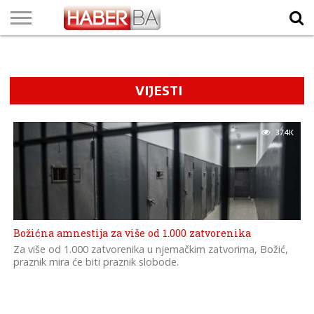
VIJESTI
BIZNIS
SPORT
SHOWBIZ
LIFESTYLE
SCI-
AUTO
ZANIMLJIVOSTI
FOTO
VIDEO
TV
VREMENSKA
STANJE NA
KURSNA
O
MARKETING
IMPRESSUM
KONTAKT
TECH
PROGRAM
PROGNOZA
PUTEVIMA
LISTA
NAMA
VIJESTI
37.4K
Božićna amnestija za više od 1.000 zatvorenika
Za više od 1.000 zatvorenika u njemačkim zatvorima, Božić,
praznik mira će biti praznik slobode.