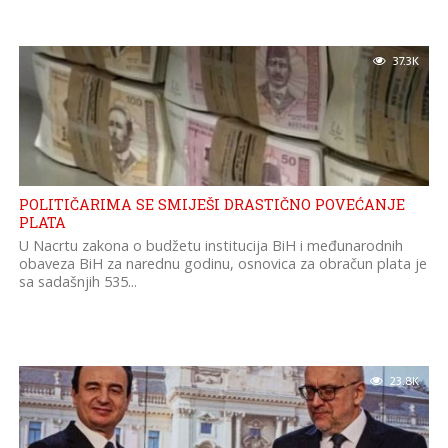
37.3K
POLITIČARIMA SE SMIJEŠI DRASTIČNO POVEĆANJE
PLATA
U Nacrtu zakona o budžetu institucija BiH i međunarodnih
obaveza BiH za narednu godinu, osnovica za obračun plata je
sa sadašnjih 535...
23.8K