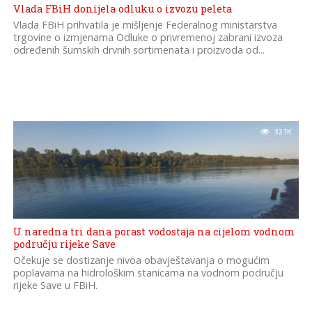
Vlada FBiH donijela odluku o izvozu peleta
Vlada FBiH prihvatila je mišljenje Federalnog ministarstva
trgovine o izmjenama Odluke o privremenoj zabrani izvoza
određenih šumskih drvnih sortimenata i proizvoda od...
32.1K
U naredna tri dana porast vodostaja na cijelom vodnom
području rijeke Save
Očekuje se dostizanje nivoa obavještavanja o mogućim
poplavama na hidrološkim stanicama na vodnom području
rijeke Save u FBiH.