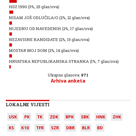
HDZ 1990
(3%, 25 glas/ova)
NISAM JOŠ ODLUČILA/O
(2%, 21 glas/ova)
NIJEDNU OD NAVEDENIH
(2%, 17 glas/ova)
NEZAVISNE KANDIDATE
(2%, 15 glas/ova)
MOSTAR MOJ DOM
(2%, 14 glas/ova)
HRVATSKA REPUBLIKANSKA STRANKA
(1%, 7 glas/ova)
Ukupno glasova:
871
Arhiva anketa
LOKALNE VIJESTI
USK
PK
TK
ZDK
BPK
SBK
HNK
ZHK
KS
K10
TFR
SZR
DBR
BLR
BD