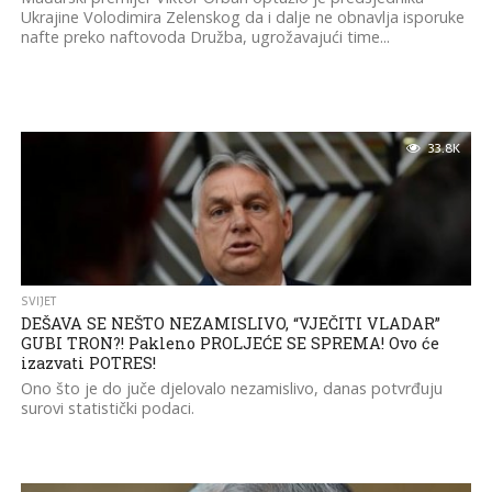
Ukrajine Volodimira Zelenskog da i dalje ne obnavlja isporuke
nafte preko naftovoda Družba, ugrožavajući time...
33.8K
SVIJET
DEŠAVA SE NEŠTO NEZAMISLIVO, “VJEČITI VLADAR”
GUBI TRON?! Pakleno PROLJEĆE SE SPREMA! Ovo će
izazvati POTRES!
Ono što je do juče djelovalo nezamislivo, danas potvrđuju
surovi statistički podaci.