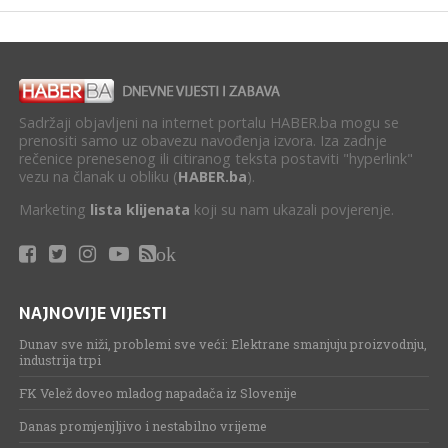
Sadržaji objavljeni na internet portalu HABER.ba mogu se
prenositi samo uz obavezu navođenja izvora. Iza zadnje
rečenice prenesenog ili citiranog teksta postaviti "hyperlink"
vezu na članak u obliku (
HABER.ba
).
Marketing
lista klijenata
koji su nam ukazali povjerenje.
ok
NAJNOVIJE VIJESTI
Dunav sve niži, problemi sve veći: Elektrane smanjuju proizvodnju,
industrija trpi
FK Velež doveo mladog napadača iz Slovenije
Danas promjenjljivo i nestabilno vrijeme