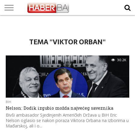
VIJESTI
BIZNIS
SPORT
SHOWBIZ
LIFESTYLE
SCI-
AUTO
ZANIMLJIVOSTI
FOTO
VIDEO
TV
VREMENSKA
STANJE NA
KURSNA
O
MARKETING
IMPRESSUM
KONTAKT
TECH
PROGRAM
PROGNOZA
PUTEVIMA
LISTA
NAMA
TEMA "VIKTOR ORBAN"
30.2K
BIH
Nelson: Dodik izgubio možda najvećeg saveznika
Bivši ambasador Sjedinjenih Američkih Država u BiH Eric
Nelson oglasio se nakon poraza Viktora Orbana na izborima u
Mađarskoj, ali i o...