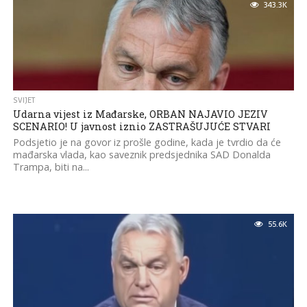
343.3K
SVIJET
Udarna vijest iz Mađarske, ORBAN NAJAVIO JEZIV
SCENARIO! U javnost iznio ZASTRAŠUJUĆE STVARI
Podsjetio je na govor iz prošle godine, kada je tvrdio da će
mađarska vlada, kao saveznik predsjednika SAD Donalda
Trampa, biti na...
55.6K