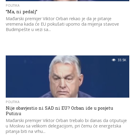
POLITIKA
“Ma, ni pedalj”
Mađarski premijer Viktor Orban rekao je da je pitanje
vremena kada će EU pokušati uporno da mijenja stavove
Budimpešte u vezi sa...
33.5K
POLITIKA
Nije obavjestio ni SAD ni EU? Orban ide u posjetu
Putinu
Mađarski premijer Viktor Orban trebalo bi danas da otputuje
u Moskvu sa velikom delegacijom, pri čemu će energetska
pitanja biti na vrhu...