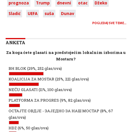
prognoza
Trump
dnevni
otac
Džeko
Sladić
UEFA
suša
Dunav
POGLEDAJ SVE TEME…
ANKETA
Za koga ćete glasati na predstojećim lokalnim izborima u
Mostaru?
BH BLOK
(29%, 252 glas/ova)
KOALICIJA ZA MOSTAR
(25%, 221 glas/ova)
NEĆU GLASATI
(11%, 100 glas/ova)
PLATFORMA ZA PROGRES
(9%, 82 glas/ova)
ОСТАЈТЕ ОВДЈЕ - ЗАЈЕДНО ЗА НАШ МОСТАР
(8%, 67
glas/ova)
HDZ
(6%, 50 glas/ova)