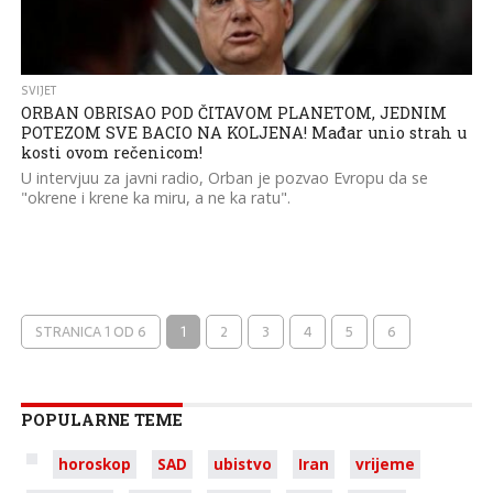
SVIJET
ORBAN OBRISAO POD ČITAVOM PLANETOM, JEDNIM
POTEZOM SVE BACIO NA KOLJENA! Mađar unio strah u
kosti ovom rečenicom!
U intervjuu za javni radio, Orban je pozvao Evropu da se
"okrene i krene ka miru, a ne ka ratu".
STRANICA 1 OD 6
1
2
3
4
5
6
POPULARNE TEME
horoskop
SAD
ubistvo
Iran
vrijeme